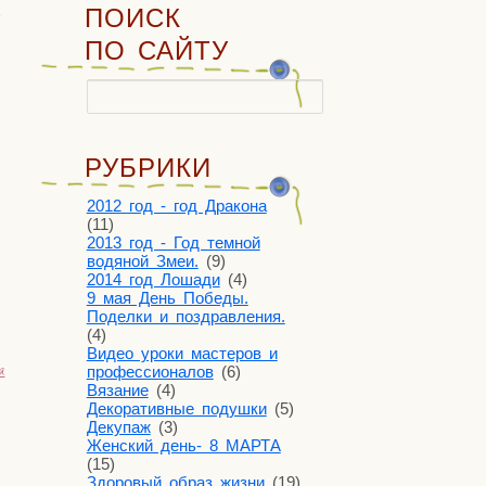
ПОИСК
ПО САЙТУ
Найти:
РУБРИКИ
2012 год - год Дракона
(11)
2013 год - Год темной
водяной Змеи.
(9)
2014 год Лошади
(4)
9 мая День Победы.
Поделки и поздравления.
(4)
Видео уроки мастеров и
я
профессионалов
(6)
Вязание
(4)
Декоративные подушки
(5)
Декупаж
(3)
Женский день- 8 МАРТА
(15)
Здоровый образ жизни
(19)