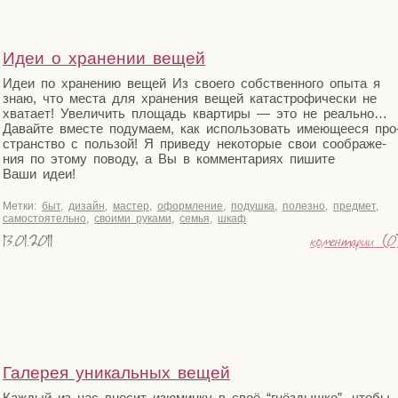
Идеи о хранении вещей
Идеи по хра­не­нию вещей Из сво­е­го соб­ствен­но­го опы­та я
знаю, что места для хра­не­ния вещей ката­стро­фи­че­ски не
хва­та­ет! Уве­ли­чить пло­щадь квар­ти­ры — это не реаль­но…
Давай­те вме­сте поду­ма­ем, как исполь­зо­вать име­ю­ще­е­ся про
стран­ство с поль­зой! Я при­ве­ду неко­то­рые свои сооб­ра­же­
ния по это­му пово­ду, а Вы в ком­мен­та­ри­ях пиши­те
Ваши идеи!
Метки:
быт
,
дизайн
,
мастер
,
оформление
,
подушка
,
полезно
,
предмет
,
самостоятельно
,
своими руками
,
семья
,
шкаф
13.01.2011
коментарии (0
Галерея уникальных вещей
Каж­дый из нас вно­сит изю­мин­ку в своё “гнёз­дыш­ко”, что­бы