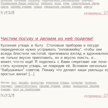
поделки
,
подушка
,
полезно
,
праздничное оформление
,
предмет
,
Размещаем Ваши работы!
,
ребенок
,
роза
,
руки
,
самодельные свечи
,
свечи
,
своими руками
,
семья
,
украшение своими руками
,
цветы
14.01.2011
коментарии (0
Чистим посуду и делаем из неё поделки!
Кухон­ная утварь в быту Сто­ло­вым при­бо­рам и посу­де
пери­о­ди­че­ски нуж­но устра­и­вать “голо­во­мой­ку”, что­бы они
все­гда бле­сте­ли чисто­той, при­тя­ги­ва­ли взгляд и вдох­нов­ля­л
не толь­ко вкус­но при­го­то­вить, но и вкус­но поесть, и…
может, что-то ещё! Я поде­люсь с Вами сек­ре­та­ми: как почи­
стить кухон­ную утварь, не повре­див её. Вспом­ню несколь­ко
“бабуш­ки­ных” сове­тов. Пока­жу что дела­ют наши умель­цы и
про­стых вилок! […]
Метки:
быт
,
дизайн
,
искусство
,
кухонная утварь
,
поделки
,
полезно
,
предмет
,
самостоятельно
,
своими руками
,
семья
,
украшение своими
руками
,
уход за приборами
13.01.2011
коментарии (0