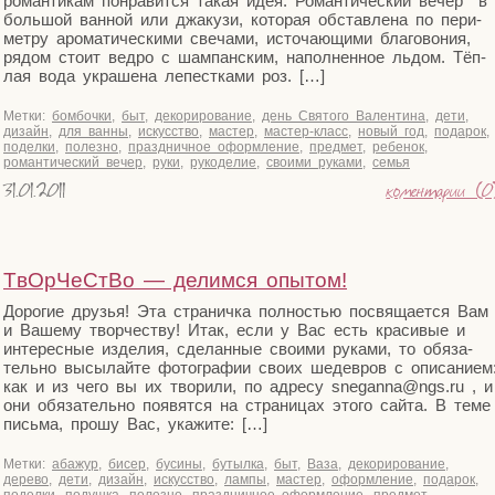
роман­ти­кам понра­вит­ся такая идея: Роман­ти­че­ский вечер в
боль­шой ван­ной или джа­ку­зи, кото­рая обстав­ле­на по пери­
мет­ру аро­ма­ти­че­ски­ми све­ча­ми, исто­ча­ю­щи­ми бла­го­во­ния,
рядом сто­ит вед­ро с шам­пан­ским, напол­нен­ное льдом. Тёп­
лая вода укра­ше­на лепест­ка­ми роз. […]
Метки:
бомбочки
,
быт
,
декорирование
,
день Святого Валентина
,
дети
,
дизайн
,
для ванны
,
искусство
,
мастер
,
мастер-класс
,
новый год
,
подарок
,
поделки
,
полезно
,
праздничное оформление
,
предмет
,
ребенок
,
романтический вечер
,
руки
,
рукоделие
,
своими руками
,
семья
31.01.2011
коментарии (0
TвOрЧеСтВо — делимся опытом!
Доро­гие дру­зья! Эта стра­нич­ка пол­но­стью посвя­ща­ет­ся Вам
и Ваше­му твор­че­ству! Итак, если у Вас есть кра­си­вые и
инте­рес­ные изде­лия, сде­лан­ные сво­и­ми рука­ми, то обя­за­
тель­но высы­лай­те фото­гра­фии сво­их шедев­ров с опи­са­ни­ем
как и из чего вы их тво­ри­ли, по адре­су sneganna@​ngs.​ru , и
они обя­за­тель­но появят­ся на стра­ни­цах это­го сай­та. В теме
пись­ма, про­шу Вас, укажите: […]
Метки:
абажур
,
бисер
,
бусины
,
бутылка
,
быт
,
Ваза
,
декорирование
,
дерево
,
дети
,
дизайн
,
искусство
,
лампы
,
мастер
,
оформление
,
подарок
,