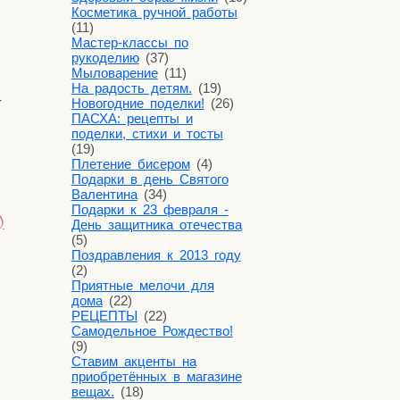
Косметика ручной работы
(11)
Мастер-классы по
рукоделию
(37)
Мыловарение
(11)
На радость детям.
(19)
­
Новогодние поделки!
(26)
ПАСХА: рецепты и
поделки, стихи и тосты
(19)
Плетение бисером
(4)
Подарки в день Святого
Валентина
(34)
Подарки к 23 февраля -
)
День защитника отечества
(5)
Поздравления к 2013 году
(2)
Приятные мелочи для
дома
(22)
РЕЦЕПТЫ
(22)
Самодельное Рождество!
(9)
Ставим акценты на
приобретённых в магазине
вещах.
(18)