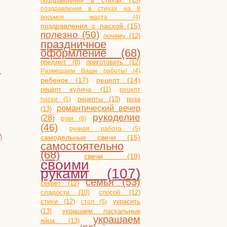
поздравления в стихах (13)
поздравления в стихах на 8
восьмое марта (4)
поздравления с пасхой (15)
полезно (50)
почему (12)
праздничное
оформление (68)
приготовить (12)
предмет (8)
Размещаем Ваши работы! (4)
­
ребенок (17)
рецепт (14)
рецепт кулича (11)
рецепт
рецепты (13)
роза
пасхи (5)
романтический вечер
(13)
рукоделие
(28)
руки (6)
(46)
ручная работа (5)
)
самодельные свечи (15)
самостоятельно
(68)
свечи (19)
своими
руками (107)
семья (53)
секрет (12)
сладости (10)
способ (12)
стихи (12)
украсить
стол (5)
(13)
украшаем пасхальные
украшаем
яйца (13)