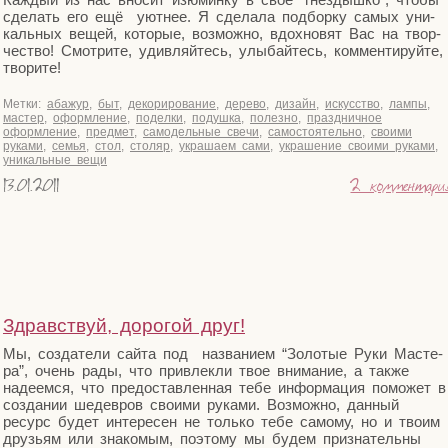
сде­лать его ещё уют­нее. Я сде­ла­ла под­бор­ку самых уни­
каль­ных вещей, кото­рые, воз­мож­но, вдох­но­вят Вас на твор­
че­ство! Смот­ри­те, удив­ляй­тесь, улы­бай­тесь, ком­мен­ти­руй­те,
творите!
Метки:
абажур
,
быт
,
декорирование
,
дерево
,
дизайн
,
искусство
,
лампы
,
мастер
,
оформление
,
поделки
,
подушка
,
полезно
,
праздничное
оформление
,
предмет
,
самодельные свечи
,
самостоятельно
,
своими
руками
,
семья
,
стол
,
столяр
,
украшаем сами
,
украшение своими руками
,
уникальные вещи
13.01.2011
2 комментари
Здравствуй, дорогой друг!
Мы, созда­те­ли сай­та под назва­ни­ем “Золо­тые Руки Масте­
ра”, очень рады, что при­влек­ли твое вни­ма­ние, а так­же
наде­ем­ся, что предо­став­лен­ная тебе инфор­ма­ция помо­жет в
созда­нии шедев­ров сво­и­ми рука­ми. Воз­мож­но, дан­ный
ресурс будет инте­ре­сен не толь­ко тебе само­му, но и тво­им
дру­зьям или зна­ко­мым, поэто­му мы будем при­зна­тель­ны