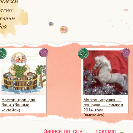
Настои трав для
Мягкая игрушка —
бани (банные
лошадка — символ
коктейли)
2014 года
(выкройка)
Записи по тэгу:
предмет