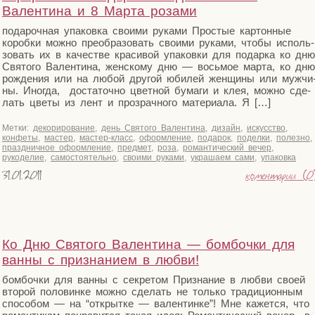
Валентина и 8 Марта розами
пода­роч­ная упа­ков­ка сво­и­ми рука­ми Про­стые кар­тон­ные
короб­ки мож­но пре­об­ра­зо­вать сво­и­ми рука­ми, что­бы исполь­
зо­вать их в каче­стве кра­си­вой упа­ков­ки для подар­ка ко дню
Свя­то­го Вален­ти­на, жен­ско­му дню — вось­мое мар­та, ко дню
рож­де­ния или на любой дру­гой юби­лей жен­щи­ны или муж­чи
ны. Ино­гда, доста­точ­но цвет­ной бума­ги и клея, мож­но сде­
лать цве­ты из лент и про­зрач­но­го мате­ри­а­ла. Я […]
Метки:
декорирование
,
день Святого Валентина
,
дизайн
,
искусство
,
конфеты
,
мастер
,
мастер-класс
,
оформление
,
подарок
,
поделки
,
полезно
,
праздничное оформление
,
предмет
,
роза
,
романтический вечер
,
рукоделие
,
самостоятельно
,
своими руками
,
украшаем сами
,
упаковка
31.01.2011
коментарии (0
Ко Дню Святого Валентина — бомбочки для
ванны с признанием в любви!
бом­боч­ки для ван­ны с сек­ре­том При­зна­ние в люб­ви сво­ей
вто­рой поло­вин­ке мож­но сде­лать не толь­ко тра­ди­ци­он­ным
спо­со­бом — на “открыт­ке — вален­тин­ке”! Мне кажет­ся, что