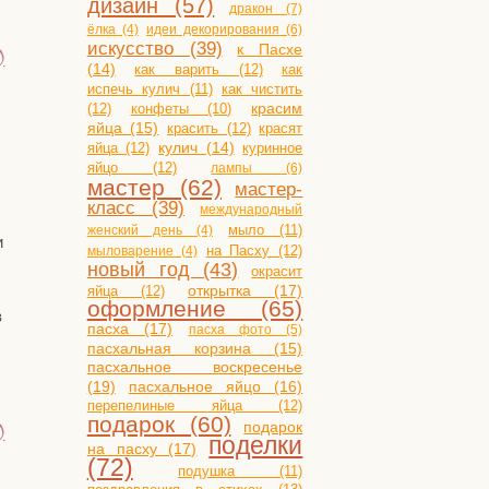
дизайн (57)
дракон (7)
ёлка (4)
идеи декорирования (6)
искусство (39)
к Пасхе
)
(14)
как варить (12)
как
испечь кулич (11)
как чистить
(12)
конфеты (10)
красим
яйца (15)
красить (12)
красят
яйца (12)
кулич (14)
куринное
яйцо (12)
лампы (6)
мастер (62)
мастер-
класс (39)
международный
мыло (11)
женский день (4)
и
на Пасху (12)
мыловарение (4)
новый год (43)
окрасит
открытка (17)
яйца (12)
оформление (65)
з
пасха (17)
пасха фото (5)
пасхальная корзина (15)
пасхальное воскресенье
(19)
пасхальное яйцо (16)
перепелиные яйца (12)
подарок (60)
подарок
)
поделки
на пасху (17)
(72)
подушка (11)