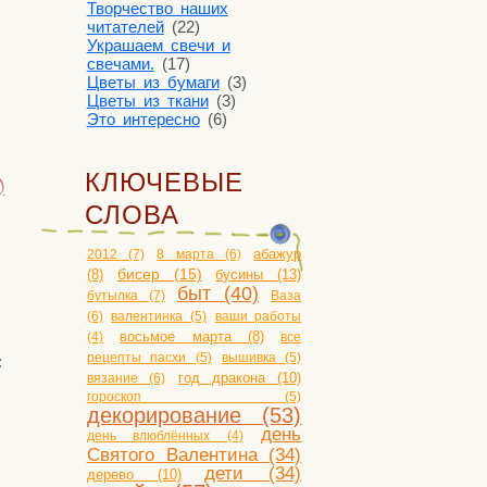
Творчество наших
читателей
(22)
Украшаем свечи и
свечами.
(17)
Цветы из бумаги
(3)
Цветы из ткани
(3)
Это интересно
(6)
КЛЮЧЕВЫЕ
)
СЛОВА
2012 (7)
8 марта (6)
абажур
бисер (15)
бусины (13)
(8)
быт (40)
бутылка (7)
Ваза
(6)
валентинка (5)
ваши работы
(4)
восьмое марта (8)
все
рецепты пасхи (5)
вышивка (5)
:
год дракона (10)
вязание (6)
гороскоп (5)
декорирование (53)
день
день влюблённых (4)
Святого Валентина (34)
дети (34)
дерево (10)