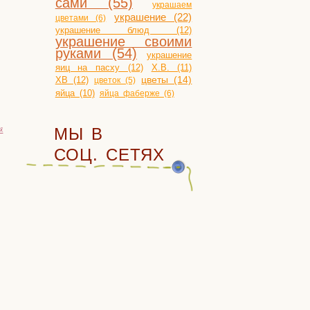
сами (55)
украшаем
украшение (22)
цветами (6)
украшение блюд (12)
украшение своими
руками (54)
украшение
яиц на пасху (12)
Х.В. (11)
ХВ (12)
цветы (14)
цветок (5)
яйца (10)
яйца фаберже (6)
я
МЫ В
СОЦ. СЕТЯХ