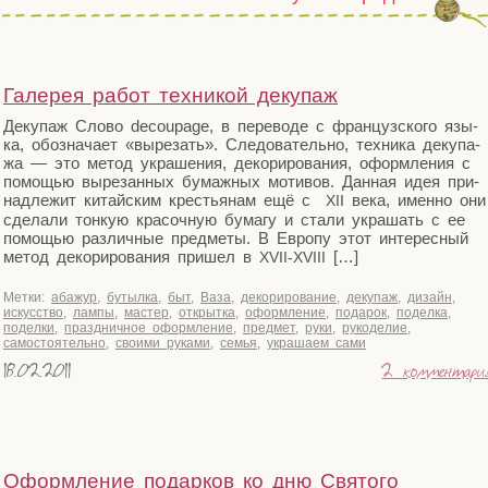
Галерея работ техникой декупаж
Деку­паж Сло­во decoupage, в пере­во­де с фран­цуз­ско­го язы­
ка, обо­зна­ча­ет «выре­зать». Сле­до­ва­тель­но, тех­ни­ка деку­па­
жа — это метод укра­ше­ния, деко­ри­ро­ва­ния, оформ­ле­ния с
помо­щью выре­зан­ных бумаж­ных моти­вов. Дан­ная идея при­
над­ле­жит китай­ским кре­стья­нам ещё с
века, имен­но они
XII
сде­ла­ли тон­кую кра­соч­ную бума­гу и ста­ли укра­шать с ее
помо­щью раз­лич­ные пред­ме­ты. В Евро­пу этот инте­рес­ный
метод деко­ри­ро­ва­ния при­шел в
[…]
XVII-XVIII
Метки:
абажур
,
бутылка
,
быт
,
Ваза
,
декорирование
,
декупаж
,
дизайн
,
искусство
,
лампы
,
мастер
,
открытка
,
оформление
,
подарок
,
поделка
,
поделки
,
праздничное оформление
,
предмет
,
руки
,
рукоделие
,
самостоятельно
,
своими руками
,
семья
,
украшаем сами
18.02.2011
2 комментари
Оформление подарков ко дню Святого