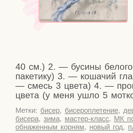
40 см.) 2. — буси­ны бело­го 
паке­ти­ку) 3. — коша­чий гл
— смесь 3 цве­та) 4. — про­во
цве­та (у меня ушло 5 мот­к
Метки:
бисер
,
бисероплетение
,
де
бисера
,
зима
,
мастер-класс
,
МК п
обнаженным корням
,
новый год
,
п