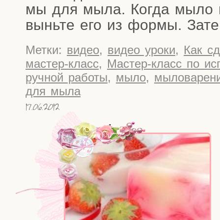
мы для мыла. Когда мыло по
вынь­те его из фор­мы. Зате
Метки:
видео
,
видео уроки
,
Как с
мастер-класс
,
Мастер-класс по и
ручной работы
,
мыло
,
мыловарен
для мыла
17.06.2012