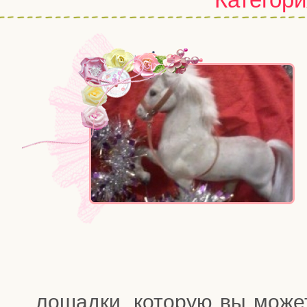
лошад­ки, кото­рую вы може­