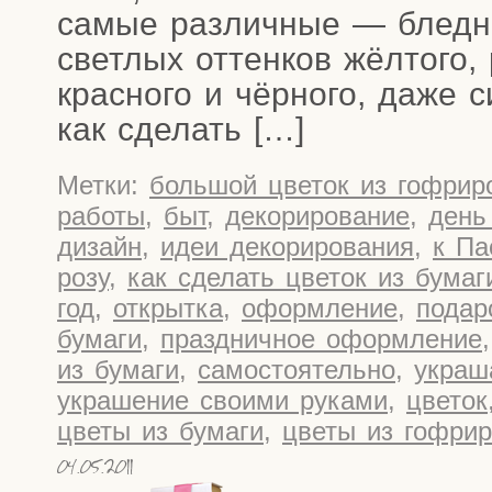
самые раз­лич­ные — блед­ны
свет­лых оттен­ков жёл­то­го, р
крас­­но­­го и чёр­но­го, даже 
как сделать […]
Метки:
большой цветок из гофрир
работы
,
быт
,
декорирование
,
день
дизайн
,
идеи декорирования
,
к Па
розу
,
как сделать цветок из бумаг
год
,
открытка
,
оформление
,
подар
бумаги
,
праздничное оформление
из бумаги
,
самостоятельно
,
украш
украшение своими руками
,
цветок
цветы из бумаги
,
цветы из гофрир
04.05.2011