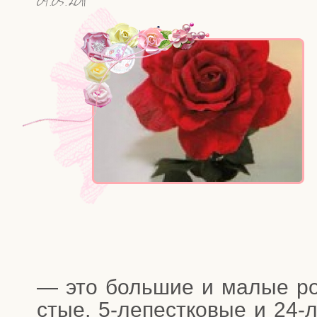
04.05.2011
— это боль­шие и малые роз
стые, 5‑лепестковые и 24-леп