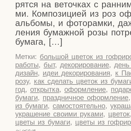
рят­ся на веточ­ках с ран­ни­
ми. Ком­по­зи­ци­ей из роз о
аль­бо­мы, и фото­рам­ки, даж
ле­ния бумаж­ной розы потре­
бумага, […]
Метки:
большой цветок из гофрир
работы
,
быт
,
декорирование
,
день
дизайн
,
идеи декорирования
,
к Па
розу
,
как сделать цветок из бумаг
год
,
открытка
,
оформление
,
подар
бумаги
,
праздничное оформление
из бумаги
,
самостоятельно
,
украш
украшение своими руками
,
цветок
цветы из бумаги
,
цветы из гофрир