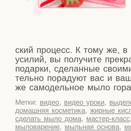
ский про­цесс. К тому же, в 
уси­лий, вы полу­чи­те пре­кр
подар­ки, сде­лан­ные сво­и­м
тель­но пора­ду­ют вас и ва
же само­дель­ное мыло гора
Метки:
видео
,
видео уроки
,
выдел
домашняя косметика
,
жирные кис
сделать мыло дома
,
мастер-класс
мыловарение
,
мыльная основа
,
м