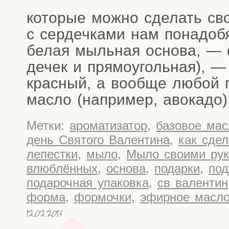
кото­рые мож­но сде­лать св
с сер­деч­ка­ми нам пона­до­б
белая мыль­ная осно­ва, — 
де­чек и пря­мо­уголь­ная), —
крас­ный, а вооб­ще любой 
мас­ло (напри­мер, авокадо)
Метки:
ароматизатор
,
базовое мас
день Святого Валентина
,
как сде
лепестки
,
мыло
,
Мыло своими ру
влюблённых
,
основа
,
подарки
,
под
подарочная упаковка
,
св валентин
форма
,
формочки
,
эфирное масл
12.02.2013