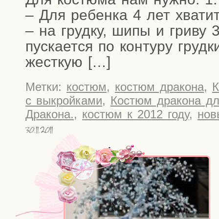
– Для ребен­ка 4 лет хва­ти
– на груд­ку, шипы и гри­ву 
пус­ка­ет­ся по кон­ту­ру груд­
жесткую […]
Метки:
костюм
,
костюм дракона
,
К
с выкройками
,
Костюм дракона дл
Дракона.
,
костюм к 2012 году
,
нов
30.11.2011