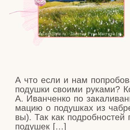
А что если и нам попро­бо­в
подуш­ки сво­и­ми рука­ми? К
А. Иван­чен­ко по зака­ли­ва­
ма­цию о подуш­ках из чабре­
вы). Так как подроб­но­стей 
подушек […]