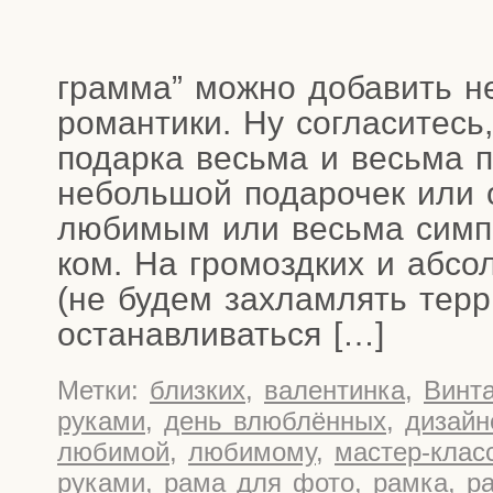
грам­ма” мож­но доба­вить не
роман­ти­ки. Ну согла­си­тесь,
подар­ка весь­ма и весь­ма п
неболь­шой пода­ро­чек или о
люби­мым или весь­ма сим­па
ком. На гро­мозд­ких и абсо
(не будем захлам­лять тер­р
останавливаться […]
Метки:
близких
,
валентинка
,
Винт
руками
,
день влюблённых
,
дизайн
любимой
,
любимому
,
мастер-клас
руками
,
рама для фото
,
рамка
,
р