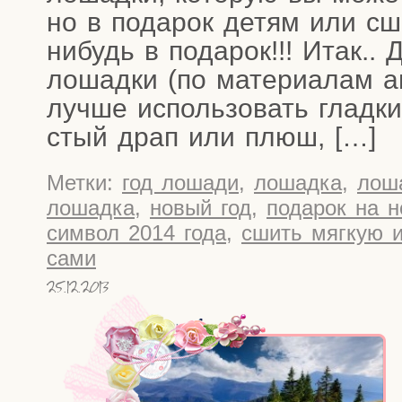
но в пода­рок детям или сш
нибудь в пода­рок!!! Итак..
лошад­ки (по мате­ри­а­лам а
луч­ше исполь­зо­вать глад­ки
стый драп или плюш, […]
Метки:
год лошади
,
лошадка
,
лош
лошадка
,
новый год
,
подарок на н
символ 2014 года
,
сшить мягкую и
сами
25.12.2013