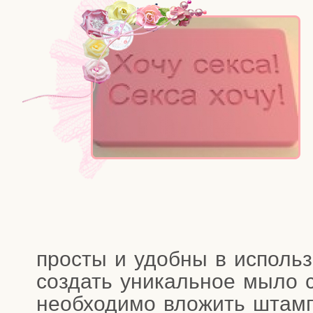
про­сты и удоб­ны в исполь­з
создать уни­каль­ное мыло с
необ­хо­ди­мо вло­жить шта