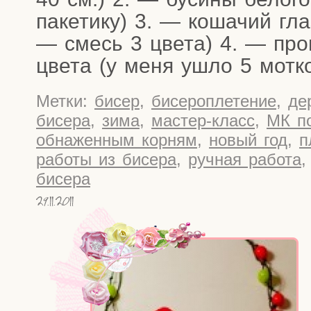
паке­ти­ку) 3. — коша­чий гл
— смесь 3 цве­та) 4. — про­во
цве­та (у меня ушло 5 мот­к
Метки:
бисер
,
бисероплетение
,
де
бисера
,
зима
,
мастер-класс
,
МК п
обнаженным корням
,
новый год
,
п
работы из бисера
,
ручная работа
бисера
29.11.2011