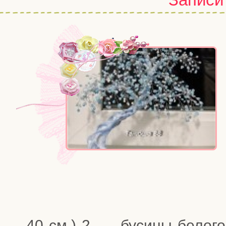
40 см.) 2. — буси­ны бело­го 