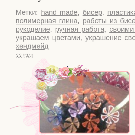
Метки:
hand made
,
бисер
,
пластик
полимерная глина
,
работы из бис
рукоделие
,
ручная работа
,
своими
украшаем цветами
,
украшение св
хендмейд
22.11.2011