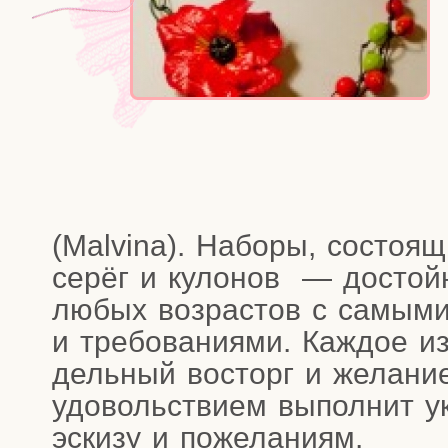
(Malvina). Набо­ры, состо­я­щ
серёг и куло­нов — достой­
любых воз­рас­тов с самы­ми 
и тре­бо­ва­ни­я­ми. Каж­дое 
дель­ный вос­торг и жела­ни
удо­воль­стви­ем выпол­нит 
эски­зу и пожеланиям.