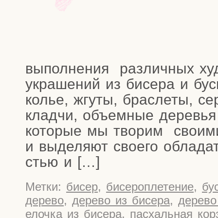
выпол­не­ния раз­лич­ных худ
укра­ше­ний из бисе­ра и буси
колье, жгу­ты, брас­ле­ты, се
клад­чи, объ­ем­ные дере­вья
кото­рые мы тво­рим сво­и­м
и выде­ля­ют сво­е­го обла­да­
стью и […]
Метки:
бисер
,
бисероплетение
,
бу
дерево
,
дерево из бисера
,
дерево
елочка из бисера
,
пасхальная кор