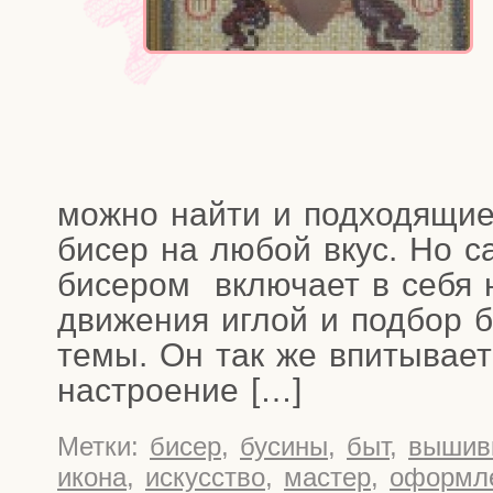
мож­но най­ти и под­хо­дя­щи
бисер на любой вкус. Но са
бисе­ром вклю­ча­ет в себя н
дви­же­ния иглой и под­бор б
темы. Он так же впи­ты­ва­е
настроение […]
Метки:
бисер
,
бусины
,
быт
,
вышив
икона
,
искусство
,
мастер
,
оформл