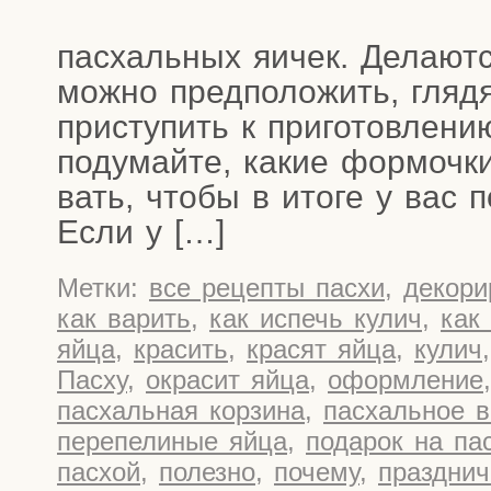
пас­халь­ных яичек. Дела­ют
мож­но пред­по­ло­жить, гля
при­сту­пить к при­го­тов­ле­н
поду­май­те, какие фор­моч­к
вать, что­бы в ито­ге у вас п
Если у […]
Метки:
все рецепты пасхи
,
декори
как варить
,
как испечь кулич
,
как
яйца
,
красить
,
красят яйца
,
кулич
Пасху
,
окрасит яйца
,
оформление
пасхальная корзина
,
пасхальное в
перепелиные яйца
,
подарок на па
пасхой
,
полезно
,
почему
,
праздни