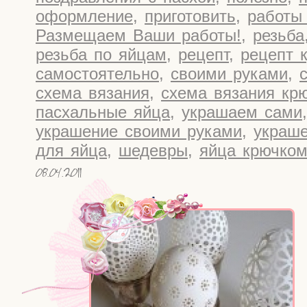
оформление
,
приготовить
,
работы
Размещаем Ваши работы!
,
резьба
резьба по яйцам
,
рецепт
,
рецепт 
самостоятельно
,
своими руками
,
схема вязания
,
схема вязания кр
пасхальные яйца
,
украшаем сами
украшение своими руками
,
украше
для яйца
,
шедевры
,
яйца крючко
08.04.2011