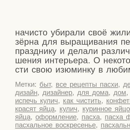
начи­сто уби­ра­ли своё жили
зёр­на для выра­щи­ва­ния пе
празд­ни­ку и дела­ли раз­ли
ше­ния инте­рье­ра. О неко­то
сти свою изю­мин­ку в люб
Метки:
быт
,
все рецепты пасхи
,
д
дизайн
,
дизайнер
,
для дома
,
дом
испечь кулич
,
как чистить
,
конфе
красят яйца
,
кулич
,
куринное яйцо
яйца
,
оформление
,
пасха
,
пасха 
пасхальное воскресенье
,
пасхаль