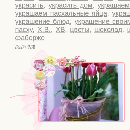
украсить
,
украсить дом
,
украшаем
украшаем пасхальные яйца
,
укра
украшение блюд
,
украшение свои
пасху
,
Х.В.
,
ХВ
,
цветы
,
шоколад
,
фаберже
06.04.2011