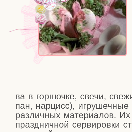
ва в гор­шоч­ке, све­чи, све­
пан, нар­цисс), игру­шеч­ные 
раз­лич­ных мате­ри­а­лов. И
празд­нич­ной сер­ви­ров­ки с