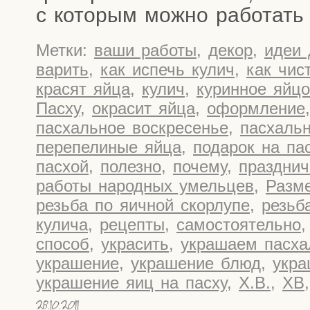
с кото­рым мож­но рабо­тат
Метки:
ваши работы
,
декор
,
идеи 
варить
,
как испечь кулич
,
как чис
красят яйца
,
кулич
,
куринное яйцо
Пасху
,
окрасит яйца
,
оформление
пасхальное воскресенье
,
пасхаль
перепелиные яйца
,
подарок на па
пасхой
,
полезно
,
почему
,
праздни
работы народных умельцев
,
Разм
резьба по яичной скорлупе
,
резьб
кулича
,
рецепты
,
самостоятельно
способ
,
украсить
,
украшаем пасха
украшение
,
украшение блюд
,
укра
украшение яиц на пасху
,
Х.В.
,
ХВ
28.10.2011