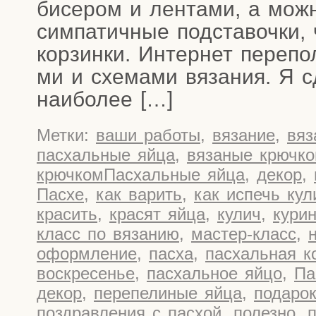
бисе­ром и лен­та­ми, а мож­
сим­па­тич­ные под­ста­воч­ки,
кор­зин­ки. Интер­нет пере­по
ми и схе­ма­ми вяза­ния. Я сд
наиболее […]
Метки:
ваши работы
,
вязание
,
вяз
пасхальные яйца
,
вязаные крючк
крючкомПасхальные яйца
,
декор
,
Пасхе
,
как варить
,
как испечь кул
красить
,
красят яйца
,
кулич
,
кури
класс по вязанию
,
мастер-класс
,
оформление
,
пасха
,
пасхальная к
воскресенье
,
пасхальное яйцо
,
Па
декор
,
перепелиные яйца
,
подарок
поздравления с пасхой
,
полезно
,