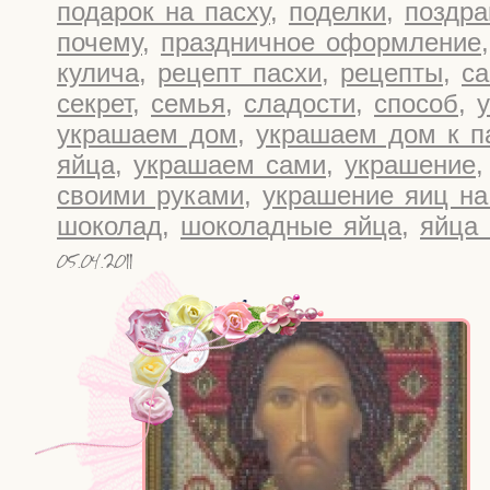
подарок на пасху
,
поделки
,
поздра
почему
,
праздничное оформление
кулича
,
рецепт пасхи
,
рецепты
,
са
секрет
,
семья
,
сладости
,
способ
,
украшаем дом
,
украшаем дом к п
яйца
,
украшаем сами
,
украшение
своими руками
,
украшение яиц на
шоколад
,
шоколадные яйца
,
яйца
05.04.2011