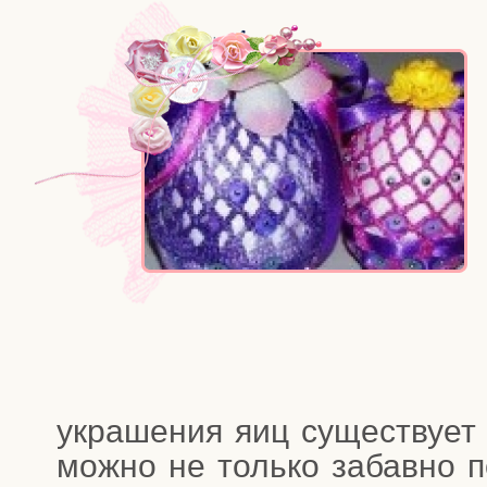
укра­ше­ния яиц суще­ству­ет
мож­но не толь­ко забав­но п