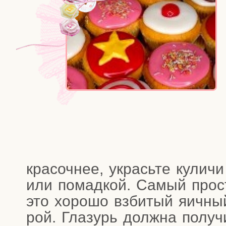
кра­соч­нее, укрась­те кули­чи
или помад­кой. Самый про­с
это хоро­шо взби­тый яич­ны
рой. Гла­зурь долж­на полу­чи