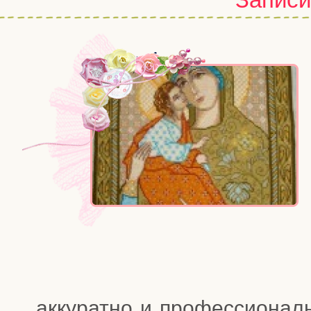
акку­рат­но и про­фес­си­о­на