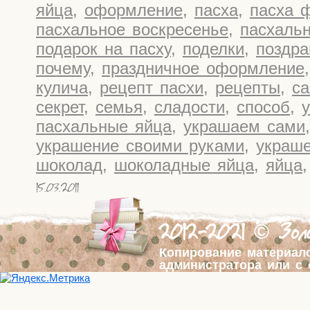
яйца
,
оформление
,
пасха
,
пасха 
пасхальное воскресенье
,
пасхаль
подарок на пасху
,
поделки
,
поздра
почему
,
праздничное оформление
кулича
,
рецепт пасхи
,
рецепты
,
са
секрет
,
семья
,
сладости
,
способ
,
пасхальные яйца
,
украшаем сами
украшение своими руками
,
украше
шоколад
,
шоколадные яйца
,
яйца
15.03.2011
2012-2021 © Золо
Копирование материал
администратора или с 