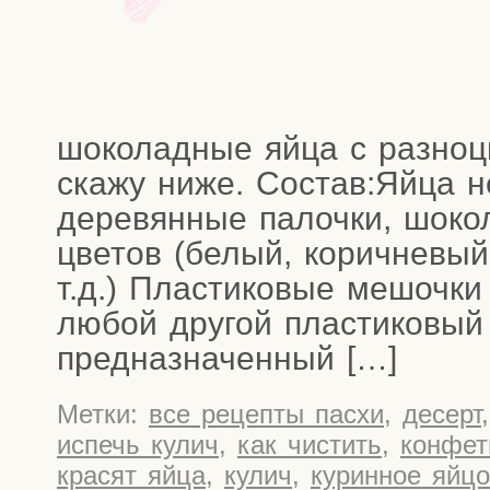
шоко­лад­ные яйца с раз­но­ц
ска­жу ниже. Состав:Яйца н
дере­вян­ные палоч­ки, шоко­
цве­тов (белый, корич­не­вый
т.д.) Пла­сти­ко­вые мешоч­к
любой дру­гой пла­сти­ко­вый
предназначенный […]
Метки:
все рецепты пасхи
,
десерт
испечь кулич
,
как чистить
,
конфе
красят яйца
,
кулич
,
куринное яйцо