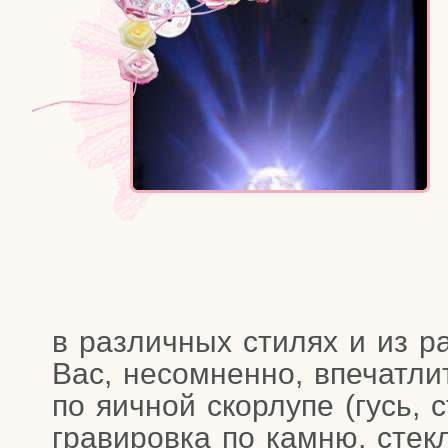
в раз­лич­ных сти­лях и из ра
Вас, несо­мнен­но, впе­чат­л
по яич­ной скор­лу­пе (гусь, с
гра­ви­ров­ка по кам­ню, стек­