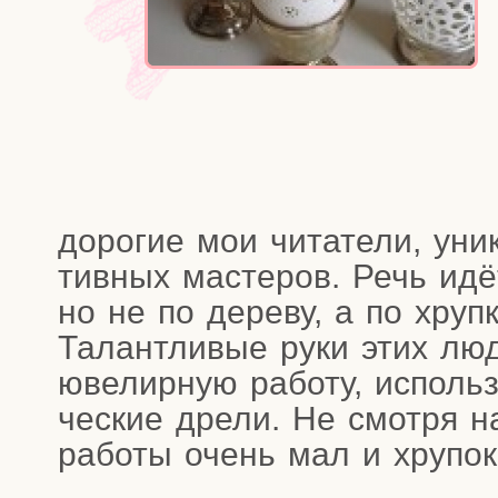
доро­гие мои чита­те­ли, уни­
тив­ных масте­ров. Речь идёт
но не по дере­ву, а по хруп­к
Талант­ли­вые руки этих люд
юве­лир­ную рабо­ту, исполь­
че­ские дре­ли. Не смот­ря н
рабо­ты очень мал и хру­пок