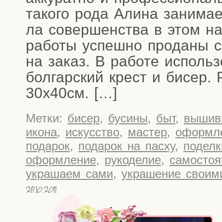
тако­го рода Али­на зани­ма­
ла совер­шен­ства в этом на
рабо­ты успеш­но про­да­ны с
на заказ. В рабо­те исполь­з
бол­гар­ский крест и бисер. 
30х40см. […]
Метки:
бисер
,
бусины
,
быт
,
вышив
икона
,
искусство
,
мастер
,
оформл
подарок
,
подарок на пасху
,
поделк
оформление
,
рукоделие
,
самостоя
украшаем сами
,
украшение своим
28.10.2011