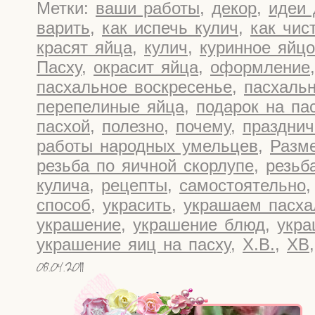
Метки:
ваши работы
,
декор
,
идеи 
варить
,
как испечь кулич
,
как чис
красят яйца
,
кулич
,
куринное яйцо
Пасху
,
окрасит яйца
,
оформление
пасхальное воскресенье
,
пасхаль
перепелиные яйца
,
подарок на па
пасхой
,
полезно
,
почему
,
праздни
работы народных умельцев
,
Разм
резьба по яичной скорлупе
,
резьб
кулича
,
рецепты
,
самостоятельно
способ
,
украсить
,
украшаем пасха
украшение
,
украшение блюд
,
укра
украшение яиц на пасху
,
Х.В.
,
ХВ
08.04.2011