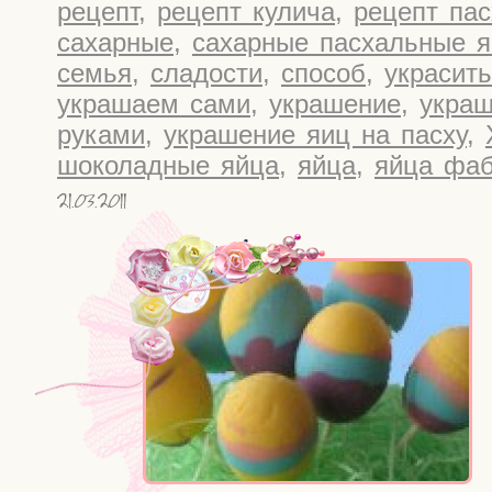
рецепт
,
рецепт кулича
,
рецепт пас
сахарные
,
сахарные пасхальные я
семья
,
сладости
,
способ
,
украсить
украшаем сами
,
украшение
,
укра
руками
,
украшение яиц на пасху
,
шоколадные яйца
,
яйца
,
яйца фа
21.03.2011