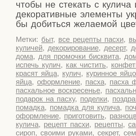
что­бы не сте­кать с кули­ча
деко­ра­тив­ные эле­мен­ты ук
бы добить­ся жела­е­мой цве
Метки:
быт
,
все рецепты пасхи
,
в
куличей
,
декорирование
,
десерт
,
д
дома
,
для промочки бисквита
,
до
испечь кулич
,
как чистить
,
конфе
красят яйца
,
кулич
,
куринное яйцо
яйца
,
оформление
,
пасха
,
пасха 
пасхальное воскресенье
,
пасхаль
подарок на пасху
,
поделки
,
поздра
помадка
,
помадка для кулича
,
по
оформление
,
приготовить
,
разноцв
кулича
,
рецепт пасхи
,
рецепты
,
са
сироп
,
своими руками
,
секрет
,
сем