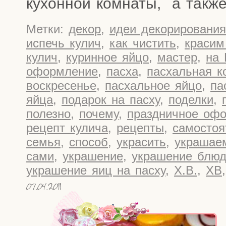
кухон­ной ком­на­ты, а так­ж
Метки:
декор
,
идеи декорирования
испечь кулич
,
как чистить
,
красим
кулич
,
куринное яйцо
,
мастер
,
на 
оформление
,
пасха
,
пасхальная к
воскресенье
,
пасхальное яйцо
,
па
яйца
,
подарок на пасху
,
поделки
,
полезно
,
почему
,
праздничное оф
рецепт кулича
,
рецепты
,
самостоя
семья
,
способ
,
украсить
,
украшае
сами
,
украшение
,
украшение блю
украшение яиц на пасху
,
Х.В.
,
ХВ
07.04.2011