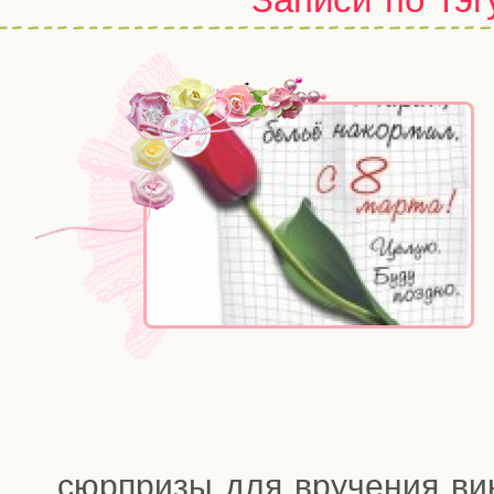
сюр­при­зы для вру­че­ния вин