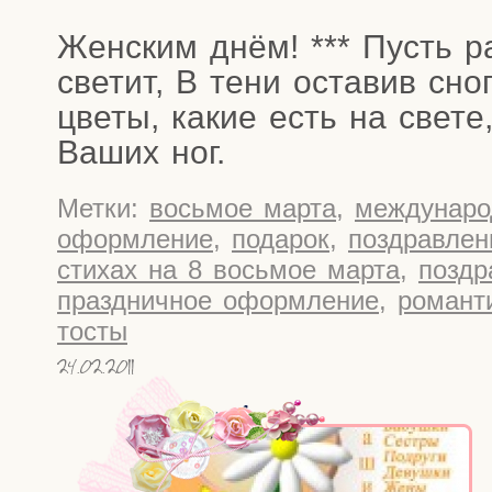
Жен­ским днём! *** Пусть ра
све­тит, В тени оста­вив сно
цве­ты, какие есть на све­те
Ваших ног.
Метки:
восьмое марта
,
междунаро
оформление
,
подарок
,
поздравлен
стихах на 8 восьмое марта
,
позд
праздничное оформление
,
романт
тосты
24.02.2011