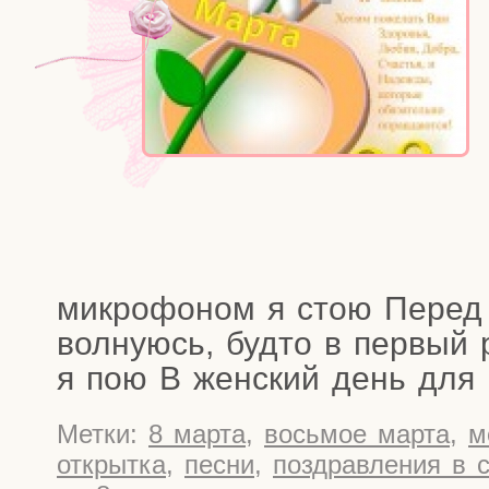
мик­ро­фо­ном я стою Перед
вол­ну­юсь, буд­то в пер­вый
я пою В жен­ский день для 
Метки:
8 марта
,
восьмое марта
,
м
открытка
,
песни
,
поздравления в 