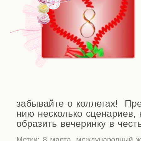
забы­вай­те о кол­ле­гах! Пр
нию несколь­ко сце­на­ри­ев, 
об­ра­зить вече­рин­ку в чес
Метки:
8 марта
,
международный ж