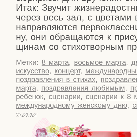
Итак: Зву­чит жиз­не­ра­дост­
через весь зал, с цве­та­ми 
направ­ля­ют­ся пер­во­класс­
ну, они обра­ща­ют­ся к при­
щи­нам со сти­хо­твор­ным п
Метки:
8 марта
,
восьмое марта
,
д
искусство
,
концерт
,
международны
поздравления в стихах
,
поздравле
марта
,
поздравления любимым
,
п
ребенок
,
сценарии
,
сценарии к 8 
международному женскому дню
,
с
24.02.2011