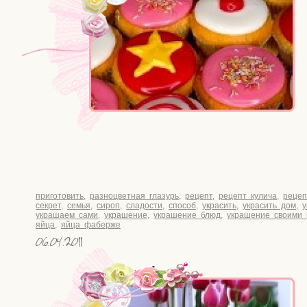
приготовить
,
разноцветная глазурь
,
рецепт
,
рецепт кулича
,
рецеп
секрет
,
семья
,
сироп
,
сладости
,
способ
,
украсить
,
украсить дом
,
украшаем сами
,
украшение
,
украшение блюд
,
украшение своими 
яйца
,
яйца фаберже
06.04.2011