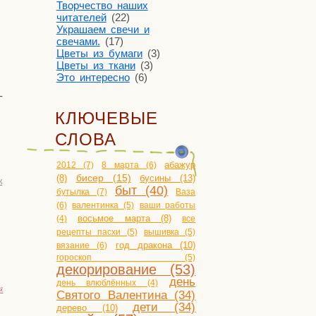
Творчество наших
читателей
(22)
Украшаем свечи и
свечами.
(17)
Цветы из бумаги
(3)
Цветы из ткани
(3)
Это интересно
(6)
­
КЛЮЧЕВЫЕ
СЛОВА
2012 (7)
8 марта (6)
абажур
бисер (15)
бусины (13)
(8)
к
быт (40)
бутылка (7)
Ваза
(6)
валентинка (5)
ваши работы
(4)
восьмое марта (8)
все
рецепты пасхи (5)
вышивка (5)
год дракона (10)
вязание (6)
гороскоп (5)
декорирование (53)
день
день влюблённых (4)
я
Святого Валентина (34)
дети (34)
дерево (10)