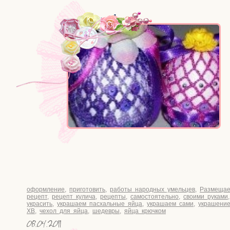
оформление
,
приготовить
,
работы народных умельцев
,
Размещае
рецепт
,
рецепт кулича
,
рецепты
,
самостоятельно
,
своими руками
украсить
,
украшаем пасхальные яйца
,
украшаем сами
,
украшени
ХВ
,
чехол для яйца
,
шедевры
,
яйца крючком
08.04.2011