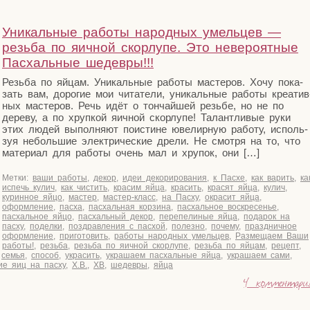
Уникальные работы народных умельцев —
резьба по яичной скорлупе. Это невероятные
Пасхальные шедевры!!!
Резь­ба по яйцам. Уни­каль­ные рабо­ты масте­ров. Хочу пока­
зать вам, доро­гие мои чита­те­ли, уни­каль­ные рабо­ты кре­а­тив
ных масте­ров. Речь идёт о тон­чай­шей резь­бе, но не по
дере­ву, а по хруп­кой яич­ной скор­лу­пе! Талант­ли­вые руки
этих людей выпол­ня­ют поис­ти­не юве­лир­ную рабо­ту, исполь­
зуя неболь­шие элек­три­че­ские дре­ли. Не смот­ря на то, что
мате­ри­ал для рабо­ты очень мал и хру­пок, они […]
Метки:
ваши работы
,
декор
,
идеи декорирования
,
к Пасхе
,
как варить
,
ка
испечь кулич
,
как чистить
,
красим яйца
,
красить
,
красят яйца
,
кулич
,
куринное яйцо
,
мастер
,
мастер-класс
,
на Пасху
,
окрасит яйца
,
оформление
,
пасха
,
пасхальная корзина
,
пасхальное воскресенье
,
пасхальное яйцо
,
пасхальный декор
,
перепелиные яйца
,
подарок на
пасху
,
поделки
,
поздравления с пасхой
,
полезно
,
почему
,
праздничное
оформление
,
приготовить
,
работы народных умельцев
,
Размещаем Ваши
работы!
,
резьба
,
резьба по яичной скорлупе
,
резьба по яйцам
,
рецепт
,
,
семья
,
способ
,
украсить
,
украшаем пасхальные яйца
,
украшаем сами
,
ие яиц на пасху
,
Х.В.
,
ХВ
,
шедевры
,
яйца
4 комментари