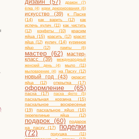
дизайн (57)
дракон (7)
ёлка (4)
идеи декорирования (6)
искусство (39)
к Пасхе
(14)
как варить (12)
как
испечь кулич (11)
как чистить
ы
(12)
конфеты (10)
красим
яйца (15)
красить (12)
красят
яйца (12)
кулич (14)
куринное
яйцо (12)
лампы (6)
мастер (62)
мастер-
класс (39)
международный
мыло (11)
женский день (4)
на Пасху (12)
,
мыловарение (4)
новый год (43)
окрасит
открытка (17)
яйца (12)
оформление (65)
пасха (17)
пасха фото (5)
пасхальная корзина (15)
пасхальное воскресенье
)
(19)
пасхальное яйцо (16)
перепелиные яйца (12)
подарок (60)
подарок
поделки
на пасху (17)
(72)
подушка (11)