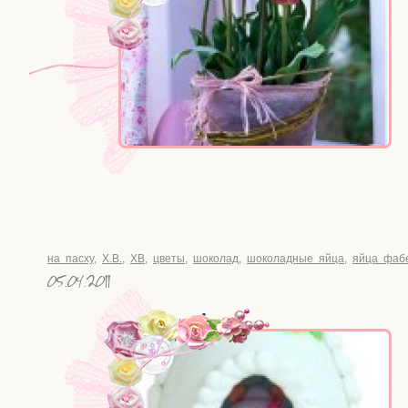
на пасху
,
Х.В.
,
ХВ
,
цветы
,
шоколад
,
шоколадные яйца
,
яйца фаб
05.04.2011