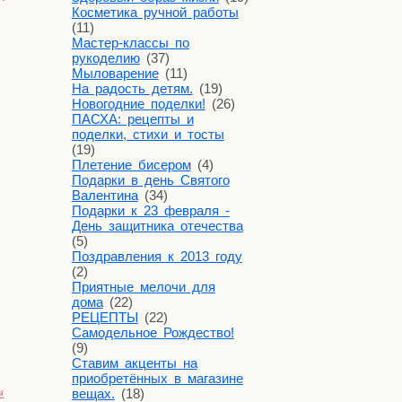
Косметика ручной работы
(11)
Мастер-классы по
рукоделию
(37)
Мыловарение
(11)
На радость детям.
(19)
Новогодние поделки!
(26)
ПАСХА: рецепты и
поделки, стихи и тосты
(19)
Плетение бисером
(4)
Подарки в день Святого
Валентина
(34)
Подарки к 23 февраля -
День защитника отечества
(5)
Поздравления к 2013 году
(2)
Приятные мелочи для
дома
(22)
РЕЦЕПТЫ
(22)
Самодельное Рождество!
(9)
Ставим акценты на
приобретённых в магазине
я
вещах.
(18)