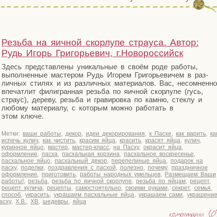
Резьба на яичной скорлупе страуса. Автор:
Рудь Игорь Григорьевич, г.Новороссийск
Здесь пред­став­ле­ны уни­каль­ные в сво­ём роде рабо­ты,
выпол­нен­ные масте­ром Рудь Иго­рем Гри­го­рье­ви­чем в раз­
лич­ных сти­лях и из раз­лич­ных мате­ри­а­лов. Вас, несо­мнен­но
впе­чат­лит фили­гран­ная резь­ба по яич­ной скор­лу­пе (гусь,
стра­ус), дере­ву, резь­ба и гра­ви­ров­ка по кам­ню, стек­лу и
любо­му мате­ри­а­лу, с кото­рым мож­но рабо­тать в
этом ключе.
Метки:
ваши работы
,
декор
,
идеи декорирования
,
к Пасхе
,
как варить
,
ка
испечь кулич
,
как чистить
,
красим яйца
,
красить
,
красят яйца
,
кулич
,
куринное яйцо
,
мастер
,
мастер-класс
,
на Пасху
,
окрасит яйца
,
оформление
,
пасха
,
пасхальная корзина
,
пасхальное воскресенье
,
пасхальное яйцо
,
пасхальный декор
,
перепелиные яйца
,
подарок на
пасху
,
поделки
,
поздравления с пасхой
,
полезно
,
почему
,
праздничное
оформление
,
приготовить
,
работы народных умельцев
,
Размещаем Ваши
работы!
,
резьба
,
резьба по яичной скорлупе
,
резьба по яйцам
,
рецепт
,
рецепт кулича
,
рецепты
,
самостоятельно
,
своими руками
,
секрет
,
семья
,
способ
,
украсить
,
украшаем пасхальные яйца
,
украшаем сами
,
украшени
асху
,
Х.В.
,
ХВ
,
шедевры
,
яйца
коментарии (0