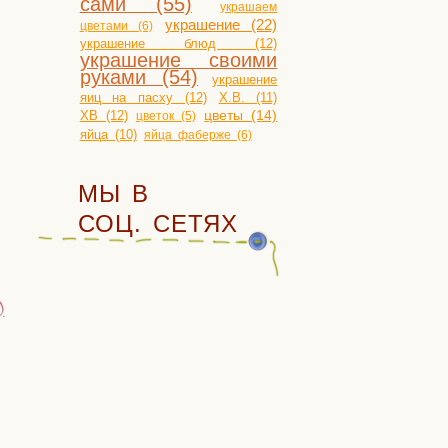
сами (55)
украшаем
украшение (22)
цветами (6)
украшение блюд (12)
украшение своими
руками (54)
украшение
яиц на пасху (12)
Х.В. (11)
ХВ (12)
цветы (14)
цветок (5)
яйца (10)
яйца фаберже (6)
МЫ В
СОЦ. СЕТЯХ
)