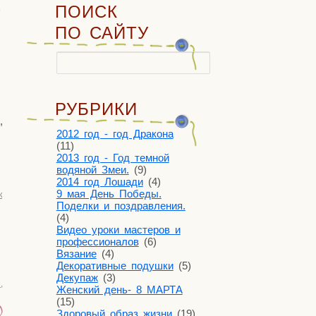
ПОИСК
ПО САЙТУ
Найти:
РУБРИКИ
,
2012 год - год Дракона
(11)
2013 год - Год темной
водяной Змеи.
(9)
2014 год Лошади
(4)
9 мая День Победы.
к
Поделки и поздравления.
(4)
Видео уроки мастеров и
профессионалов
(6)
Вязание
(4)
Декоративные подушки
(5)
Декупаж
(3)
е
,
Женский день- 8 МАРТА
(15)
)
Здоровый образ жизни
(19)