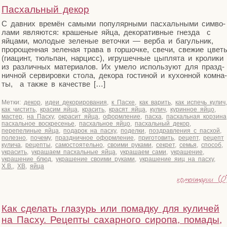
Пасхальный декор
С дав­них вре­мён самы­ми попу­ляр­ны­ми пас­халь­ны­ми сим­во­
ла­ми явля­ют­ся: кра­ше­ные яйца, деко­ра­тив­ные гнез­да с
яйца­ми, моло­дые зеле­ные веточ­ки — вер­ба и багуль­ник,
про­ро­щен­ная зеле­ная тра­ва в гор­шоч­ке, све­чи, све­жие цве­т
(гиа­цинт, тюль­пан, нар­цисс), игру­шеч­ные цып­ля­та и кро­ли­ки
из раз­лич­ных мате­ри­а­лов. Их уме­ло исполь­зу­ют для празд­
нич­ной сер­ви­ров­ки сто­ла, деко­ра гости­ной и кухон­ной ком­на­
ты, а так­же в качестве […]
Метки:
декор
,
идеи декорирования
,
к Пасхе
,
как варить
,
как испечь кулич
,
как чистить
,
красим яйца
,
красить
,
красят яйца
,
кулич
,
куринное яйцо
,
мастер
,
на Пасху
,
окрасит яйца
,
оформление
,
пасха
,
пасхальная корзина
пасхальное воскресенье
,
пасхальное яйцо
,
пасхальный декор
,
перепелиные яйца
,
подарок на пасху
,
поделки
,
поздравления с пасхой
,
полезно
,
почему
,
праздничное оформление
,
приготовить
,
рецепт
,
рецепт
кулича
,
рецепты
,
самостоятельно
,
своими руками
,
секрет
,
семья
,
способ
,
украсить
,
украшаем пасхальные яйца
,
украшаем сами
,
украшение
,
украшение блюд
,
украшение своими руками
,
украшение яиц на пасху
,
Х.В.
,
ХВ
,
яйца
коментарии (0
Как сделать глазурь или помадку для куличей
на Пасху. Рецепты сахарного сиропа, помады,