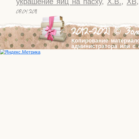
украшение яиц на пасху
,
Х.В.
,
ХВ
08.04.2011
2012-2021 © Золо
Копирование материал
администратора или с 