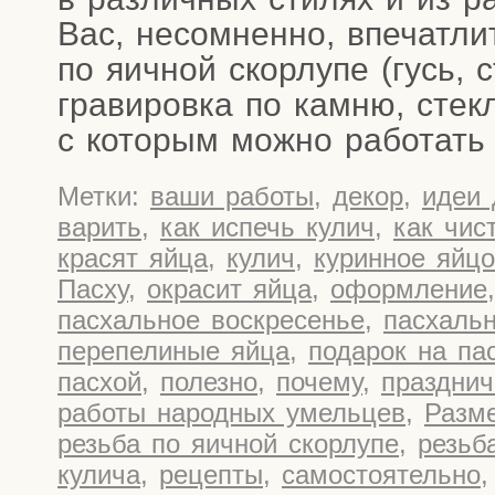
Вас, несо­мнен­но, впе­чат­л
по яич­ной скор­лу­пе (гусь, с
гра­ви­ров­ка по кам­ню, стек­
с кото­рым мож­но рабо­тат
Метки:
ваши работы
,
декор
,
идеи 
варить
,
как испечь кулич
,
как чис
красят яйца
,
кулич
,
куринное яйцо
Пасху
,
окрасит яйца
,
оформление
пасхальное воскресенье
,
пасхаль
перепелиные яйца
,
подарок на па
пасхой
,
полезно
,
почему
,
праздни
работы народных умельцев
,
Разм
резьба по яичной скорлупе
,
резьб
кулича
,
рецепты
,
самостоятельно