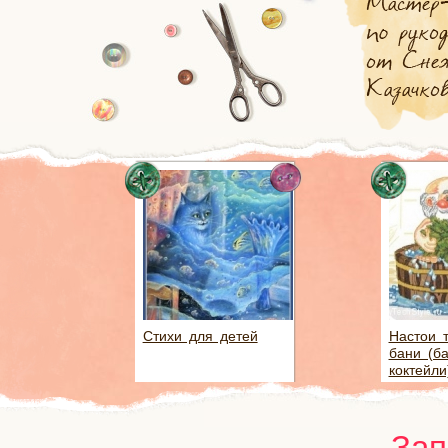
Стихи для детей
Настои 
бани (б
коктейли
Зап