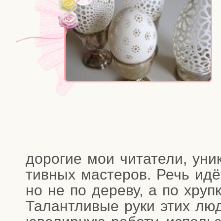
доро­гие мои чита­те­ли, уни­
тив­ных масте­ров. Речь идёт
но не по дере­ву, а по хруп­к
Талант­ли­вые руки этих люд