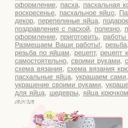
оформление
,
пасха
,
пасхальная к
воскресенье
,
пасхальное яйцо
,
Па
декор
,
перепелиные яйца
,
подарок
поздравления с пасхой
,
полезно
,
оформление
,
приготовить
,
работы
Размещаем Ваши работы!
,
резьба
резьба по яйцам
,
рецепт
,
рецепт 
самостоятельно
,
своими руками
,
схема вязания
,
схема вязания кр
пасхальные яйца
,
украшаем сами
украшение своими руками
,
украше
для яйца
,
шедевры
,
яйца крючко
08.04.2011