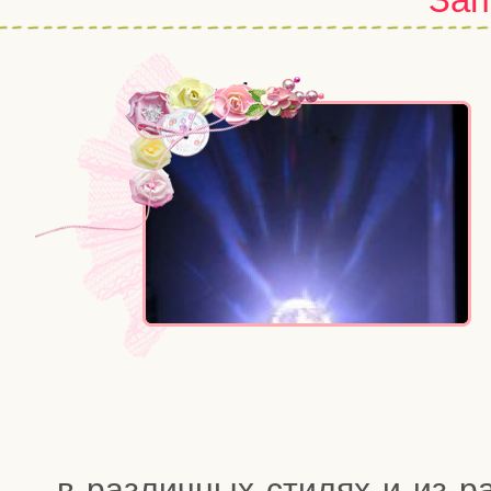
в раз­лич­ных сти­лях и из ра