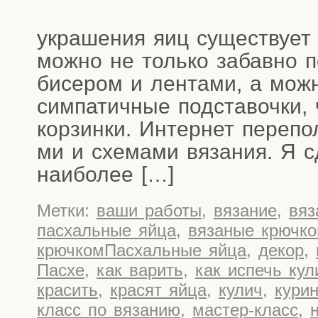
укра­ше­ния яиц суще­ству­ет
мож­но не толь­ко забав­но п
бисе­ром и лен­та­ми, а мож­
сим­па­тич­ные под­ста­воч­ки,
кор­зин­ки. Интер­нет пере­по
ми и схе­ма­ми вяза­ния. Я сд
наиболее […]
Метки:
ваши работы
,
вязание
,
вяз
пасхальные яйца
,
вязаные крючк
крючкомПасхальные яйца
,
декор
,
Пасхе
,
как варить
,
как испечь кул
красить
,
красят яйца
,
кулич
,
кури
класс по вязанию
,
мастер-класс
,