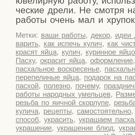
юве­лир­ную рабо­ту, исполь­
че­ские дре­ли. Не смот­ря н
рабо­ты очень мал и хру­пок
Метки:
ваши работы
,
декор
,
идеи 
варить
,
как испечь кулич
,
как чис
красят яйца
,
кулич
,
куринное яйцо
Пасху
,
окрасит яйца
,
оформление
пасхальное воскресенье
,
пасхаль
перепелиные яйца
,
подарок на па
пасхой
,
полезно
,
почему
,
праздни
работы народных умельцев
,
Разм
резьба по яичной скорлупе
,
резьб
кулича
,
рецепты
,
самостоятельно
способ
,
украсить
,
украшаем пасха
украшение
,
украшение блюд
,
укра