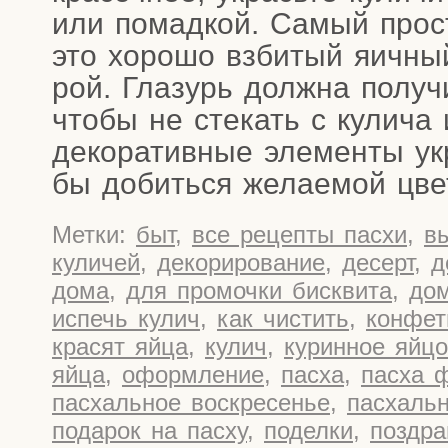
или помад­кой. Самый про­с
это хоро­шо взби­тый яич­ны
рой. Гла­зурь долж­на полу­чи
что­бы не сте­кать с кули­ча
деко­ра­тив­ные эле­мен­ты ук
бы добить­ся жела­е­мой цве
Метки:
быт
,
все рецепты пасхи
,
в
куличей
,
декорирование
,
десерт
,
д
дома
,
для промочки бисквита
,
до
испечь кулич
,
как чистить
,
конфе
красят яйца
,
кулич
,
куринное яйцо
яйца
,
оформление
,
пасха
,
пасха 
пасхальное воскресенье
,
пасхаль
подарок на пасху
,
поделки
,
поздра