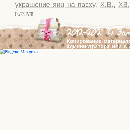
украшение яиц на пасху
,
Х.В.
,
ХВ
14.03.2011
2012-2021 © Золо
Копирование материал
администратора или с 