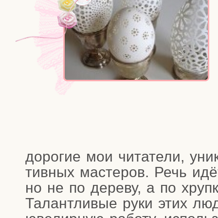
доро­гие мои чита­те­ли, уни­
тив­ных масте­ров. Речь идёт
но не по дере­ву, а по хруп­к
Талант­ли­вые руки этих люд