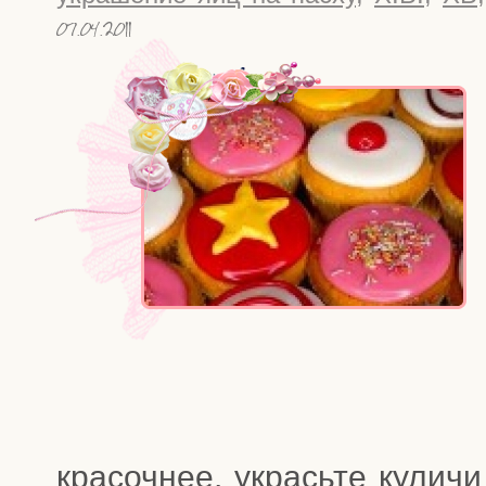
07.04.2011
кра­соч­нее, укрась­те кули­чи