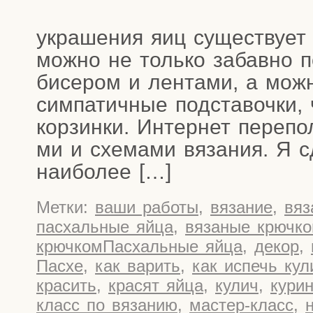
укра­ше­ния яиц суще­ству­ет
мож­но не толь­ко забав­но п
бисе­ром и лен­та­ми, а мож­
сим­па­тич­ные под­ста­воч­ки,
кор­зин­ки. Интер­нет пере­по
ми и схе­ма­ми вяза­ния. Я сд
наиболее […]
Метки:
ваши работы
,
вязание
,
вяз
пасхальные яйца
,
вязаные крючк
крючкомПасхальные яйца
,
декор
,
Пасхе
,
как варить
,
как испечь кул
красить
,
красят яйца
,
кулич
,
кури
класс по вязанию
,
мастер-класс
,