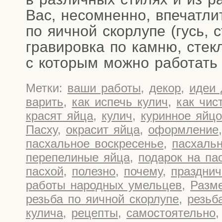
Вас, несо­мнен­но, впе­чат­л
по яич­ной скор­лу­пе (гусь, с
гра­ви­ров­ка по кам­ню, стек­
с кото­рым мож­но рабо­тат
Метки:
ваши работы
,
декор
,
идеи 
варить
,
как испечь кулич
,
как чис
красят яйца
,
кулич
,
куринное яйцо
Пасху
,
окрасит яйца
,
оформление
пасхальное воскресенье
,
пасхаль
перепелиные яйца
,
подарок на па
пасхой
,
полезно
,
почему
,
праздни
работы народных умельцев
,
Разм
резьба по яичной скорлупе
,
резьб
кулича
,
рецепты
,
самостоятельно