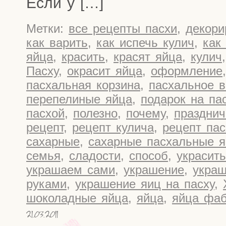
Если у […]
Метки:
все рецепты пасхи
,
декори
как варить
,
как испечь кулич
,
как
яйца
,
красить
,
красят яйца
,
кулич
Пасху
,
окрасит яйца
,
оформление
пасхальная корзина
,
пасхальное в
перепелиные яйца
,
подарок на па
пасхой
,
полезно
,
почему
,
праздни
рецепт
,
рецепт кулича
,
рецепт пас
сахарные
,
сахарные пасхальные я
семья
,
сладости
,
способ
,
украсить
украшаем сами
,
украшение
,
укра
руками
,
украшение яиц на пасху
,
шоколадные яйца
,
яйца
,
яйца фа
21.03.2011