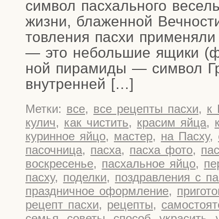
сим­вол пас­халь­но­го весе­л
жиз­ни, бла­жен­ной Веч­но­ст
тов­ле­ния пас­хи при­ме­ня­л
— это неболь­шие ящи­ки (фо
ной пира­ми­ды — сим­вол Гр
внутренней […]
Метки:
все
,
все рецепты пасхи
,
к
кулич
,
как чистить
,
красим яйца
,
куринное яйцо
,
мастер
,
на Пасху
,
пасочница
,
пасха
,
пасха фото
,
па
воскресенье
,
пасхальное яйцо
,
пе
пасху
,
поделки
,
поздравления с па
праздничное оформление
,
пригото
рецепт пасхи
,
рецепты
,
самостоят
семья
,
советы
,
способ
,
украсить
,