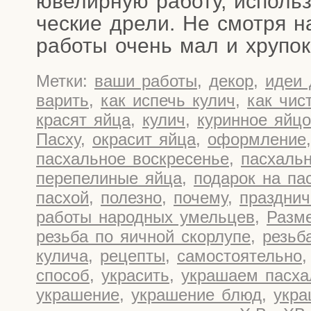
юве­лир­ную рабо­ту, исполь­
че­ские дре­ли. Не смот­ря н
рабо­ты очень мал и хру­пок
Метки:
ваши работы
,
декор
,
идеи 
варить
,
как испечь кулич
,
как чис
красят яйца
,
кулич
,
куринное яйцо
Пасху
,
окрасит яйца
,
оформление
пасхальное воскресенье
,
пасхаль
перепелиные яйца
,
подарок на па
пасхой
,
полезно
,
почему
,
праздни
работы народных умельцев
,
Разм
резьба по яичной скорлупе
,
резьб
кулича
,
рецепты
,
самостоятельно
способ
,
украсить
,
украшаем пасха
украшение
,
украшение блюд
,
укра