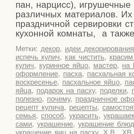
пан, нар­цисс), игру­шеч­ные 
раз­лич­ных мате­ри­а­лов. И
празд­нич­ной сер­ви­ров­ки с
кухон­ной ком­на­ты, а так­ж
Метки:
декор
,
идеи декорирования
испечь кулич
,
как чистить
,
красим
кулич
,
куринное яйцо
,
мастер
,
на 
оформление
,
пасха
,
пасхальная к
воскресенье
,
пасхальное яйцо
,
па
яйца
,
подарок на пасху
,
поделки
,
полезно
,
почему
,
праздничное оф
рецепт кулича
,
рецепты
,
самостоя
семья
,
способ
,
украсить
,
украшае
сами
,
украшение
,
украшение блю
украшение яиц на пасху
,
Х.В.
,
ХВ