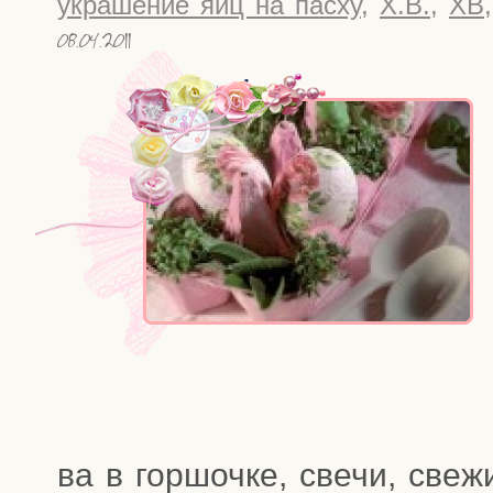
украшение яиц на пасху
,
Х.В.
,
ХВ
08.04.2011
ва в гор­шоч­ке, све­чи, све­