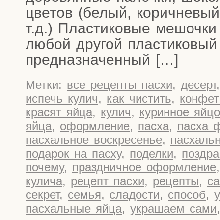
цве­тов (белый, корич­не­вый
т.д.) Пла­сти­ко­вые мешоч­к
любой дру­гой пла­сти­ко­вый
предназначенный […]
Метки:
все рецепты пасхи
,
десерт
испечь кулич
,
как чистить
,
конфе
красят яйца
,
кулич
,
куринное яйцо
яйца
,
оформление
,
пасха
,
пасха 
пасхальное воскресенье
,
пасхаль
подарок на пасху
,
поделки
,
поздра
почему
,
праздничное оформление
кулича
,
рецепт пасхи
,
рецепты
,
са
секрет
,
семья
,
сладости
,
способ
,
пасхальные яйца
,
украшаем сами