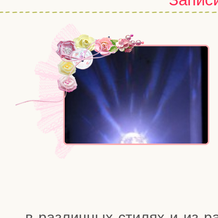
в раз­лич­ных сти­лях и из ра