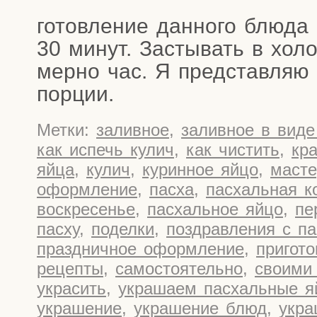
го­тов­ле­ние дан­но­го блю­да
30 минут. Засты­вать в холо
мер­но час. Я пред­став­ляю
порции.
Метки:
заливное
,
заливное в виде
как испечь кулич
,
как чистить
,
кр
яйца
,
кулич
,
куринное яйцо
,
масте
оформление
,
пасха
,
пасхальная к
воскресенье
,
пасхальное яйцо
,
пе
пасху
,
поделки
,
поздравления с па
праздничное оформление
,
пригото
рецепты
,
самостоятельно
,
своими
украсить
,
украшаем пасхальные я
украшение
,
украшение блюд
,
укра