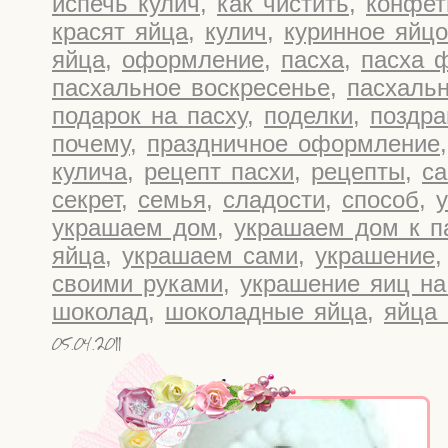
испечь кулич
,
как чистить
,
конфе
красят яйца
,
кулич
,
куринное яйцо
яйца
,
оформление
,
пасха
,
пасха 
пасхальное воскресенье
,
пасхаль
подарок на пасху
,
поделки
,
поздра
почему
,
праздничное оформление
кулича
,
рецепт пасхи
,
рецепты
,
са
секрет
,
семья
,
сладости
,
способ
,
украшаем дом
,
украшаем дом к п
яйца
,
украшаем сами
,
украшение
своими руками
,
украшение яиц на
шоколад
,
шоколадные яйца
,
яйца
05.04.2011