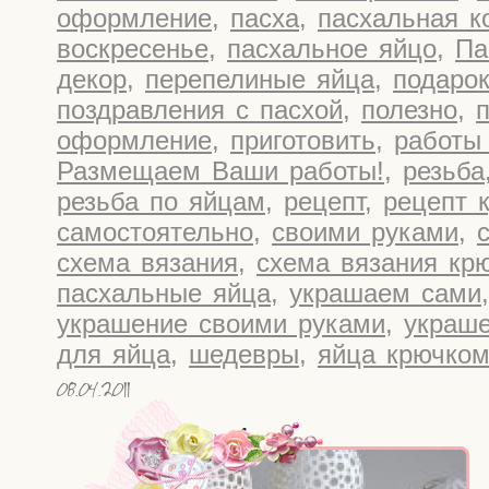
оформление
,
пасха
,
пасхальная к
воскресенье
,
пасхальное яйцо
,
Па
декор
,
перепелиные яйца
,
подарок
поздравления с пасхой
,
полезно
,
оформление
,
приготовить
,
работы
Размещаем Ваши работы!
,
резьба
резьба по яйцам
,
рецепт
,
рецепт 
самостоятельно
,
своими руками
,
схема вязания
,
схема вязания кр
пасхальные яйца
,
украшаем сами
украшение своими руками
,
украше
для яйца
,
шедевры
,
яйца крючко
08.04.2011