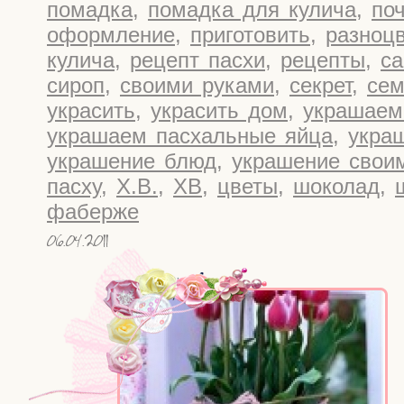
помадка
,
помадка для кулича
,
по
оформление
,
приготовить
,
разноцв
кулича
,
рецепт пасхи
,
рецепты
,
са
сироп
,
своими руками
,
секрет
,
сем
украсить
,
украсить дом
,
украшаем
украшаем пасхальные яйца
,
укра
украшение блюд
,
украшение свои
пасху
,
Х.В.
,
ХВ
,
цветы
,
шоколад
,
фаберже
06.04.2011