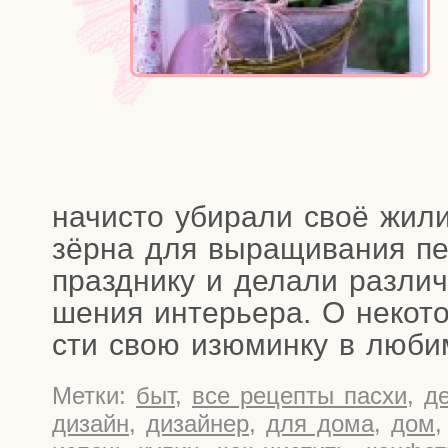
начи­сто уби­ра­ли своё жили
зёр­на для выра­щи­ва­ния пе
празд­ни­ку и дела­ли раз­ли
ше­ния инте­рье­ра. О неко­то
сти свою изю­мин­ку в люб
Метки:
быт
,
все рецепты пасхи
,
д
дизайн
,
дизайнер
,
для дома
,
дом