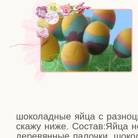
шоко­лад­ные яйца с раз­но­ц
ска­жу ниже. Состав:Яйца н
дере­вян­ные палоч­ки, шоко­