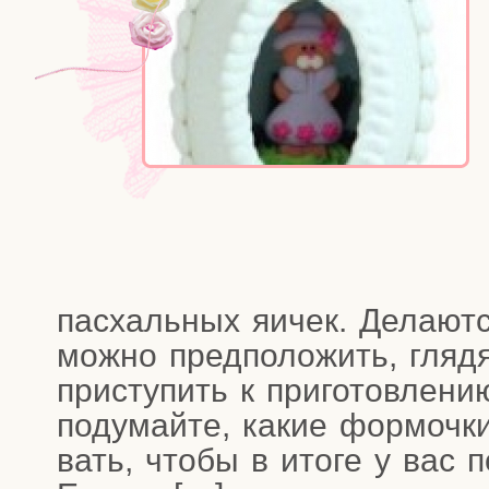
пас­халь­ных яичек. Дела­ют
мож­но пред­по­ло­жить, гля
при­сту­пить к при­го­тов­ле­н
поду­май­те, какие фор­моч­к
вать, что­бы в ито­ге у вас п