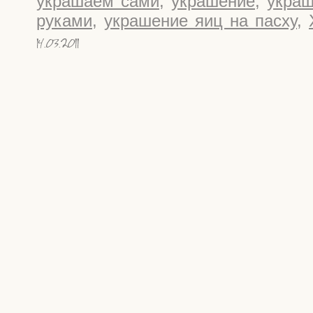
украшаем сами
,
украшение
,
укра
руками
,
украшение яиц на пасху
,
14.03.2011