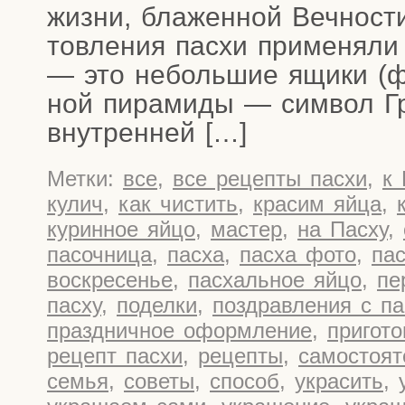
жиз­ни, бла­жен­ной Веч­но­ст
тов­ле­ния пас­хи при­ме­ня­л
— это неболь­шие ящи­ки (фо
ной пира­ми­ды — сим­вол Гр
внутренней […]
Метки:
все
,
все рецепты пасхи
,
к
кулич
,
как чистить
,
красим яйца
,
куринное яйцо
,
мастер
,
на Пасху
,
пасочница
,
пасха
,
пасха фото
,
па
воскресенье
,
пасхальное яйцо
,
пе
пасху
,
поделки
,
поздравления с па
праздничное оформление
,
пригото
рецепт пасхи
,
рецепты
,
самостоят
семья
,
советы
,
способ
,
украсить
,