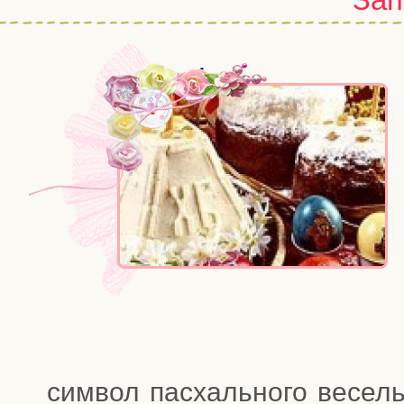
сим­вол пас­халь­но­го весе­л