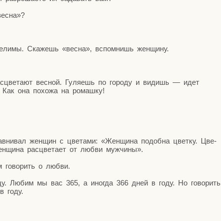
вес­на»?
де­ли­мы. Ска­жешь «вес­на», вспом­нишь женщину.
ас­цве­та­ют вес­ной. Гуля­ешь по горо­ду и видишь — идет
а. Как она похо­жа на ромашку!
в­ни­вал жен­щин с цве­та­ми: «Жен­щи­на подоб­на цвет­ку. Цве­
жен­щи­на рас­цве­та­ет от люб­ви мужчины».
 гово­рить о любви.
у. Любим мы вас 365, а ино­гда 366 дней в году. Но гово­рить
в году.