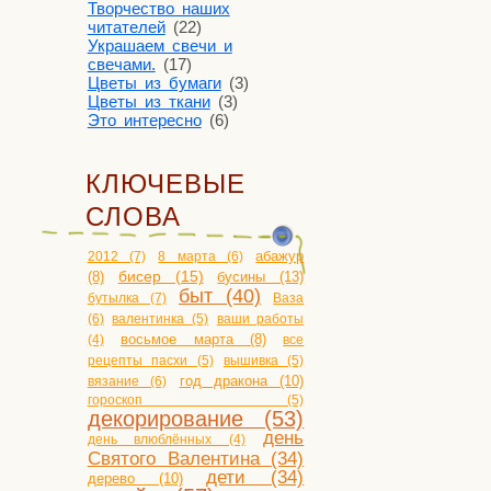
Творчество наших
читателей
(22)
Украшаем свечи и
свечами.
(17)
Цветы из бумаги
(3)
Цветы из ткани
(3)
Это интересно
(6)
КЛЮЧЕВЫЕ
СЛОВА
2012 (7)
8 марта (6)
абажур
бисер (15)
бусины (13)
(8)
быт (40)
бутылка (7)
Ваза
(6)
валентинка (5)
ваши работы
(4)
восьмое марта (8)
все
рецепты пасхи (5)
вышивка (5)
год дракона (10)
вязание (6)
гороскоп (5)
декорирование (53)
день
день влюблённых (4)
Святого Валентина (34)
дети (34)
дерево (10)