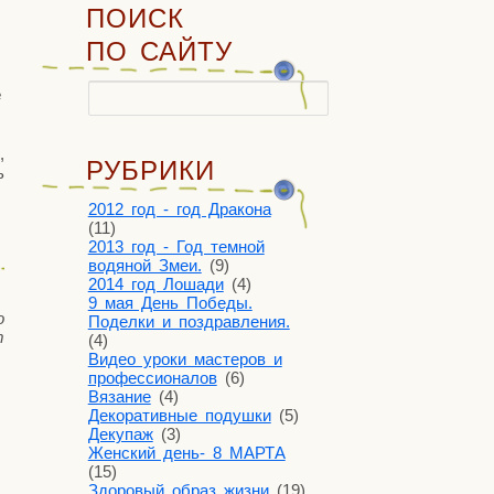
ПОИСК
ПО САЙТУ
Найти:
е
,
РУБРИКИ
ь
2012 год - год Дракона
(11)
2013 год - Год темной
водяной Змеи.
(9)
2014 год Лошади
(4)
9 мая День Победы.
о
Поделки и поздравления.
т
(4)
Видео уроки мастеров и
профессионалов
(6)
Вязание
(4)
Декоративные подушки
(5)
Декупаж
(3)
Женский день- 8 МАРТА
(15)
Здоровый образ жизни
(19)