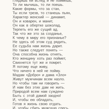
Гля­дишь ей вслед и не поймешь,
То ли мычишь, то ли поешь.
Какие фор­мы, что за стан,
Ты если трезв, то ста­нешь пьян,
Харак­тер жен­ский — динамит,
Он и кова­рен, и манит,
Он как в оберт­ке шоколад,
Тер­петь его же сущий ад.
Так что же это за созданье,
К чему в миру его признанье?
Не здесь об этом суд рядить,
Ее судь­ба нам жизнь дарит.
Но так­же сле­ду­ет понять —
Она спо­соб­на жизнь отнять,
Кто жен­щи­ну хоть раз поймет,
Свих­нет­ся тут же и помрет.
Я пото­му еще живу,
Что ниче­го в ней не пойму.
Мадам «Доб­ро» и дама «Зло»
Живут муж­чи­нам всем назло.
Но что­бы там ни говорить —
И нам без этих дам не жить.
При­ро­дой всем нам суждено
Быть с этой дамой заодно!
И, что­бы ею обладать,
Готов я жизнь свою отдать.
И, что­бы сбить муж­скую спесь,