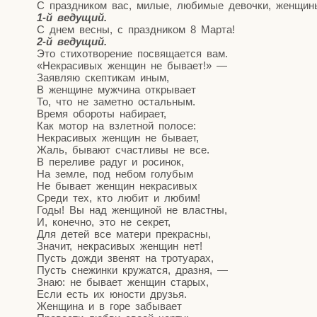
С празд­ни­ком вас, милые, люби­мые девоч­ки, жен­щи­
1‑й веду­щий.
С днем вес­ны, с празд­ни­ком 8 Марта!
2‑й веду­щий.
Это сти­хо­тво­ре­ние посвя­ща­ет­ся вам.
«Некра­си­вых жен­щин не бывает!» —
Заяв­ляю скеп­ти­кам иным,
В жен­щине муж­чи­на открывает
То, что не замет­но остальным.
Вре­мя обо­ро­ты набирает,
Как мотор на взлет­ной полосе:
Некра­си­вых жен­щин не бывает,
Жаль, быва­ют счаст­ли­вы не все.
В пере­ли­ве радуг и росинок,
На зем­ле, под небом голубым
Не быва­ет жен­щин некрасивых
Сре­ди тех, кто любит и любим!
Годы! Вы над жен­щи­ной не властны,
И, конеч­но, это не секрет,
Для детей все мате­ри прекрасны,
Зна­чит, некра­си­вых жен­щин нет!
Пусть дожди зве­нят на тротуарах,
Пусть сне­жин­ки кру­жат­ся, дразня, —
Знаю: не быва­ет жен­щин старых,
Если есть их юно­сти друзья.
Жен­щи­на и в горе забывает