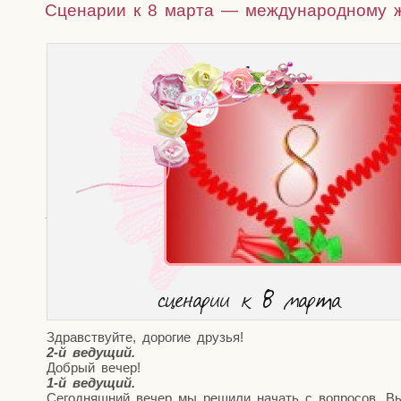
Сценарии к 8 марта — международному 
сце­на­рии к 8 марта
Здрав­ствуй­те, доро­гие друзья!
2‑й веду­щий.
Доб­рый вечер!
1‑й веду­щий.
Сего­дняш­ний вечер мы реши­ли начать с вопро­сов. Вы 