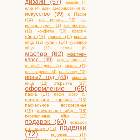
дизайн (57)
дракон (7)
ёлка (4)
идеи декорирования (6)
искусство (39)
к Пасхе
(14)
как варить (12)
как
испечь кулич (11)
как чистить
(12)
конфеты (10)
красим
яйца (15)
красить (12)
красят
яйца (12)
кулич (14)
куринное
яйцо (12)
лампы (6)
мастер (62)
мастер-
класс (39)
международный
мыло (11)
женский день (4)
на Пасху (12)
мыловарение (4)
новый год (43)
окрасит
открытка (17)
яйца (12)
оформление (65)
пасха (17)
пасха фото (5)
пасхальная корзина (15)
пасхальное воскресенье
(19)
пасхальное яйцо (16)
перепелиные яйца (12)
подарок (60)
подарок
поделки
на пасху (17)
(72)
подушка (11)