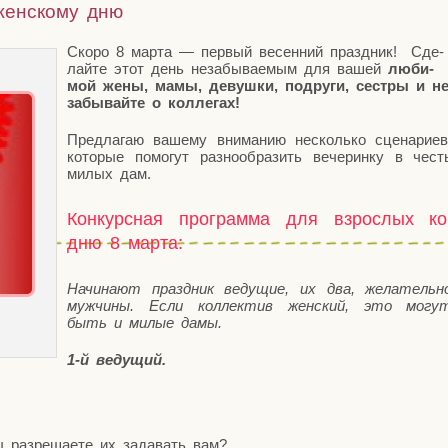
женскому дню
Ско­ро 8 мар­та — пер­вый весен­ний празд­ник! Сде­
лай­те этот день неза­бы­ва­е­мым для вашей
люби­
мой жены, мамы, девуш­ки, подру­ги, сест­ры и н
забы­вай­те о коллегах!
Пред­ла­гаю ваше­му вни­ма­нию несколь­ко сце­на­ри­ев
кото­рые помо­гут раз­но­об­ра­зить вече­рин­ку в чест
милых дам.
Конкурсная программа для взрослых ко
дню 8 марта:
Начи­на­ют празд­ник веду­щие, их два, жела­тель­н
муж­чи­ны. Если кол­лек­тив жен­ский, это могу
быть и милые дамы.
1‑й веду­щий.
раз­ре­ша­е­те их зада­вать вам?