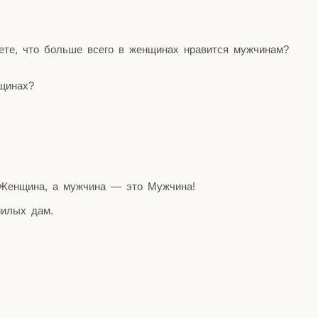
е, что боль­ше все­го в жен­щи­нах нра­вит­ся мужчинам?
нщинах?
 Жен­щи­на, а муж­чи­на — это Мужчина!
 милых дам.