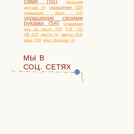
сами (55)
украшаем
украшение (22)
цветами (6)
украшение блюд (12)
украшение своими
руками (54)
украшение
яиц на пасху (12)
Х.В. (11)
ХВ (12)
цветы (14)
цветок (5)
яйца (10)
яйца фаберже (6)
МЫ В
СОЦ. СЕТЯХ