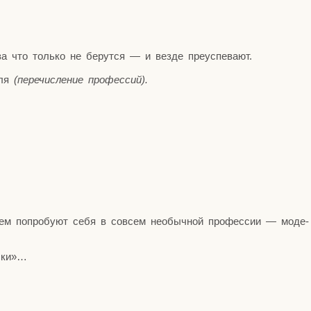
 что толь­ко не берут­ся — и вез­де преуспевают.
­ля
(пере­чис­ле­ние профессий).
ем попро­бу­ют себя в совсем необыч­ной про­фес­сии — моде­
убки»…