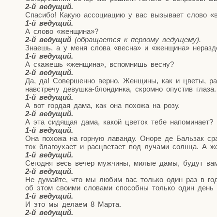
2‑й веду­щий.
Спа­си­бо! Какую ассо­ци­а­цию у вас вызы­ва­ет сло­во «
1‑й веду­щий.
А сло­во «жен­щи­на»?
2‑й веду­щий
(обра­ща­ет­ся к пер­во­му ведущему).
Зна­ешь, а у меня сло­ва «вес­на» и «жен­щи­на» нераз­
1‑й веду­щий.
А ска­жешь «жен­щи­на», вспом­нишь весну?
2‑й веду­щий.
Да, да! Совер­шен­но вер­но. Жен­щи­ны, как и цве­ты, р
навстре­чу девуш­ка-блон­дин­ка, скром­но опу­стив гла­з
1‑й веду­щий.
А вот гор­дая дама, как она похо­жа на розу.
2‑й веду­щий.
А эта сидя­щая дама, какой цве­ток тебе напоминает?
1‑й веду­щий.
Она похо­жа на гор­ную лаван­ду. Оно­ре де Баль­зак сра
ток бла­го­уха­ет и рас­цве­та­ет под луча­ми солн­ца. А 
1‑й веду­щий.
Сего­дня весь вечер муж­чи­ны, милые дамы, будут вам
2‑й веду­щий.
Не думай­те, что мы любим вас толь­ко один раз в год
об этом сво­и­ми сло­ва­ми спо­соб­ны толь­ко один день 
1‑й веду­щий.
И это мы дела­ем 8 Марта.
2‑й веду­щий.