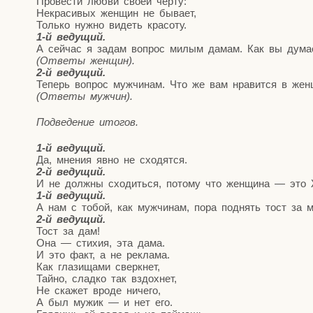
Про­ве­сти люб­ви сво­ей черту:
Некра­си­вых жен­щин не бывает,
Толь­ко нуж­но видеть красоту.
1‑й веду­щий.
А сей­час я задам вопрос милым дамам. Как вы дума­е­т
(Отве­ты женщин).
2‑й веду­щий.
Теперь вопрос муж­чи­нам. Что же вам нра­вит­ся в же
(Отве­ты мужчин).
Под­ве­де­ние итогов.
1‑й веду­щий.
Да, мне­ния явно не сходятся.
2‑й веду­щий.
И не долж­ны схо­дить­ся, пото­му что жен­щи­на — это
1‑й веду­щий.
А нам с тобой, как муж­чи­нам, пора под­нять тост за
2‑й веду­щий.
Тост за дам!
Она — сти­хия, эта дама.
И это факт, а не реклама.
Как гла­зи­ща­ми сверкнет,
Тай­но, слад­ко так вздохнет,
Не ска­жет вро­де ничего,
А был мужик — и нет его.