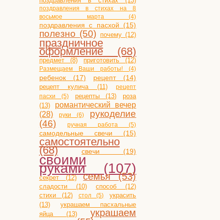
поздравления в стихах (13)
поздравления в стихах на 8
восьмое марта (4)
поздравления с пасхой (15)
полезно (50)
почему (12)
праздничное
оформление (68)
приготовить (12)
предмет (8)
Размещаем Ваши работы! (4)
ребенок (17)
рецепт (14)
рецепт кулича (11)
рецепт
рецепты (13)
роза
пасхи (5)
романтический вечер
(13)
рукоделие
(28)
руки (6)
(46)
ручная работа (5)
самодельные свечи (15)
самостоятельно
(68)
свечи (19)
своими
руками (107)
семья (53)
секрет (12)
сладости (10)
способ (12)
стихи (12)
украсить
стол (5)
(13)
украшаем пасхальные
украшаем
яйца (13)