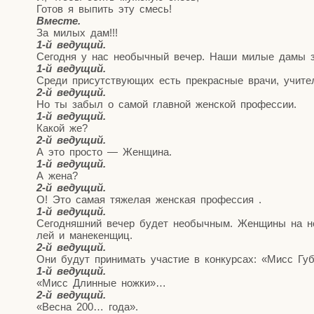
Готов я выпить эту смесь!
Вме­сте.
За милых дам!!!
1‑й веду­щий.
Сего­дня у нас необыч­ный вечер. Наши милые дамы за
1‑й веду­щий.
Сре­ди при­сут­ству­ю­щих есть пре­крас­ные вра­чи, учи­те
2‑й веду­щий.
Но ты забыл о самой глав­ной жен­ской профессии.
1‑й веду­щий.
Какой же?
2‑й веду­щий.
А это про­сто — Женщина.
1‑й веду­щий.
А жена?
2‑й веду­щий.
О! Это самая тяже­лая жен­ская профессия .
1‑й веду­щий.
Сего­дняш­ний вечер будет необыч­ным. Жен­щи­ны на н
лей и манекенщиц.
2‑й веду­щий.
Они будут при­ни­мать уча­стие в кон­кур­сах: «Мисс Г
1‑й веду­щий.
«Мисс Длин­ные ножки»…
2‑й веду­щий.
«Вес­на 200… года».