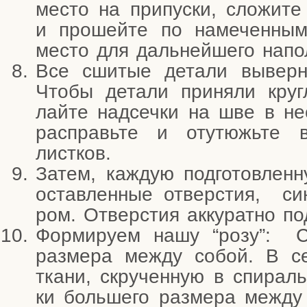
место на при­пус­ки, сло­жи­те
и про­шей­те по наме­чен­ным
место для даль­ней­ше­го напол
Все сши­тые дета­ли вывер­ни
Что­бы дета­ли при­ня­ли кру
лай­те над­сеч­ки на шве в н
рас­правь­те и отутюжь­те 
листков.
Затем, каж­дую под­го­тов­лен
остав­лен­ные отвер­стия, син
ром. Отвер­стия акку­рат­но п
Фор­ми­ру­ем нашу “розу”: С
раз­ме­ра меж­ду собой. В се
тка­ни, скру­чен­ную в спи­рал
ки боль­ше­го раз­ме­ра меж­ду