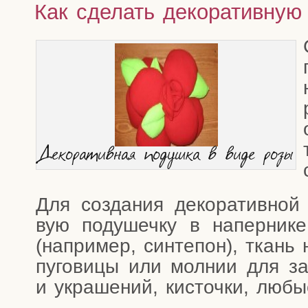
Как сделать декоративную
Деко­ра­тив­ная подуш­ка в виде розы
Для созда­ния деко­ра­тив­ной 
вую поду­шеч­ку в напер­ни­к
(напри­мер, син­те­пон), ткань 
пуго­ви­цы или мол­нии для з
и укра­ше­ний, кисточ­ки, любы