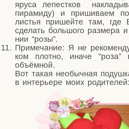
яру­са лепест­ков накла­ды­
пира­ми­ду) и при­ши­ва­ем
листья при­шей­те там, где 
сде­лать боль­шо­го раз­ме­ра 
нии “розы”.
При­ме­ча­ние: Я не реко­мен­
ком плот­но, ина­че “роза” 
объёмной.
Вот такая необыч­ная подуш­к
в инте­рье­ре моих родителей