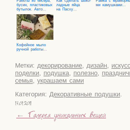
Рабо­ты из бисе­ра,
Как сде­лать шоко­
Рам­ка с мра­мор­н
бусин, пла­сти­ко­вых
лад­ные яйца
ми камушками…
буты­лок. Авто…
на Пасху…
Кофей­ное мыло
руч­ной работы…
Метки:
декорирование
,
дизайн
,
искус
поделки
,
подушка
,
полезно
,
праздни
семья
,
украшаем сами
Категория:
Декоративные подушки
.
13.01.2011
←
Галерея уникальных вещей