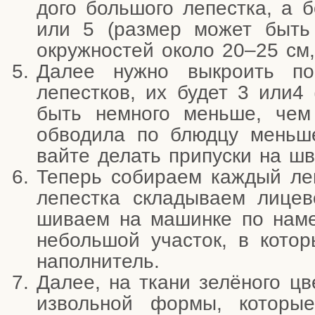
до­го боль­шо­го лепест­ка, а 
или 5 (раз­мер может быть
окруж­но­стей око­ло 20–25 см,
Далее нуж­но выкро­ить по
лепест­ков, их будет 3 или4 
быть немно­го мень­ше, чем
обво­ди­ла по блюд­цу мень­ш
вай­те делать при­пус­ки на шв
Теперь соби­ра­ем каж­дый леп
лепест­ка скла­ды­ва­ем лице­
ши­ва­ем на машин­ке по наме
неболь­шой уча­сток, в кото
наполнитель.
Далее, на тка­ни зелё­но­го цв
из­воль­ной фор­мы, кото­р