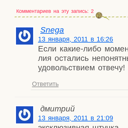
Комментариев на эту запись: 2
Snega
13 января, 2011 в 16:26
Если какие-либо момен­
лия оста­лись непо­нят­ны
удо­воль­стви­ем отвечу!
Ответить
дмитрий
13 января, 2011 в 21:09
экс­клю­зив­ная штучка