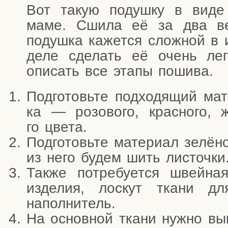
Вот такую подуш­ку в виде 
маме. Сши­ла её за два ве
подуш­ка кажет­ся слож­ной в и
деле сде­лать её очень лег­
опи­сать все эта­пы пошива.
Под­го­товь­те под­хо­дя­щий ма
ка — розо­во­го, крас­но­го, ж
го цвета.
Под­го­товь­те мате­ри­ал зелё­н
из него будем шить листочки
Так­же потре­бу­ет­ся швей­н
изде­лия, лос­кут тка­ни дл
наполнитель.
На основ­ной тка­ни нуж­но вы