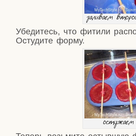
зали­ва­ем вто­р
Убе­ди­тесь, что фити­ли рас­по
Осту­ди­те форму.
осту­жа­е