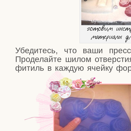
гото­вим инст
мате­ри­а­лы 
Убе­ди­тесь, что ваши прес
Про­де­лай­те шилом отвер­сти
фитиль в каж­дую ячей­ку фор