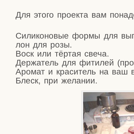
Для это­го про­ек­та вам пона
Сили­ко­но­вые фор­мы для вы
лон для розы.
Воск или тёр­тая свеча.
Дер­жа­тель для фити­лей (про­в
Аро­мат и кра­си­тель на ваш 
Блеск, при желании.