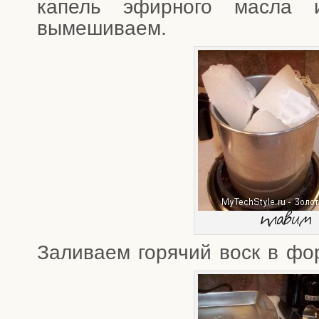
капель эфир­но­го мас­ла и 
вымешиваем.
пла­вим
Зали­ва­ем горя­чий воск в ф