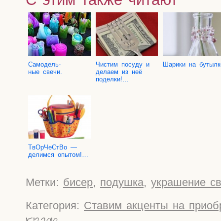
Само­дель­
Чистим посу­ду и
Шари­ки на бутылк
ные свечи.
дела­ем из неё
поделки!…
TвOр­Че­СтВо —
делим­ся опытом!…
Метки:
бисер
,
подушка
,
украшение с
Категория:
Ставим акценты на приоб