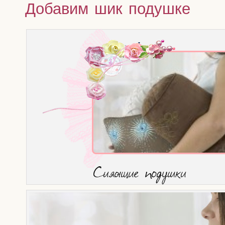
Добавим шик подушке
Сия­ю­щие подушки