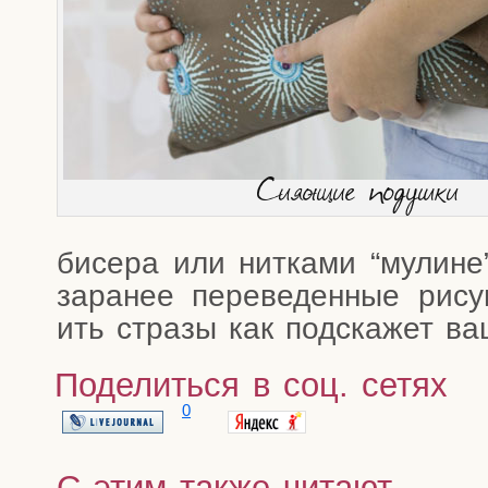
Сия­ю­щие подушки
бисе­ра или нит­ка­ми “мулин
зара­нее пере­ве­ден­ные рису­
ить стра­зы как под­ска­жет в
Поделиться в соц. сетях
0
С этим также читают