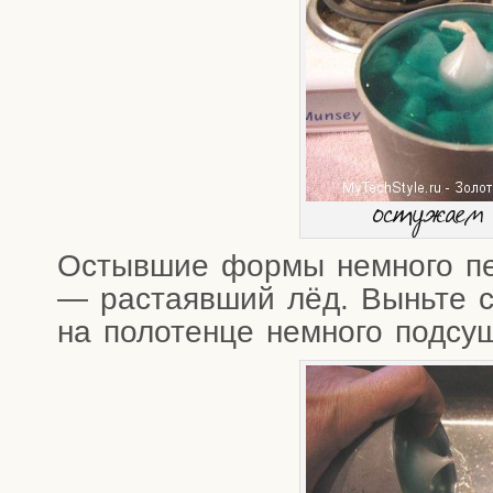
осту­жа­е
Остыв­шие фор­мы немно­го пер
— рас­та­яв­ший лёд. Вынь­те 
на поло­тен­це немно­го подсу