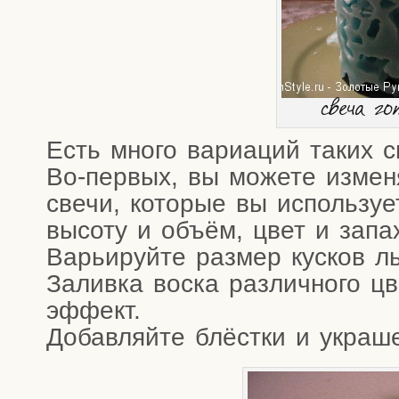
све­ча го
Есть мно­го вари­а­ций таких 
Во-пер­вых, вы може­те изме­
све­чи, кото­рые вы исполь­зу­е­
высо­ту и объ­ём, цвет и запа
Варьи­руй­те раз­мер кус­ков л
Залив­ка вос­ка раз­лич­но­го 
эффект.
Добав­ляй­те блёст­ки и украш