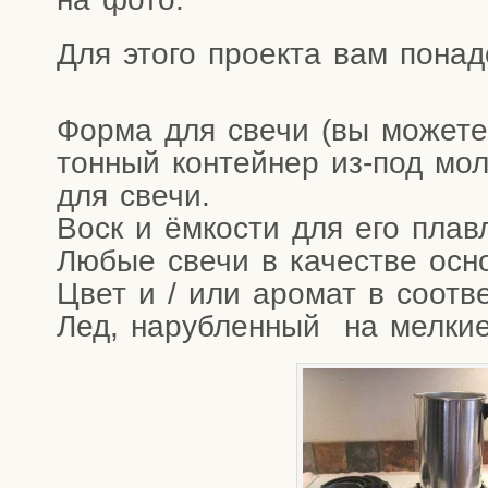
Для это­го про­ек­та вам пона
Фор­ма для све­чи (вы може­т
тон­ный кон­тей­нер из-под мо
для свечи.
Воск и ёмко­сти для его плав
Любые све­чи в каче­стве осн
Цвет и /​ или аро­мат в соот­
Лед, наруб­лен­ный на мел­кие к