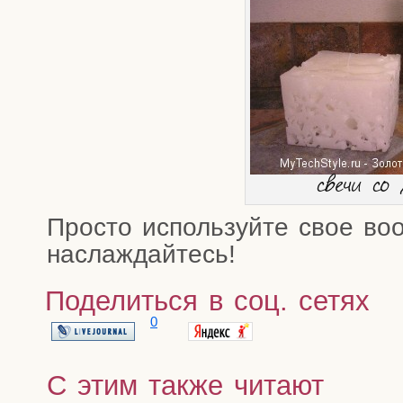
све­чи со
Про­сто исполь­зуй­те свое воо
наслаждайтесь!
Поделиться в соц. сетях
0
С этим также читают