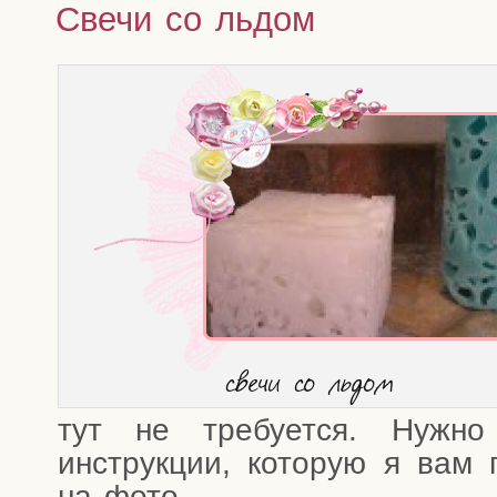
Свечи со льдом
све­чи со льдом
тут не тре­бу­ет­ся. Нуж­но 
инструк­ции, кото­рую я вам 
на фото.