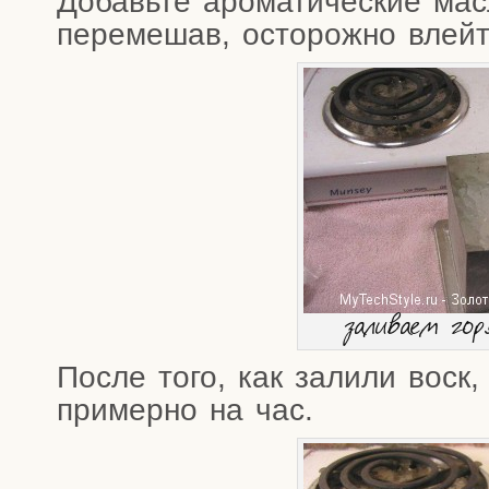
Добавь­те аро­ма­ти­че­ские мас
пере­ме­шав, осто­рож­но влей
зали­ва­ем гор
После того, как зали­ли воск,
при­мер­но на час.