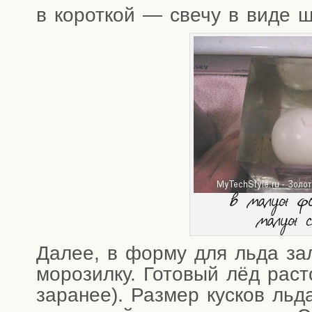
в корот­кой — све­чу в виде 
в малую ф
малую с
Далее, в фор­му для льда зал
моро­зил­ку. Гото­вый лёд рас­то
зара­нее).
Раз­мер кус­ков льд