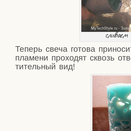
сли­ва­ем
Теперь све­ча гото­ва при­но­с
пла­ме­ни про­хо­дят сквозь отв
ти­тель­ный вид!