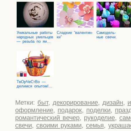
Уни­каль­ные рабо­ты
Слад­кие “вален­тин­
Само­дель­
народ­ных умель­цев
ки”
ные свечи.
— резь­ба по яи…
TвOр­Че­СтВо —
делим­ся опытом!…
Метки:
быт
,
декорирование
,
дизайн
,
и
оформление
,
подарок
,
поделки
,
праз
романтический вечер
,
рукоделие
,
сам
свечи
,
своими руками
,
семья
,
украша