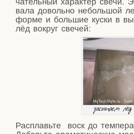
ча­тель­ный харак­тер све­чи.
Э
ва­ла доволь­но неболь­шой ле
фор­ме и боль­шие кус­ки в вы
лёд вокруг свечей:
засы­па­ем л
Рас­плавь­те воск до тем­пе­ра­