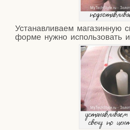
под­го­тав­ли­
Уста­нав­ли­ва­ем мага­зин­ную 
фор­ме нуж­но исполь­зо­вать 
уста­нав­ли­ва­ем
све­чу по цен