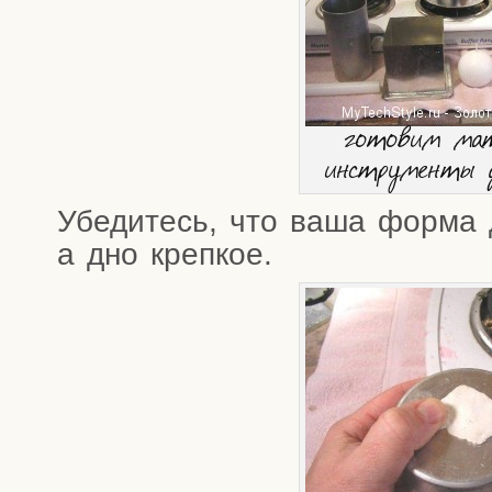
гото­вим мате
инстру­мен­ты
Убе­ди­тесь, что ваша фор­ма 
а дно крепкое.