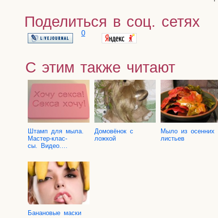
Поделиться в соц. сетях
0
С этим также читают
Штамп для мыла.
Домо­вё­нок с
Мыло из осен­них
Мастер-клас­
ложкой
листьев
сы. Видео.…
Бана­но­вые мас­ки