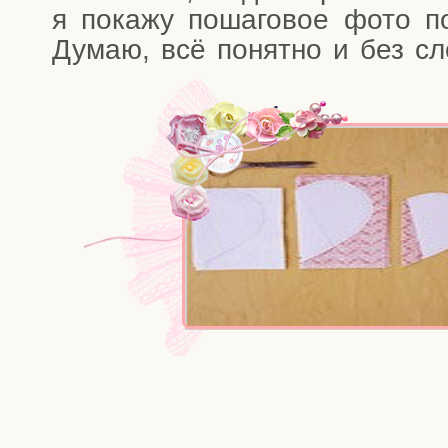
я пока­жу поша­го­вое фото по 
Думаю, всё понят­но и без сл