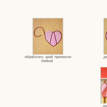
обра­бо­тать край при­хват­ки
д
бейкой
пр