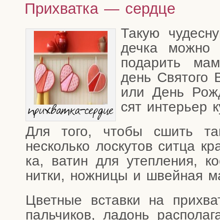
Прихватка — сердце
Такую чудес­ну
деч­ка мож­но 
пода­рить мам
день Свя­то­го 
или День Рож­д
сят инте­рьер 
при­хват­ка-серд­це
Для того, что­бы сшить такую
несколь­ко лос­ку­тов сит­ца кра
ка, ватин для утеп­ле­ния, к
нит­ки, нож­ни­цы и швей­ная 
Цвет­ные встав­ки на при­хв
паль­чи­ков, ладонь рас­по­ла­