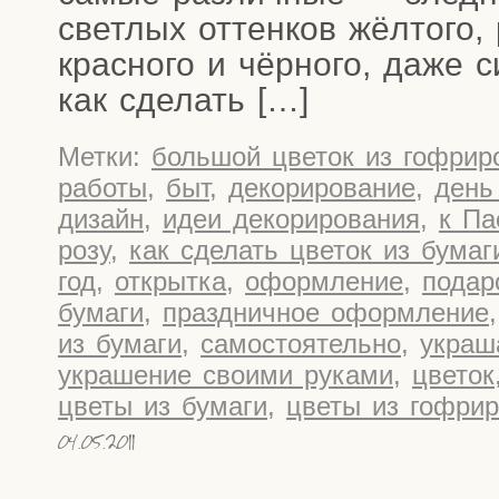
свет­лых оттен­ков жёл­то­го, р
крас­­но­­го и чёр­но­го, даже 
как сделать […]
Метки:
большой цветок из гофрир
работы
,
быт
,
декорирование
,
день
дизайн
,
идеи декорирования
,
к Па
розу
,
как сделать цветок из бумаг
год
,
открытка
,
оформление
,
подар
бумаги
,
праздничное оформление
из бумаги
,
самостоятельно
,
украш
украшение своими руками
,
цветок
цветы из бумаги
,
цветы из гофрир
04.05.2011