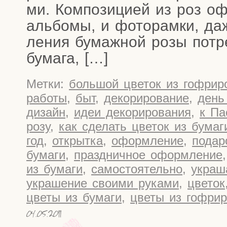
ми. Ком­по­зи­ци­ей из роз о
аль­бо­мы, и фото­рам­ки, даж
ле­ния бумаж­ной розы потре­
бумага, […]
Метки:
большой цветок из гофрир
работы
,
быт
,
декорирование
,
день
дизайн
,
идеи декорирования
,
к Па
розу
,
как сделать цветок из бумаг
год
,
открытка
,
оформление
,
подар
бумаги
,
праздничное оформление
из бумаги
,
самостоятельно
,
украш
украшение своими руками
,
цветок
цветы из бумаги
,
цветы из гофрир
04.05.2011