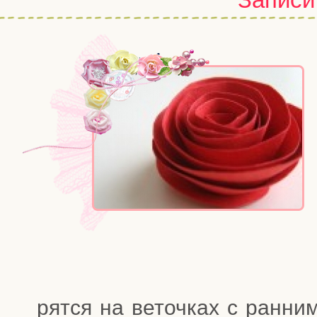
рят­ся на веточ­ках с ран­ни­