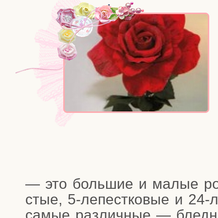
— это боль­шие и малые роз
стые, 5‑лепестковые и 24-леп
самые раз­лич­ные — блед­ны