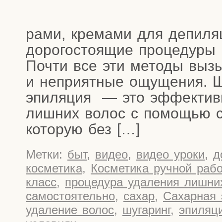
ра­ми, кре­ма­ми для депи­ля
доро­го­сто­я­щие про­це­ду­ры
Почти все эти мето­ды вызы­
и непри­ят­ные ощу­ще­ния. 
эпи­ля­ция — это эффек­тив­н
лиш­них волос с помо­щью сах
кото­рую без […]
Метки:
быт
,
видео
,
видео уроки
,
д
косметика
,
Косметика ручной раб
класс
,
процедура удаления лишни
самостоятельно
,
сахар
,
Сахарная 
удаление волос
,
шугаринг
,
эпиляц