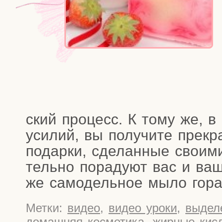
ский про­цесс. К тому же, в 
уси­лий, вы полу­чи­те пре­кр
подар­ки, сде­лан­ные сво­и­м
тель­но пора­ду­ют вас и ва
же само­дель­ное мыло гора
Метки:
видео
,
видео уроки
,
выдел
домашняя косметика
,
жирные кис