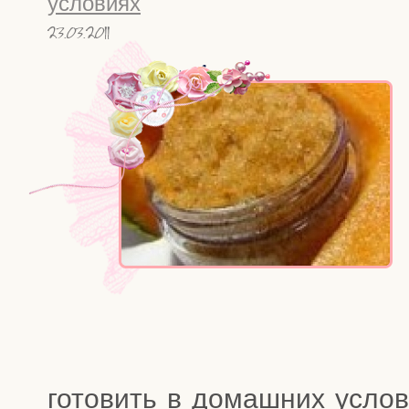
условиях
23.03.2011
го­то­вить в домаш­них усло­в