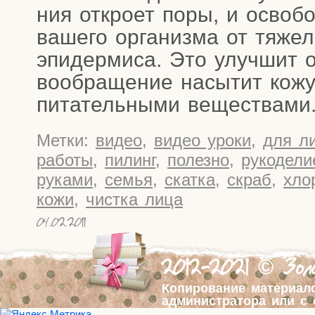
ния откро­ет поры, и осво­бо
ваше­го орга­низ­ма от тяже­
эпи­дер­ми­са. Это улуч­шит 
во­об­ра­ще­ние насы­тит кожу 
пита­тель­ны­ми веще­ства­ми
Метки:
видео
,
видео уроки
,
для л
работы
,
пилинг
,
полезно
,
рукодели
руками
,
семья
,
скатка
,
скраб
,
хло
кожи
,
чистка лица
04.02.2011
2012-2021 © Золо
Копирование материал
администратора или с 