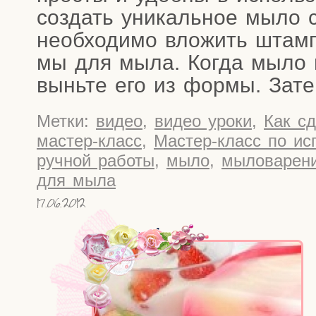
создать уни­каль­ное мыло с
необ­хо­ди­мо вло­жить шта
мы для мыла. Когда мыло по
вынь­те его из фор­мы. Зате
Метки:
видео
,
видео уроки
,
Как с
мастер-класс
,
Мастер-класс по и
ручной работы
,
мыло
,
мыловарен
для мыла
17.06.2012