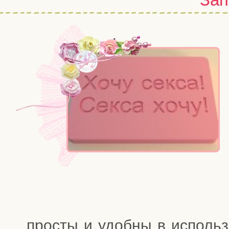
про­сты и удоб­ны в исполь­з