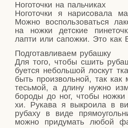
Ного­точ­ки на пальчиках
Ного­точ­ки я нари­со­ва­ла м
Мож­но вос­поль­зо­вать­ся л
на нож­ки дет­ские пине­точ­
лап­ти или сапож­ки. Это как 
Под­го­тав­ли­ва­ем рубашку
Для того, что­бы сшить рубаш
бу­ет­ся неболь­шой лос­кут тк
быть про­из­воль­ной, так как 
тесь­мой, а дли­ну нуж­но изме
боро­ды до ног, что­бы нож­ки 
хи. Рука­ва я выкро­и­ла в ви
руба­ху в виде пря­мо­уголь­
мож­но при­ду­мать любой ф