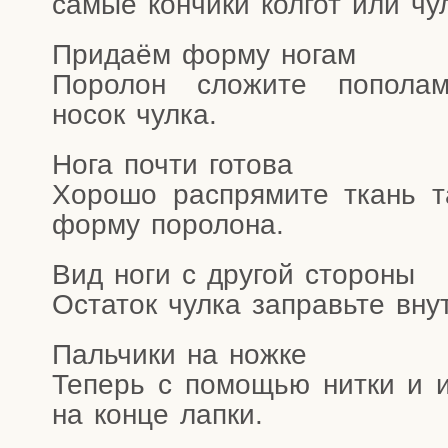
самые кон­чи­ки кол­гот или чу
При­да­ём фор­му ногам
Поро­лон сло­жи­те попо­
носок чулка.
Нога почти готова
Хоро­шо рас­пря­ми­те ткань та
фор­му поролона.
Вид ноги с дру­гой стороны
Оста­ток чул­ка заправь­те вну
Паль­чи­ки на ножке
Теперь с помо­щью нит­ки и иг
на кон­це лапки.