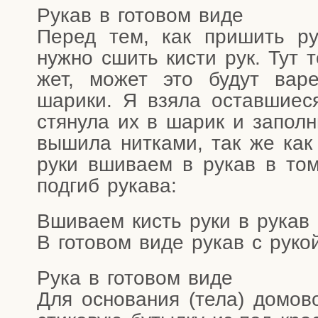
Рукав в гото­вом виде
Перед тем, как при­шить рук
нуж­но сшить кисти рук. Тут то
жет, может это будут вареж
шари­ки. Я взя­ла остав­ши­е­с
стя­ну­ла их в шарик и запол­ни
выши­ла нит­ка­ми, так же как
руки вши­ва­ем в рукав в то
под­гиб рукава:
Вши­ва­ем кисть руки в рукав
В гото­вом виде рукав с рукой
Рука в гото­вом виде
Для осно­ва­ния (тела) домо­во