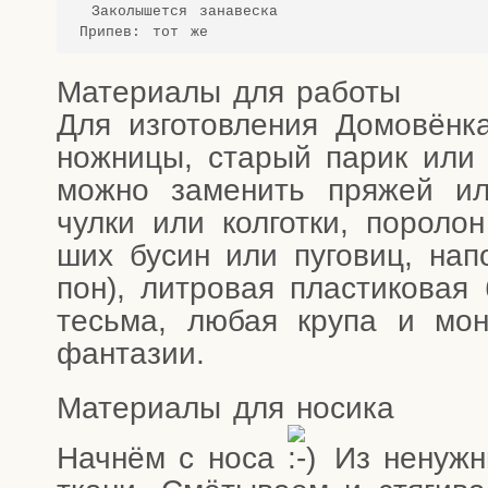
 Заколышется занавеска

Припев: тот же
Мате­ри­а­лы для работы
Для изго­тов­ле­ния Домо­вён­ка
нож­ни­цы, ста­рый парик или
мож­но заме­нить пря­жей ил
чул­ки или кол­гот­ки, поро­ло
ших бусин или пуго­виц, напо
пон), лит­ро­вая пла­сти­ко­вая 
тесь­ма, любая кру­па и моне
фантазии.
Мате­ри­а­лы для носика
Нач­нём с носа
Из ненуж­ны