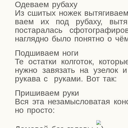
Оде­ва­ем рубаху
Из сши­тых ножек вытя­ги­ва­ем 
ва­ем их под руба­ху, вытя­
поста­ра­лась сфо­то­гра­фи­
нагляд­но было понят­но о чё
Под­ши­ва­ем ноги
Те остат­ки кол­го­ток, кото­р
нуж­но завя­зать на узе­лок 
рука­ва с рука­ми. Вот так:
При­ши­ва­ем руки
Вся эта неза­мыс­ло­ва­тая кон
но просто: