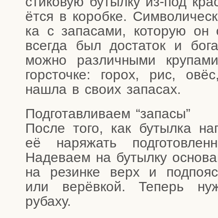
сти­ко­вую бутыл­ку из-под крас
ёт­ся в короб­ке. Сим­во­ли­че­
ка с запа­са­ми, кото­рую он о
все­гда был доста­ток и бога
мож­но раз­лич­ны­ми кру­па­
гор­сточ­ке: горох, рис, овё
нашла в сво­их запасах.
Под­го­тав­ли­ва­ем “запа­сы”
После того, как бутыл­ка напо
её наря­жать под­го­тов­лен­
Наде­ва­ем на бутыл­ку осно­ва­
на резин­ке верх и под­по­я­с
или верёв­кой. Теперь нуж
рубаху.