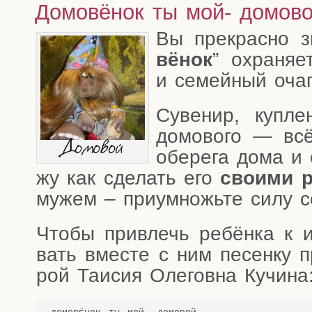
Домовёнок ты мой- домово
Вы пре­крас­но зн
вё­нок
” охра­ня­е
и семей­ный очаг
Суве­нир, куп­л
домо­во­го — вс
Домо­вой
обе­ре­га дома и
жу как сде­лать его
сво­и­ми
р
мужем – при­умножь­те силу се
Что­бы при­влечь ребён­ка к ис
вать вме­сте с ним песен­ку п
рой Таи­сия Оле­гов­на Кучина