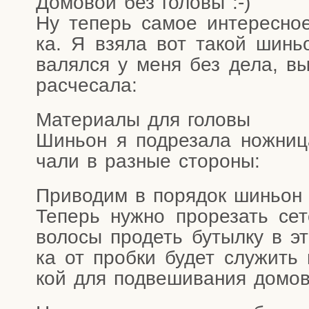
Домо­вой без головы
Ну теперь самое инте­рес­ное
ка. Я взя­ла вот такой шиньо
валял­ся у меня без дела, выт
расчесала:
Мате­ри­а­лы для головы
Шиньон я под­ре­за­ла нож­ни­ц
ча­ли в раз­ные стороны:
При­во­дим в поря­док шиньон
Теперь нуж­но про­ре­зать сето
воло­сы про­деть бутыл­ку в эт
ка от проб­ки будет слу­жить 
кой для под­ве­ши­ва­ния домо