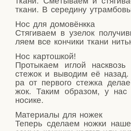
тка­ни. Смё­ты­ва­ем и стя­ги­в
тка­ни. В сере­ди­ну утрам­бо­вы
Нос для домовёнкка
Стя­ги­ва­ем в узе­лок полу­чив
ля­ем все кон­чи­ки тка­ни нить
Нос кар­тош­кой!
Про­ты­ка­ем иглой насквозь 
сте­жок и выво­дим её назад. О
ра от пер­во­го стеж­ка дела­е
жок. Таким обра­зом, у нас п
носике.
Мате­ри­а­лы для ножек
Теперь сде­ла­ем нож­ки наш