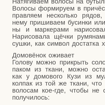
Натя­ги­ва­ем воло­сы на бутыл
Воло­сы фор­ми­ру­ем в при­чёс
прав­ля­ем несколь­ко рядов,
нему при­ши­ва­ем бусин­ки или
ны и мар­ке­ра­ми нари­со­ва
Нари­со­ва­ла щёч­ки румя­на
суш­ки, как сим­вол достат­ка 
Домо­вё­нок оживает
Голо­ву мож­но при­крыть сол
па­ком из тка­ни, мож­но ост
как у домо­во­го Кузи из мул
кол­пак из той же тка­ни, что 
воло­сам кое-где, что­бы не 
получилось: