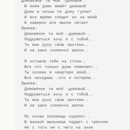
ДОМОВЁНОК ТЫ МОЙ -ДОМОВОЙ

 В моём доме живёт домовой

 Днем и ночью по дому гуляет

 И все время следит он за мной

 И наверно все мысли читает

Припев:

 Домовёнок ты мой -домовой..

 Подружиться хочу я с тобой..

 Ты мне руку свою протяни..

 И на ушко словечко шепни..

 Я оставлю тебе на столе..

 Все что только душа пожелает..

 Ты хозяин в квартире моей..

 Всё находишь .что я потеряю..

Припев:

 Домовёнок ты мой -домовой..

 Подружиться хочу я с тобой..

 Ты мне руку свою протяни..

 И на ушко словечко шепни

 По ночам половицы скрипят..

 В ванной мыльница падает с треском

 Ни с того ни с чего на окне
