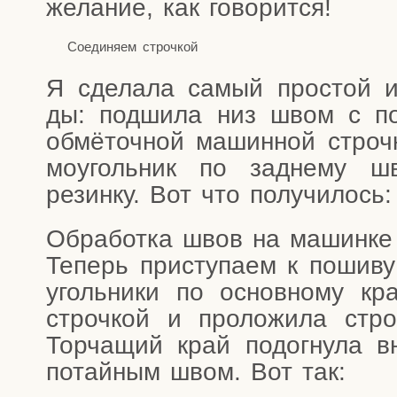
жела­ние, как говорится!
Соеди­ня­ем строчкой
Я сде­ла­ла самый про­стой 
ды: под­ши­ла низ швом с под
обмё­точ­ной машин­ной строч­к
мо­уголь­ник по зад­не­му ш
резин­ку. Вот что получилось:
Обра­бот­ка швов на машинке
Теперь при­сту­па­ем к поши­ву
уголь­ни­ки по основ­но­му к
строч­кой и про­ло­жи­ла стр
Тор­ча­щий край подо­гну­ла в
потай­ным швом. Вот так: