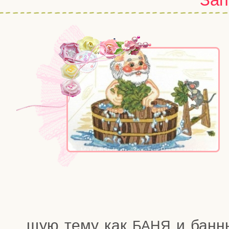
щую тему как
и бан­ны
БАНЯ