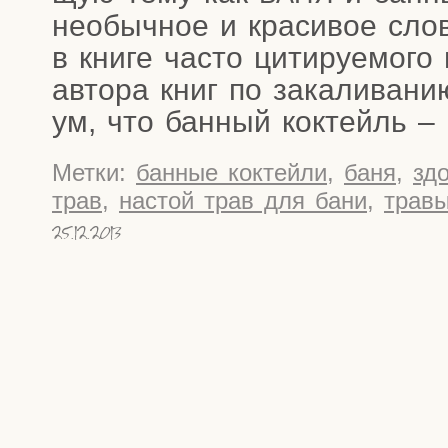
необыч­ное и кра­си­вое сло­во
в кни­ге часто цити­ру­е­мо­г
авто­ра книг по зака­ли­ва­н
ум, что бан­ный коктейль – 
Метки:
банные коктейли
,
баня
,
зд
трав
,
настой трав для бани
,
трав
25.12.2013