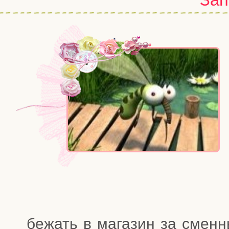
бежать в мага­зин за смен­н