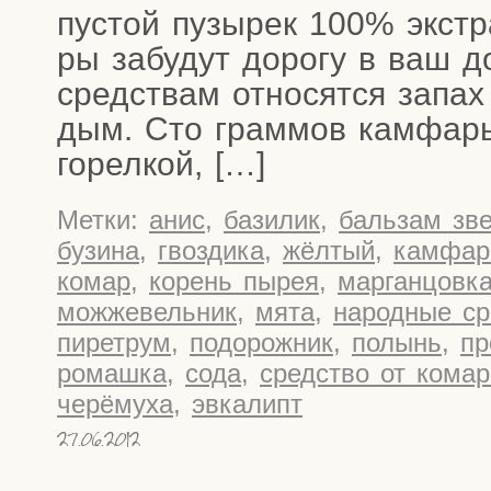
пустой пузы­рек 100% экс­тра
ры забу­дут доро­гу в ваш до
сред­ствам отно­сят­ся запах
дым. Сто грам­мов кам­фа­ры
горелкой, […]
Метки:
анис
,
базилик
,
бальзам зве
бузина
,
гвоздика
,
жёлтый
,
камфар
комар
,
корень пырея
,
марганцовк
можжевельник
,
мята
,
народные ср
пиретрум
,
подорожник
,
полынь
,
пр
ромашка
,
сода
,
средство от кома
черёмуха
,
эвкалипт
27.06.2012