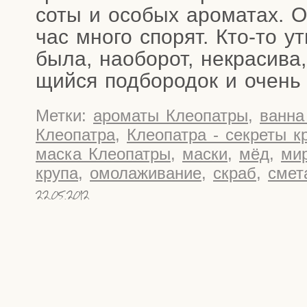
со­ты и осо­бых аро­ма­тах. О
час мно­го спо­рят. Кто-то ут
была, наобо­рот, некра­си­ва
щий­ся под­бо­ро­док и очень
Метки:
ароматы Клеопатры
,
ванна
Клеопатра
,
Клеопатра - секреты к
маска Клеопатры
,
маски
,
мёд
,
ми
крупа
,
омолаживание
,
скраб
,
смет
22.05.2012