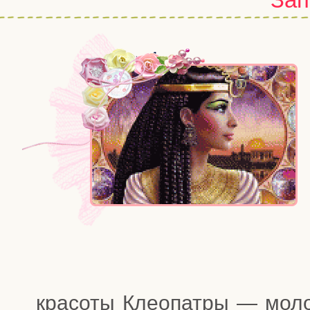
кра­со­ты Клео­пат­ры — моло