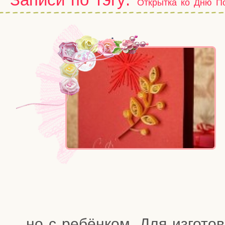
Открытка ко Дню П
но с ребён­ком. Для изго­тов­