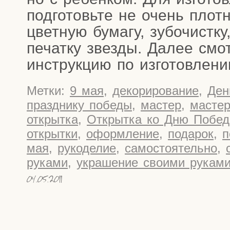
под­го­товь­те не очень плот­н
цвет­ную бума­гу, зубо­чист­к
пе­чат­ку звез­ды. Далее смот
инструк­цию по изго­тов­ле­н
Метки:
9 мая
,
декорирование
,
Ден
празднику победы
,
мастер
,
мастер
открытка
,
Открытка ко Дню Побед
открытки
,
оформление
,
подарок
,
п
мая
,
рукоделие
,
самостоятельно
,
руками
,
украшение своими рукам
04.05.2011