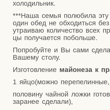
холодильник.
***Наша семья полю­би­ла эту 
один обед не обхо­дить­ся без
утра­и­ваю коли­че­ство всех про
цы полу­ча­ет­ся побольше.
Попро­буй­те и Вы сами сде­лат
Ваше­му столу.
Изго­тов­ле­ние
май­о­не­за к пр
1 яйцо(можно пере­пе­лин­ные,
поло­ви­ну чай­ной лож­ки гото­
зара­нее сделали),