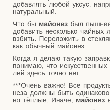
добав­лять любой уксус, напр
натуральный.
Что бы
май­о­нез
был пыш­нее
доба­вить несколь­ко чай­ных 
взбить. Пере­ло­жить в стек­ля
как обыч­ный майонез.
Когда я делаю такую заправ­ку
пони­маю, что искус­ствен­ных к
лей здесь точ­но нет.
***Очень важ­но! Все про­дук­ты
не­за долж­ны быть оди­на­ко­во
но тёп­лые. Ина­че,
май­о­нез
в