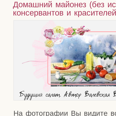
Домашний майонез (без ис
консервантов и красителей
Буду­щий салат. Автор Валев­ская
На фото­гра­фии Вы види­те вс