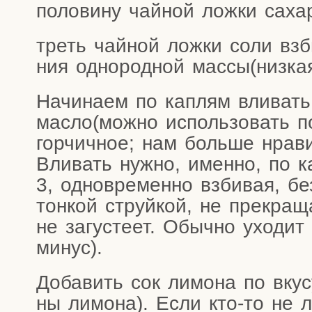
поло­ви­ну чай­ной лож­ки саха­
треть чай­ной лож­ки соли взб
ния одно­род­ной массы(низка
Начи­на­ем по кап­лям вли­вать 
масло(можно исполь­зо­вать под
гор­чич­ное; нам боль­ше нра­ви
Вли­вать нуж­но, имен­но, по к
3, одно­вре­мен­но взби­вая, б
тон­кой струй­кой, не пре­кра­щ
не загу­сте­ет. Обыч­но ухо­д
минус).
Доба­вить сок лимо­на по вкус
ны лимо­на). Если кто-то не 