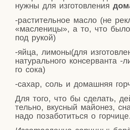
нуж­ны для изго­тов­ле­ния
дома
-рас­ти­тель­ное мас­ло (не рек
«мас­ле­ни­цы», а то, что был
под рукой)
-яйца, лимоны(для изго­тов­ле­
нату­раль­но­го кон­сер­ван­та ‑
го сока)
-сахар, соль и домаш­няя гор­
Для того, что бы сде­лать, дей
тель­но, вкус­ный май­о­нез, сна
надо поза­бо­тить­ся о горчице