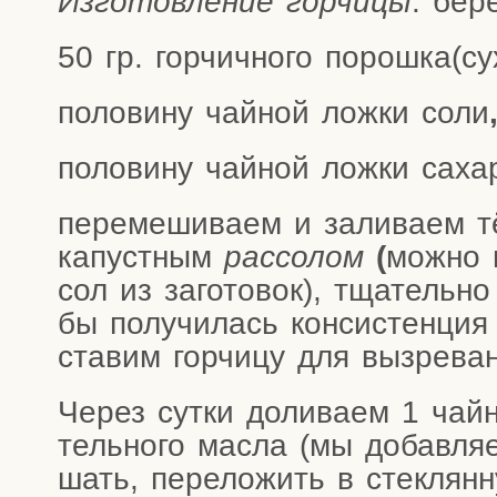
Изго­тов­ле­ние гор­чи­цы
: бер
50 гр. гор­чич­но­го порошка(с
поло­ви­ну чай­ной лож­ки соли
поло­ви­ну чай­ной лож­ки саха­
пере­ме­ши­ва­ем и зали­ва­ем 
капуст­ным
рас­со­лом
(
мож­но 
сол из заго­то­вок), тща­тель­н
бы полу­чи­лась кон­си­стен­ция
ста­вим гор­чи­цу для вызре­ва
Через сут­ки доли­ва­ем 1 чай­
тель­но­го мас­ла (мы добав­ля­
шать, пере­ло­жить в стек­лян­