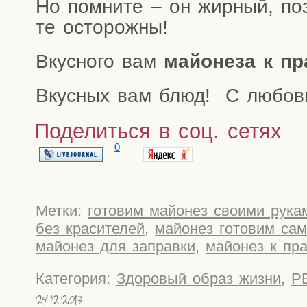
Но помни­те – он жир­ный, поэ
те осторожны!
Вкус­но­го вам
май­о­не­за к пр
Вкус­ных вам блюд! С любо­
Поделиться в соц. сетях
0
Метки:
готовим майонез своими рука
без красителей
,
майонез готовим са
майонез для заправки
,
майонез к пр
Категория:
Здоровый образ жизни
,
Р
24.12.2013