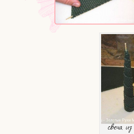
све­ча из