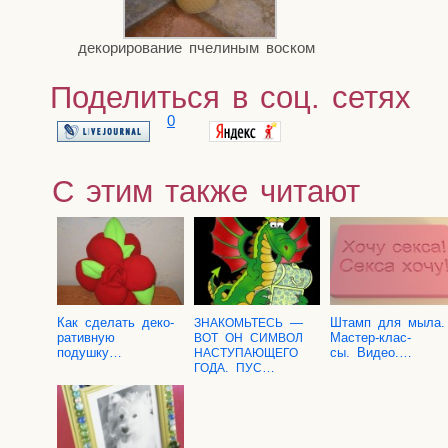
деко­ри­ро­ва­ние пче­ли­ным воском
Поделиться в соц. сетях
0
С этим также читают
Как сде­лать деко­
—
Штамп для мыла.
ЗНАКОМЬТЕСЬ
ра­тив­ную
Мастер-клас­
ВОТ
ОН
СИМВОЛ
подушку…
сы. Видео.…
НАСТУПАЮЩЕГО
.
…
ГОДА
ПУС