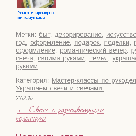
Рам­ка с мра­мор­ны­
ми камушками…
Метки:
быт
,
декорирование
,
искусств
год
,
оформление
,
подарок
,
поделки
,
оформление
,
романтический вечер
,
р
свечи
,
своими руками
,
семья
,
украша
руками
Категория:
Мастер-классы по рукоде
Украшаем свечи и свечами.
.
27.01.2011
←
Свечи с разноцветными
колоннами