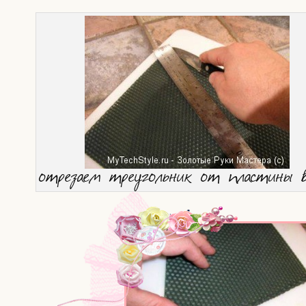
отре­за­ем тре­уголь­ник от пла­сти­ны 