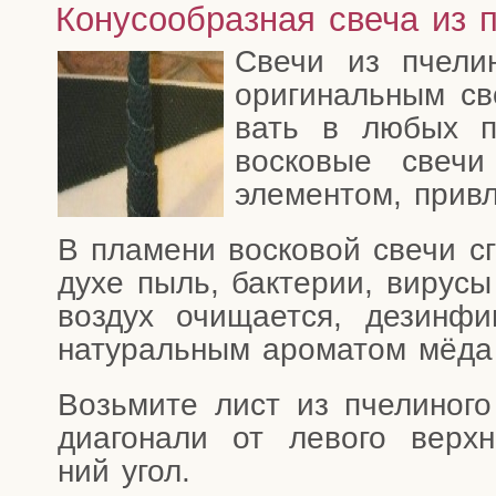
Конусообразная свеча из 
Све­чи из пче­ли­н
ори­ги­наль­ным с
вать в любых пом
вос­ко­вые све­чи
эле­мен­том, при­в
В пла­ме­ни вос­ко­вой све­чи сг
ду­хе пыль, бак­те­рии, виру­сы
воз­дух очи­ща­ет­ся, дез­ин­фи
нату­раль­ным аро­ма­том мёда
Возь­ми­те лист из пче­ли­но­г
диа­го­на­ли от лево­го верх
ний угол.