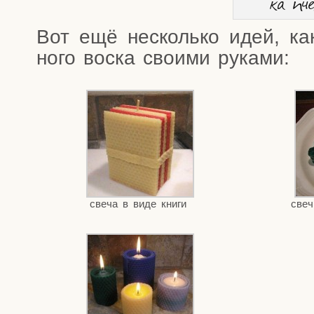
ка пч
Вот ещё несколь­ко идей, как
но­го вос­ка сво­и­ми руками:
све­ча в виде книги
све­