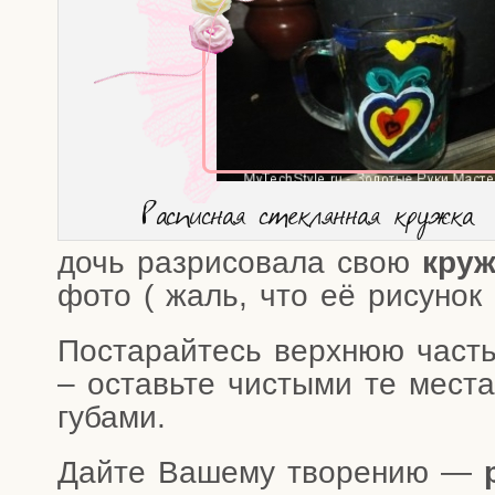
Рас­пис­ная стек­лян­ная кружка
дочь раз­ри­со­ва­ла свою
круж
фото ( жаль, что её рису­нок
Поста­рай­тесь верх­нюю часть
– оставь­те чисты­ми те места,
губами.
Дай­те Ваше­му тво­ре­нию —