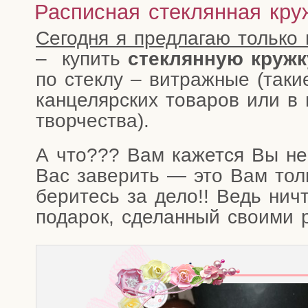
Расписная стеклянная кру
Сего­дня я пред­ла­гаю толь­ко
– купить
стек­лян­ную круж­
по стек­лу – вит­раж­ные (такие
кан­це­ляр­ских това­ров или в 
творчества).
А что??? Вам кажет­ся Вы не 
Вас заве­рить — это Вам толь­
бери­тесь за дело!! Ведь ничт
пода­рок, сде­лан­ный сво­и­ми 