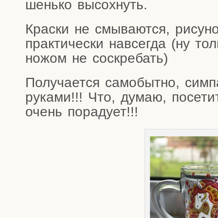
шень­ко высохнуть.
Крас­ки не смы­ва­ют­ся, рису­н
прак­ти­че­ски навсе­гда (ну тол
ножом не соскребать)
Полу­ча­ет­ся само­быт­но, сим­п
рука­ми!!! Что, думаю, посе­ти
очень порадует!!!