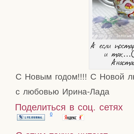
А если поста­
и так…(
Анаста
С Новым годом!!!! С Новой л
с любо­вью Ирина-Лада
Поделиться в соц. сетях
0