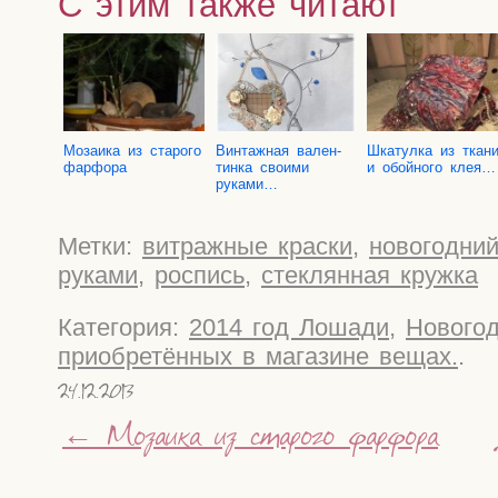
С этим также читают
Моза­и­ка из ста­ро­го
Вин­таж­ная вален­
Шка­тул­ка из тка­н
фарфора
тин­ка сво­и­ми
и обой­но­го клея…
руками…
Метки:
витражные краски
,
новогодни
руками
,
роспись
,
стеклянная кружка
Категория:
2014 год Лошади
,
Новогод
приобретённых в магазине вещах.
.
24.12.2013
←
Мозаика из старого фарфора