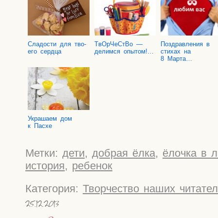
Сла­до­сти для тво­
TвOр­Че­СтВо —
Поздрав­ле­ния в
е­го сердца
делим­ся опытом!…
сти­хах на
8 Марта…
Укра­ша­ем дом
к Пасхе
Метки:
дети
,
добрая ёлка
,
ёлочка в л
история
,
ребенок
Категория:
Творчество наших читате
25.12.2013