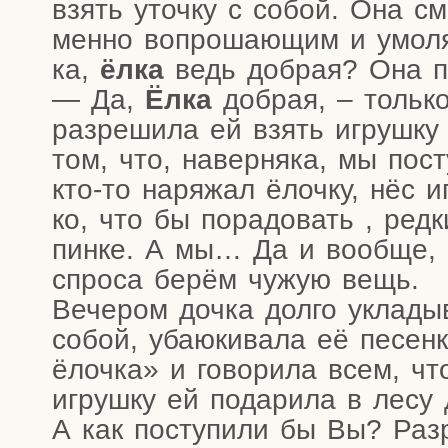
взять уточ­ку с собой. Она см
мен­но вопро­ша­ю­щим и умо­л
ка,
ёлка
ведь доб­рая? Она п
— Да,
Ёлка
доб­рая, – толь­ко
раз­ре­ши­ла ей взять игруш­к
том, что, навер­ня­ка, мы пост
кто-то наря­жал ёлоч­ку, нёс 
ко, что бы пора­до­вать , ред­
пин­ке. А мы… Да и вооб­ще, п
спро­са берём чужую вещь.
Вече­ром доч­ка дол­го укла­ды
собой, уба­ю­ки­ва­ла её песен
ёлоч­ка» и гово­ри­ла всем, ч
игруш­ку ей пода­ри­ла в лесу 
А как посту­пи­ли бы Вы? Раз­