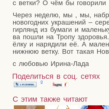
с вет­ки? О чём бы гово­ри­л
Через неде­лю, мы , мы, набр
ново­год­них укра­ше­ний – сере
гир­лянд из бума­ги и малень­к
ва пошли на Тро­пу здо­ро­вья
ёлку и наря­ди­ли её. А малень
ниж­нюю вет­ку. Вот такая Нов
с любо­вью Ирина-Лада
Поделиться в соц. сетях
0
С этим также читают