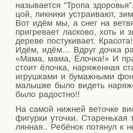
назы­ва­ет­ся “Тро­па здо­ро­вья
цой, пик­ни­ки устра­и­ва­ют, 
Вот идём мы, а снег на вет­вях
при­гре­ва­ет лас­ко­во, хоть и
дере­ве посту­ки­ва­ет. Кра­со­т
Идём, идём… Вдруг доч­ка радо
«Мама, мама, Ёлоч­ка!» И прав
сто­ит ёлоч­ка, наря­жен­ная ста
игруш­ка­ми и бумаж­ны­ми фон
малыш­ке было видеть наря­ж
было радостно!!
На самой ниж­ней веточ­ке вис
фигур­ки уточ­ки. Ста­рень­кая 
лян­ная.. Ребё­нок потя­нул к н