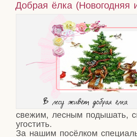
Добрая ёлка (Новогодняя 
В лесу живёт доб­рая ёлка
све­жим, лес­ным поды­шать, си
угостить.
За нашим посёл­ком спе­ци­аль­