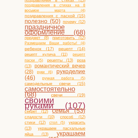
поздравления в стихах (13)
поздравления в стихах на 8
восьмое марта (4)
поздравления с пасхой (15)
полезно (50)
почему (12)
праздничное
оформление (68)
приготовить (12)
предмет (8)
Размещаем Ваши работы! (4)
ребенок (17)
рецепт (14)
рецепт кулича (11)
рецепт
рецепты (13)
роза
пасхи (5)
романтический вечер
(13)
рукоделие
(28)
руки (6)
(46)
ручная работа (5)
самодельные свечи (15)
самостоятельно
(68)
свечи (19)
своими
руками (107)
семья (53)
секрет (12)
сладости (10)
способ (12)
стихи (12)
украсить
стол (5)
(13)
украшаем пасхальные
украшаем
яйца (13)