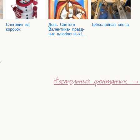
Сне­го­вик из
День Свя­то­го
Трёх­слой­ная свеча
коробок
Вален­ти­на- празд­
ник влюбленных!…
.
.
Настольный фонтанчик