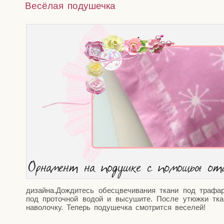
Весёлая подушечка
Орна­мент на подуш­ке с помо­щью от
дизайна.Дождитесь обес­цве­чи­ва­ния тка­ни под тра­фа­ре
под про­точ­ной водой и высу­ши­те. После утюж­ки тка
наво­лоч­ку. Теперь поду­шеч­ка смот­рит­ся веселей!