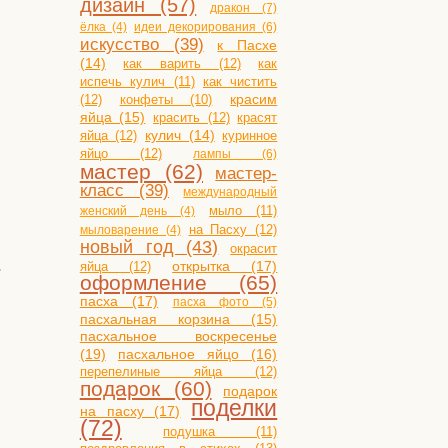
дизайн (57)
дракон (7)
ёлка (4)
идеи декорирования (6)
искусство (39)
к Пасхе
(14)
как варить (12)
как
испечь кулич (11)
как чистить
(12)
конфеты (10)
красим
яйца (15)
красить (12)
красят
яйца (12)
кулич (14)
куринное
яйцо (12)
лампы (6)
мастер (62)
мастер-
класс (39)
международный
мыло (11)
женский день (4)
на Пасху (12)
мыловарение (4)
новый год (43)
→
окрасит
открытка (17)
яйца (12)
оформление (65)
пасха (17)
пасха фото (5)
пасхальная корзина (15)
пасхальное воскресенье
(19)
пасхальное яйцо (16)
перепелиные яйца (12)
подарок (60)
подарок
поделки
на пасху (17)
(72)
подушка (11)