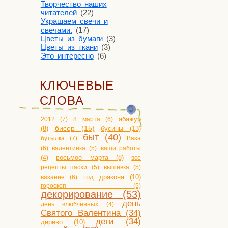
Творчество наших
читателей
(22)
Украшаем свечи и
свечами.
(17)
Цветы из бумаги
(3)
Цветы из ткани
(3)
Это интересно
(6)
КЛЮЧЕВЫЕ
СЛОВА
2012 (7)
8 марта (6)
абажур
бисер (15)
бусины (13)
(8)
быт (40)
бутылка (7)
Ваза
(6)
валентинка (5)
ваши работы
(4)
восьмое марта (8)
все
рецепты пасхи (5)
вышивка (5)
год дракона (10)
вязание (6)
гороскоп (5)
декорирование (53)
день
день влюблённых (4)
Святого Валентина (34)
дети (34)
дерево (10)