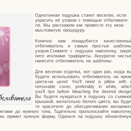
Одно­тон­ная подуш­ка ста­нет весе­лее, если
укра­сить её узо­ром с помо­щью отбе­ли­ва­те­
ля. Мы рас­ска­жем как про­ве­сти эту неза­
мыс­ло­ва­тую процедуру.
Конеч­но нам пона­до­бит­ся каче­ствен­ны
отбе­ли­ва­тель и самые про­стые шаб­ло­н
узоров.Снимите с подуш­ки наво­лоч­ку, закре
пи­те игол­ка­ми тра­фа­ре­ты. Акку­рат­но кисть
нане­си­те отбе­ли­ва­тель на шаблоны.
Для весе­лая отдел­ка, вот один раз, когда в
буде­те исполь­зо­вать отбе­ли­ва­тель на ярки
цве­та-на цели! You’ll need a pillow with 
removable cover, preferably in white, whic
you’ll dye before bleaching the desired design
беливателя
Вы буде­те нуж­дать­ся в подуш­ку со съем­но
крыш­кой, жела­тель­но бело­го цве­та, вы буде
те кра­си­те­ля до обес­цве­чи­ва­ния жела­е­мо­г
­та­ми до нуж­но­го тона. Тща­тель­но про­по­лос­кай­те наво­лоч­к
нь при­мет нуж­ную фор­му. Одень­те на подуш­ку обнов­лён­ну