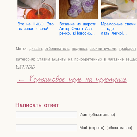
Это не
! Это
Вяза­ние из шер­сти.
Мра­мор­ные све­чи
ПИВО
гели­е­вая свеча!…
Автор:Ольга Аза­
— сде­
рен­ко, г.Новосиб…
лать легко!…
Метки:
дизайн
,
отбеливатель
,
подушка
,
своими руками
,
трафарет
Категория:
Ставим акценты на приобретённых в магазине вещах
16.12.2010
←
Ромашковое поле на полотенце
Написать ответ
Имя (обязательно)
Mail (скрыто) (обязательно)