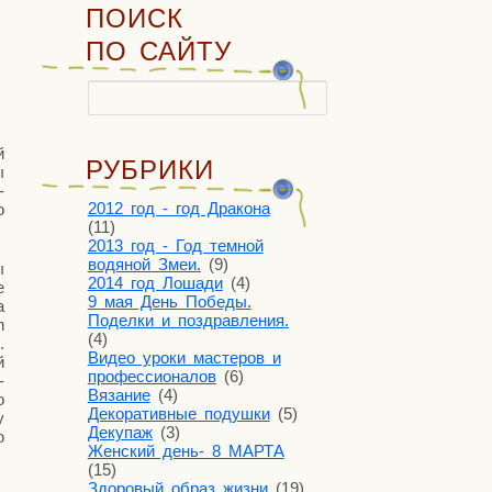
ПОИСК
ПО САЙТУ
Найти:
й
РУБРИКИ
ы
­
2012 год - год Дракона
ю
(11)
2013 год - Год темной
водяной Змеи.
(9)
ы
2014 год Лошади
(4)
е
9 мая День Победы.
a
Поделки и поздравления.
h
(4)
.
Видео уроки мастеров и
й
профессионалов
(6)
­
Вязание
(4)
о
Декоративные подушки
(5)
у
Декупаж
(3)
ю
Женский день- 8 МАРТА
(15)
Здоровый образ жизни
(19)