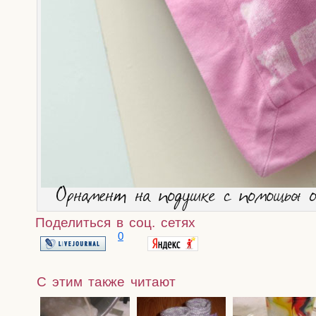
Орна­мент на подуш­ке с помо­щью 
Поделиться в соц. сетях
0
С этим также читают