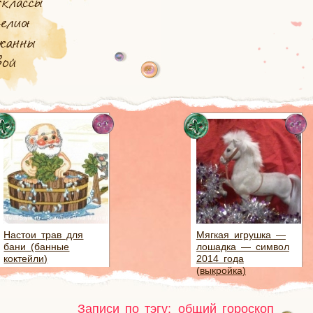
Настои трав для
Мягкая игрушка —
бани (банные
лошадка — символ
коктейли)
2014 года
(выкройка)
Записи по тэгу:
общий гороскоп