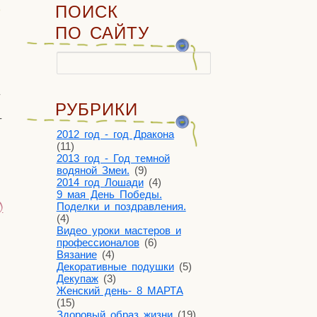
ПОИСК
ПО САЙТУ
Найти:
­
РУБРИКИ
­
2012 год - год Дракона
(11)
2013 год - Год темной
водяной Змеи.
(9)
2014 год Лошади
(4)
9 мая День Победы.
)
Поделки и поздравления.
(4)
Видео уроки мастеров и
профессионалов
(6)
Вязание
(4)
Декоративные подушки
(5)
Декупаж
(3)
Женский день- 8 МАРТА
(15)
Здоровый образ жизни
(19)