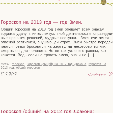
Гороскоп на 2013 год — год Змеи.
Общий горо­скоп на 2013 год змеи обе­ща­ет всем зна­кам
зоди­а­ка уда­чу в интел­лек­ту­аль­ной дея­тель­но­сти, спра­вед­ли
вые при­ня­тия реше­ний, муд­рые поступ­ки. Змея счи­та­ет­ся
опас­ной реп­ти­ли­ей, вну­ша­ю­щей страх. Змеи быст­ро пере­дви
га­ют­ся, рез­ко бро­са­ют­ся на жерт­ву, яд неко­то­рых из них
смер­те­лен для чело­ве­ка. Но не так уж они страш­ны, как
кажет­ся. Ведь если не тро­гать змею, она и не […]
Метки:
гороскоп
,
Гороскоп (общий) на 2012 год Дракона
,
гороскоп на
2013 год
,
общий гороскоп
15.12.2012
коментарии (0
Гороскоп (общий) на 2012 год Дракона: