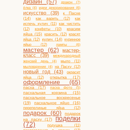
дизайн (57)
дракон (7)
ёлка (4)
идеи декорирования (6)
искусство (39)
к Пасхе
(14)
как варить (12)
как
испечь кулич (11)
как чистить
(12)
конфеты (10)
красим
яйца (15)
красить (12)
красят
яйца (12)
кулич (14)
куринное
яйцо (12)
лампы (6)
мастер (62)
мастер-
класс (39)
международный
мыло (11)
женский день (4)
на Пасху (12)
мыловарение (4)
новый год (43)
окрасит
открытка (17)
яйца (12)
оформление (65)
пасха (17)
пасха фото (5)
пасхальная корзина (15)
пасхальное воскресенье
(19)
пасхальное яйцо (16)
перепелиные яйца (12)
подарок (60)
подарок
поделки
на пасху (17)
(72)
подушка (11)