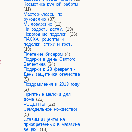
Косметика ручной работы
(11)
Мастер-классы по
­
рукоделию
(37)
Мыловарение
(11)
На радость детям.
(19)
Новогодние поделки!
(26)
ПАСХА: рецепты и
поделки, стихи и тосты
(19)
Плетение бисером
(4)
Подарки в день Святого
)
Валентина
(34)
Подарки к 23 февраля -
День защитника отечества
(5)
Поздравления к 2013 году
(2)
Приятные мелочи для
дома
(22)
РЕЦЕПТЫ
(22)
Самодельное Рождество!
(9)
Ставим акценты на
приобретённых в магазине
вещах.
(18)