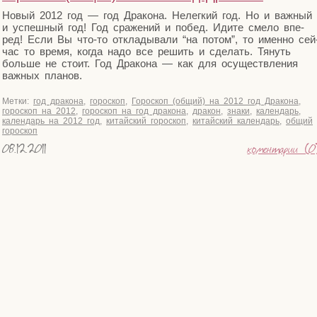
Новый 2012 год — год Дра­ко­на. Нелег­кий год. Но и важ­ный
и успеш­ный год! Год сра­же­ний и побед. Иди­те сме­ло впе­
ред! Если Вы что-то откла­ды­ва­ли “на потом”, то имен­но сей
час то вре­мя, когда надо все решить и сде­лать. Тянуть
боль­ше не сто­ит. Год Дра­ко­на — как для осу­ществ­ле­ния
важ­ных планов.
Метки:
год дракона
,
гороскоп
,
Гороскоп (общий) на 2012 год Дракона
,
гороскоп на 2012
,
гороскоп на год дракона
,
дракон
,
знаки
,
календарь
,
календарь на 2012 год
,
китайский гороскоп
,
китайский календарь
,
общий
гороскоп
08.12.2011
коментарии (0