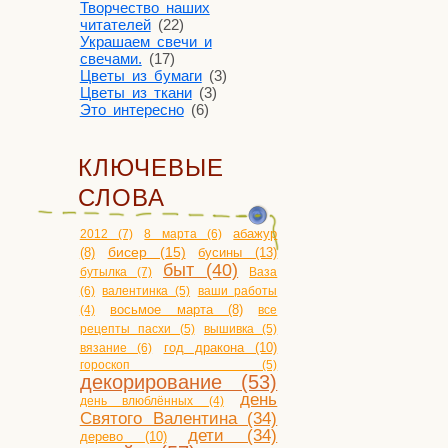
Творчество наших
читателей
(22)
Украшаем свечи и
свечами.
(17)
Цветы из бумаги
(3)
Цветы из ткани
(3)
Это интересно
(6)
КЛЮЧЕВЫЕ
СЛОВА
2012 (7)
8 марта (6)
абажур
бисер (15)
бусины (13)
(8)
быт (40)
бутылка (7)
Ваза
(6)
валентинка (5)
ваши работы
(4)
восьмое марта (8)
все
рецепты пасхи (5)
вышивка (5)
год дракона (10)
вязание (6)
гороскоп (5)
декорирование (53)
день
день влюблённых (4)
Святого Валентина (34)
дети (34)
дерево (10)