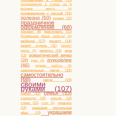
поздравления в стихах (13)
поздравления в стихах на 8
восьмое марта (4)
поздравления с пасхой (15)
полезно (50)
почему (12)
праздничное
оформление (68)
приготовить (12)
предмет (8)
Размещаем Ваши работы! (4)
ребенок (17)
рецепт (14)
рецепт кулича (11)
рецепт
рецепты (13)
роза
пасхи (5)
романтический вечер
(13)
рукоделие
(28)
руки (6)
(46)
ручная работа (5)
самодельные свечи (15)
самостоятельно
(68)
свечи (19)
своими
руками (107)
семья (53)
секрет (12)
сладости (10)
способ (12)
стихи (12)
украсить
стол (5)
(13)
украшаем пасхальные
украшаем
яйца (13)