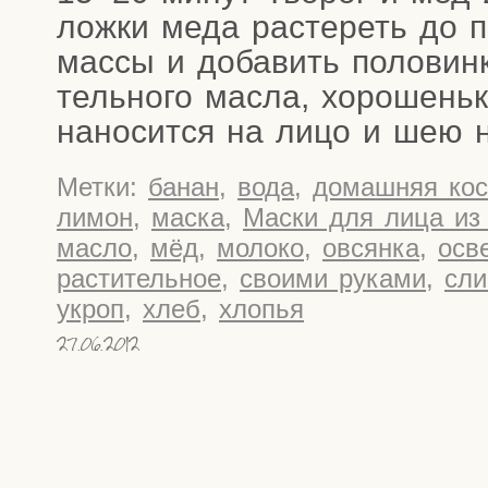
лож­ки меда рас­те­реть до п
мас­сы и доба­вить поло­вин­
тель­но­го мас­ла, хоро­шень­
нано­сит­ся на лицо и шею 
Метки:
банан
,
вода
,
домашняя кос
лимон
,
маска
,
Маски для лица из
масло
,
мёд
,
молоко
,
овсянка
,
осв
растительное
,
своими руками
,
сли
укроп
,
хлеб
,
хлопья
27.06.2012