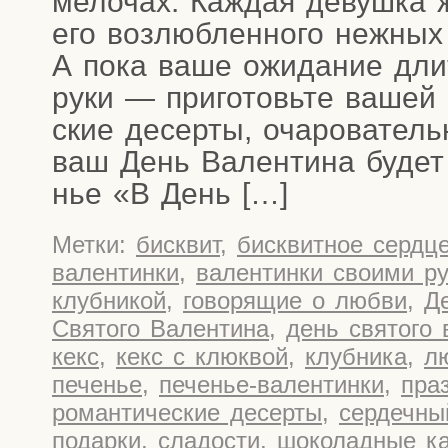
мело­чах. Каж­дая девуш­ка 
е­го воз­люб­лен­но­го неж­ных
А пока ваше ожи­да­ние длит
руки — при­го­товь­те вашей 
ские десер­ты, оча­ро­ва­тел
ваш День Вален­ти­на будет
нье «В День […]
Метки:
бисквит
,
бисквитное сердц
валентинки
,
валентинки своими р
клубникой
,
говорящие о любви
,
Д
Святого Валентина
,
день святого
кекс
,
кекс с клюквой
,
клубника
,
л
печенье
,
печенье-валентинки
,
пра
романтические десерты
,
сердечны
подарки
,
сладости
,
шоколадные ка