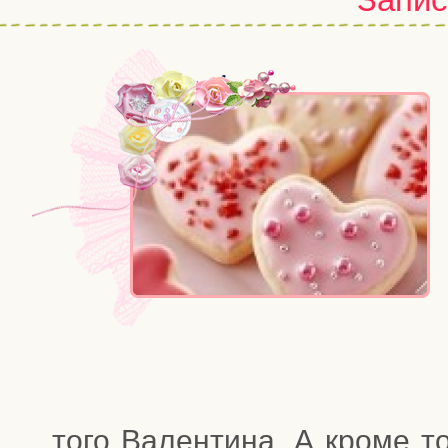
то­го Вален­ти­на. А кро­ме т