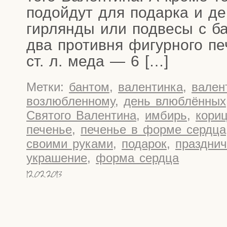
подой­дут для подар­ка и дек
гир­лян­ды или под­ве­сы с ба
два про­тив­ня фигур­но­го пе
ст. л. меда — 6 […]
Метки:
бантом
,
валентинка
,
вален
возлюбленному
,
день влюблённых
Святого Валентина
,
имбирь
,
кори
печенье
,
печенье в форме сердца
своими руками
,
подарок
,
празднич
украшение
,
форма сердца
12.02.2013