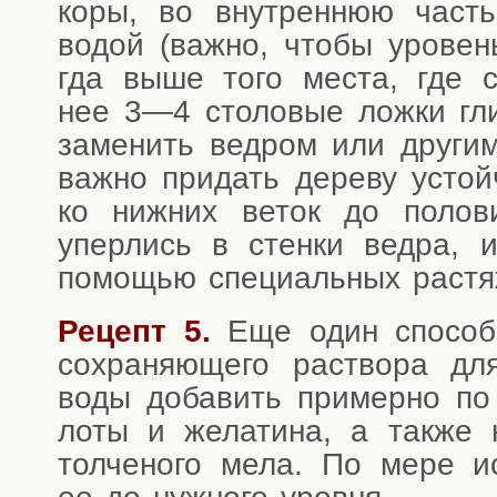
коры, во внут­рен­нюю част
водой (важ­но, что­бы уро­ве
гда выше того места, где ср
нее 3—4 сто­ло­вые лож­ки гли­
заме­нить вед­ром или дру­гим
важ­но при­дать дере­ву устой­
ко ниж­них веток до поло­в
упер­лись в стен­ки вед­ра,
помо­щью спе­ци­аль­ных растя
Рецепт 5.
Еще один спо­соб с
сохра­ня­ю­ще­го рас­тво­ра 
воды доба­вить при­мер­но по
лоты и жела­ти­на, а так­же 
тол­че­но­го мела. По мере и