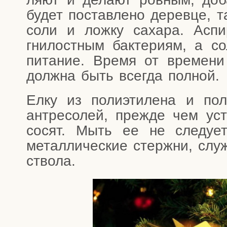
будет постав­ле­но дерев­це, та
соли и лож­ку саха­ра. Аспи­
гни­лост­ным бак­те­ри­ям, а с
пита­ние. Вре­мя от вре­ме­ни
долж­на быть все­гда полной.
Елку из поли­эти­ле­на и поли­
антре­со­лей, преж­де чем уста
со­сят. Мыть ее не сле­ду­е
метал­ли­че­ские стерж­ни, слу­
ствола.