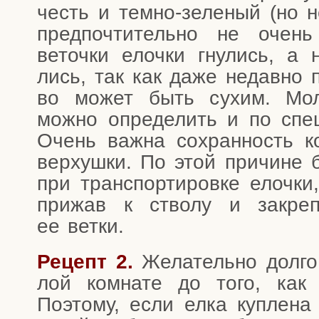
честь и тем­но-зеле­ный (но не
пред­по­чти­тель­но не очен
веточ­ки елоч­ки гну­лись, а
лись, так как даже недав­но п
во может быть сухим. Моло­
мож­но опре­де­лить и по спе­ц
Очень важ­на сохран­ность ко
вер­хуш­ки. По этой при­чине бу
при транс­пор­ти­ров­ке елоч­ки
при­жав к ство­лу и закре­п
ее ветки.
Рецепт 2.
Жела­тель­но дол­го
лой ком­на­те до того, как
Поэто­му, если елка куп­ле­на