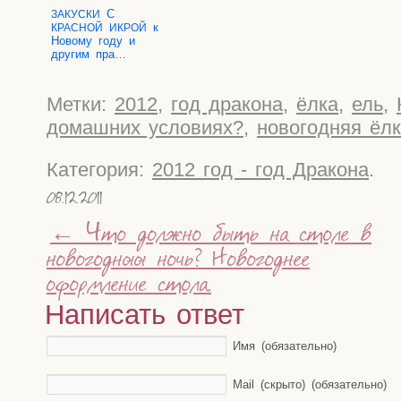
С
ЗАКУСКИ
к
КРАСНОЙ
ИКРОЙ
Ново­му году и
дру­гим пра…
Метки:
2012
,
год дракона
,
ёлка
,
ель
,
домашних условиях?
,
новогодняя ёл
Категория:
2012 год - год Дракона
.
08.12.2011
←
Что должно быть на столе в
новогоднюю ночь? Новогоднее
оформление стола.
Написать ответ
Имя (обязательно)
Mail (скрыто) (обязательно)