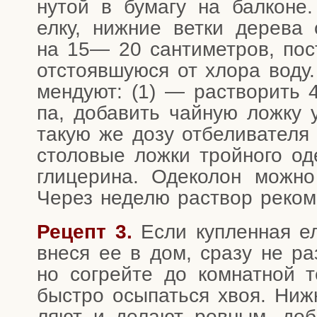
ну­той в бума­гу на бал­кон
елку, ниж­ние вет­ки дере­ва о
на 15— 20 сан­ти­мет­ров, по
отсто­яв­шу­ю­ся от хло­ра воду
мен­ду­ют: (1) — рас­тво­рить 
па, доба­вить чай­ную лож­ку
такую же дозу отбе­ли­ва­те­ля
сто­ло­вые лож­ки трой­но­го оде
гли­це­ри­на. Оде­ко­лон мож­н
Через неде­лю рас­твор реко­ме
Рецепт 3.
Если куп­лен­ная ел
вне­ся ее в дом, сра­зу не раз­
но согрей­те до ком­нат­ной те
быст­ро осы­пать­ся хвоя. Ниж
ля­ют и дела­ют ров­ным, доб