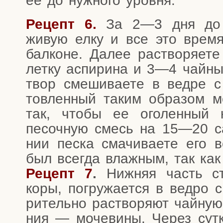
ее до нуж­но­го уровня.
Рецепт 6.
За 2—3 дня до пра
живую елку и все это вре­мя
бал­коне. Далее рас­тво­ря­е­
лет­ку аспи­ри­на и 3—4 чай­ны
твор сме­ши­ва­е­те в вед­ре 
тов­лен­ный таким обра­зом м
так, что­бы ее ого­лен­ный
песоч­ную смесь на 15—20 сан
нии пес­ка сма­чи­ва­е­те его 
был все­гда влаж­ным, так как
Рецепт 7
.
Ниж­няя часть ств
коры, погру­жа­ет­ся в вед­ро 
ри­тель­но рас­тво­ря­ют чай­ную
ния — моче­ви­ны. Через сут­