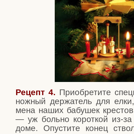
Рецепт 4.
При­об­ре­ти­те спе­
нож­ный дер­жа­тель для елки
ме­на наших бабу­шек кре­сто
— уж боль­но корот­кой из-з
доме. Опу­сти­те конец ство­