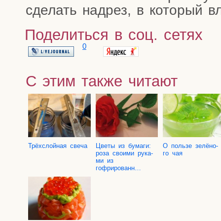
сде­лать над­рез, в кото­рый в
Поделиться в соц. сетях
0
С этим также читают
Трёх­слой­ная свеча
Цве­ты из бума­ги:
О поль­зе зелё­но­
роза сво­и­ми рука­
го чая
ми из
гофрированн…