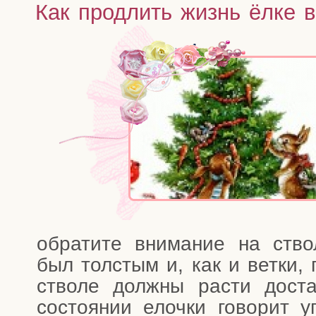
Как продлить жизнь ёлке 
обра­ти­те вни­ма­ние на ств
был тол­стым и, как и вет­ки, 
ство­ле долж­ны рас­ти дост
состо­я­нии елоч­ки гово­рит у