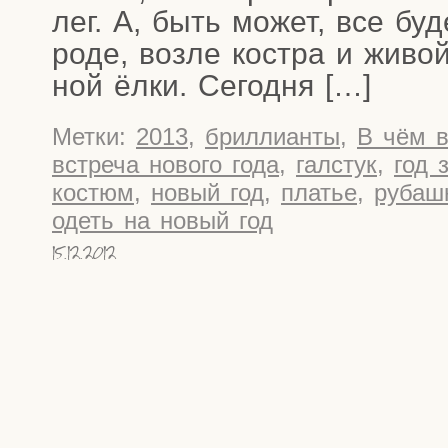
лег. А, быть может, все буде
ро­де, воз­ле кост­ра и живо
ной ёлки. Сегодня […]
Метки:
2013
,
бриллианты
,
В чём в
встреча нового года
,
галстук
,
год 
костюм
,
новый год
,
платье
,
рубаш
одеть на новый год
15.12.2012