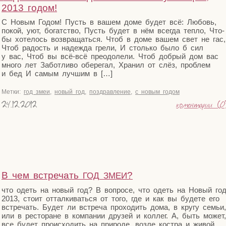
2013 годом!
С Новым Годом! Пусть в вашем доме будет всё: Любовь,
покой, уют, богат­ство, Пусть будет в нём все­гда теп­ло, Что­
бы xоте­лось воз­вра­щать­ся. Чтоб в доме вашем свет не гас,
Чтоб радость и надеж­да гре­ли, И столь­ко было б сил
у вас, Чтоб вы всё-всё пре­одо­ле­ли. Чтоб доб­рый дом вас
мно­го лет Забот­ли­во обе­ре­гал, Xра­нил от слёз, про­блем
и бед И самым луч­шим в […]
Метки:
год змеи
,
новый год
,
поздравление
,
с новым годом
24.12.2012
коментарии (0
В чем встречать
?
ГОД
ЗМЕИ
что одеть на новый год? В вопро­се, что одеть на Новый го
2013, сто­ит оттал­ки­вать­ся от того, где и как вы буде­те его
встре­чать. Будет ли встре­ча про­хо­дить дома, в кру­гу семьи,
или в ресто­ране в ком­па­нии дру­зей и кол­лег. А, быть может,
все будет про­ис­хо­дить на при­ро­де, воз­ле кост­ра и живой,