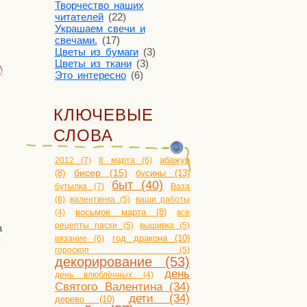
Творчество наших
читателей
(22)
Украшаем свечи и
свечами.
(17)
Цветы из бумаги
(3)
Цветы из ткани
(3)
)
Это интересно
(6)
КЛЮЧЕВЫЕ
СЛОВА
2012 (7)
8 марта (6)
абажур
бисер (15)
бусины (13)
(8)
быт (40)
бутылка (7)
Ваза
(6)
валентинка (5)
ваши работы
(4)
восьмое марта (8)
все
рецепты пасхи (5)
вышивка (5)
а
год дракона (10)
­
вязание (6)
гороскоп (5)
декорирование (53)
день
день влюблённых (4)
Святого Валентина (34)
дети (34)
дерево (10)