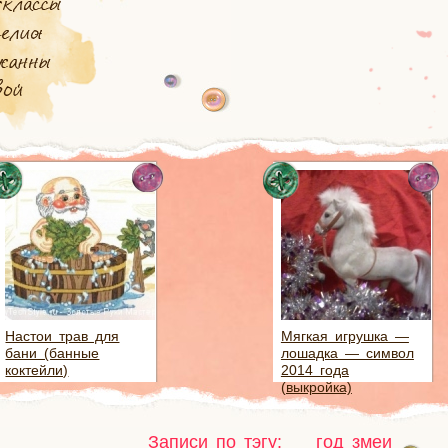
Настои трав для
Мягкая игрушка —
бани (банные
лошадка — символ
коктейли)
2014 года
(выкройка)
Записи по тэгу:
год змеи