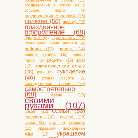
поздравления в стихах (13)
поздравления в стихах на 8
восьмое марта (4)
поздравления с пасхой (15)
полезно (50)
почему (12)
праздничное
оформление (68)
приготовить (12)
предмет (8)
Размещаем Ваши работы! (4)
ребенок (17)
рецепт (14)
рецепт кулича (11)
рецепт
рецепты (13)
роза
пасхи (5)
романтический вечер
(13)
рукоделие
(28)
руки (6)
(46)
ручная работа (5)
самодельные свечи (15)
самостоятельно
(68)
свечи (19)
своими
руками (107)
семья (53)
секрет (12)
сладости (10)
способ (12)
стихи (12)
украсить
стол (5)
(13)
украшаем пасхальные
украшаем
яйца (13)