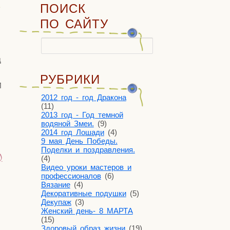
ПОИСК
ПО САЙТУ
Найти:
д
РУБРИКИ
И
2012 год - год Дракона
(11)
2013 год - Год темной
водяной Змеи.
(9)
2014 год Лошади
(4)
9 мая День Победы.
Поделки и поздравления.
)
(4)
Видео уроки мастеров и
профессионалов
(6)
Вязание
(4)
Декоративные подушки
(5)
Декупаж
(3)
Женский день- 8 МАРТА
(15)
Здоровый образ жизни
(19)