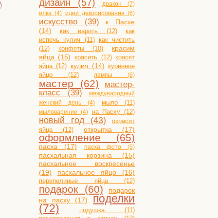
дизайн (57)
)
дракон (7)
ёлка (4)
идеи декорирования (6)
искусство (39)
к Пасхе
(14)
как варить (12)
как
испечь кулич (11)
как чистить
(12)
конфеты (10)
красим
яйца (15)
красить (12)
красят
яйца (12)
кулич (14)
куринное
яйцо (12)
лампы (6)
мастер (62)
мастер-
класс (39)
международный
мыло (11)
женский день (4)
на Пасху (12)
мыловарение (4)
новый год (43)
окрасит
открытка (17)
яйца (12)
оформление (65)
пасха (17)
пасха фото (5)
пасхальная корзина (15)
пасхальное воскресенье
(19)
пасхальное яйцо (16)
перепелиные яйца (12)
подарок (60)
подарок
поделки
на пасху (17)
(72)
подушка (11)