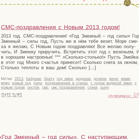
СМС-поздравления с Новым 2013 годом!
2013 год. СМС-поздрав­ле­ния! «Год Зме­и­ный – год силы» Го
Зме­и­ный – силы год, Пусть же в нём тебе везет. Море сме­
ха я желаю, С Новым годом поздрав­ляю! Все желаю полу­
чить, И Зме­ю­ку при­ру­чить. Встре­тить этот год с везе­ньем, 
в хоро­шем настро­е­ньи! *** «Сколь­­ко-столь­­ко!» Пусть Змей­ка
в этот год Мно­го сча­стья при­не­сет! Сколь­ко сне­га за окном,
Столь­ко теп­ло­ты в ваш дом! Сколько […]
Метки:
2013
,
бабушке
,
брату
,
год змеи
,
дедушке
,
дочери
,
жене
,
маме
,
мужу
,
новый год
,
папе
,
поздравления в стихах
,
с годом водяной змеи
,
с
новым годом
,
сестре
,
смс
,
смс поздравления
,
стихи
,
сыну
29.12.2012
коментарии (0
«
Год Змеиный – год силы». С наступающим,