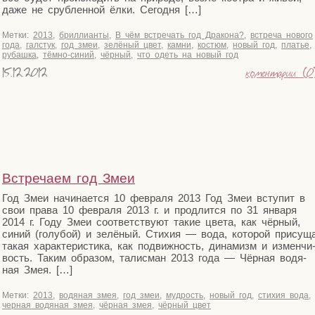
даже не сруб­лен­ной ёлки. Сегодня […]
Метки:
2013
,
бриллианты
,
В чём встречать год Дракона?
,
встреча нового
года
,
галстук
,
год змеи
,
зелёный цвет
,
камни
,
костюм
,
новый год
,
платье
,
рубашка
,
тёмно-синий
,
чёрный
,
что одеть на новый год
15.12.2012
коментарии (0
Встречаем год Змеи
Год Змеи начи­на­ет­ся 10 фев­ра­ля 2013 Год Змеи всту­пит в
свои пра­ва 10 фев­ра­ля 2013 г. и про­длит­ся по 31 янва­ря
2014 г. Году Змеи соот­вет­ству­ют такие цве­та, как чёр­ный,
синий (голу­бой) и зелё­ный. Сти­хия — вода, кото­рой при­су­щ
такая харак­те­ри­сти­ка, как подвиж­ность, дина­мизм и измен­чи
вость. Таким обра­зом, талис­ман 2013 года — Чёр­ная водя­
ная Змея. […]
Метки:
2013
,
водяная змея
,
год змеи
,
мудрость
,
новый год
,
стихия вода
,
черная водяная змея
,
чёрная змея
,
чёрный цвет