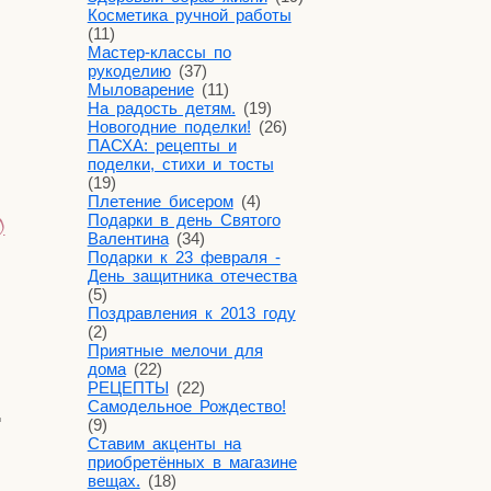
Косметика ручной работы
(11)
Мастер-классы по
рукоделию
(37)
Мыловарение
(11)
На радость детям.
(19)
Новогодние поделки!
(26)
ПАСХА: рецепты и
поделки, стихи и тосты
(19)
Плетение бисером
(4)
Подарки в день Святого
)
Валентина
(34)
Подарки к 23 февраля -
День защитника отечества
(5)
Поздравления к 2013 году
(2)
Приятные мелочи для
дома
(22)
РЕЦЕПТЫ
(22)
Самодельное Рождество!
д
(9)
Ставим акценты на
приобретённых в магазине
вещах.
(18)