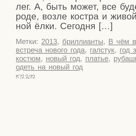
лег. А, быть может, все буде
ро­де, воз­ле кост­ра и живо
ной ёлки. Сегодня […]
Метки:
2013
,
бриллианты
,
В чём в
встреча нового года
,
галстук
,
год 
костюм
,
новый год
,
платье
,
рубаш
одеть на новый год
15.12.2012