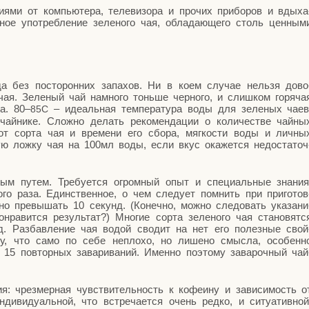
ни­я­ми от ком­пью­те­ра, теле­ви­зо­ра и про­чих при­бо­ров и вды­ха
­ное упо­треб­ле­ние зеле­но­го чая, обла­да­ю­ще­го столь цен­ны­м
да без посто­рон­них запа­хов. Ни в коем слу­чае нель­зя дово
чая. Зеле­ный чай намно­го тонь­ше чер­но­го, и слиш­ком горя­ча
ва. 80–
– иде­аль­ная тем­пе­ра­ту­ра воды для зеле­ных чаев
85С
чай­ни­ке. Слож­но делать реко­мен­да­ции о коли­че­стве чай­ны
т сор­та чая и вре­ме­ни его сбо­ра, мяг­ко­сти воды и лич­ны
ную лож­ку чая на 100мл воды, если вкус ока­жет­ся недо­ста­точ
­ным путем. Тре­бу­ет­ся огром­ный опыт и спе­ци­аль­ные зна­ния
о­го раза. Един­ствен­ное, о чем сле­ду­ет пом­нить при при­го­тов
­но пре­вы­шать 10 секунд. (Конеч­но, мож­но сле­до­вать ука­за­ни
ра­вит­ся резуль­тат?) Мно­гие сор­та зеле­но­го чая ста­но­вят­с
нд. Раз­бав­ле­ние чая водой сво­дит на нет его полез­ные свой
о­ту, что само по себе непло­хо, но лише­но смыс­ла, осо­бен­н
15 повтор­ных зава­ри­ва­ний. Имен­но поэто­му зава­роч­ный чай
ия: чрез­мер­ная чув­стви­тель­ность к кофе­и­ну и зави­си­мость о
и­ви­ду­аль­ной, что встре­ча­ет­ся очень ред­ко, и ситу­а­тив­ной