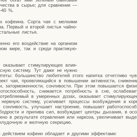
­че­ства в сырье; для срав­не­ния —
0–40 %.
кофе­и­на. Сор­та чая с мел­ки­ми
на. Пер­вый и вто­рой листья чай­но­
осталь­ные листья.
н­но его воз­дей­ствие на орга­низм
ном мире, так и сре­ди прак­ти­ку­ю­
ока­зы­ва­ет сти­му­ли­ру­ю­щее вли­я­
ос­ную систе­му. Тут даже не нуж­но
те­ты: боль­шин­ство люби­те­лей это­го напит­ка отчет­ли­во чув
ект чая, про­яв­ля­ю­щий­ся в повы­ше­нии актив­но­сти, сни­же­ни
и, затор­мо­жен­но­сти, сон­ли­во­сти. При этом повы­ша­ет­ся физи
то­спо­соб­ность, сни­жа­ет­ся потреб­ность в сне, осла­бе­ва­е
треб­ля­е­мый в уме­рен­ных дозах, ока­зы­ва­ет сти­му­ли­ру­ю­ще
нерв­ную систе­му, уси­ли­ва­ет про­цес­сы воз­буж­де­ния в кор
ет сон­ли­вость, улуч­ша­ет настро­е­ние, повы­ша­ет рабо­то­спо­соб
од­ро­сти и при­ли­ва сил, воз­буж­да­ет цен­тры дыха­ния, в осо
­но в резуль­та­те отрав­ле­ния или нар­ко­за, уве­ли­чи­ва­ет выде
желу­доч­ную и желч­ную секрецию.
м дей­стви­ем кофе­ин обла­да­ет и дру­ги­ми эффектами: