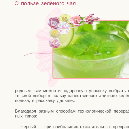
О пользе зелёного чая
род­ным, там мож­но и пода­роч­ную упа­ков­ку выбра
те свой выбор в поль­зу каче­ствен­но­го элит­но­го зел
поль­за, я рас­ска­жу дальше…
Бла­го­да­ря раз­ным спо­со­бам тех­но­ло­ги­че­ской пере­р
ных типов:
— чер­ный — при наи­боль­ших окис­ли­тель­ных превра