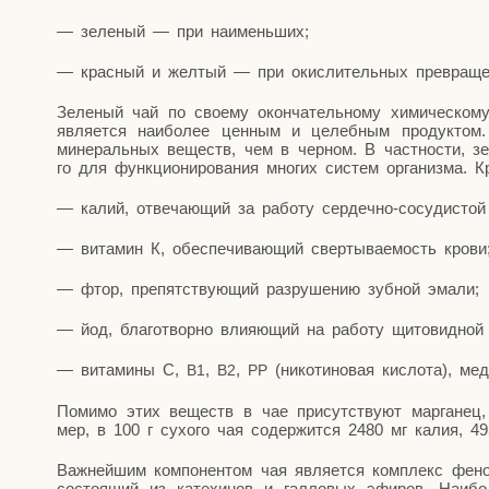
— зеле­ный — при наименьших;
— крас­ный и жел­тый — при окис­ли­тель­ных пре­вра­ще­
Зеле­ный чай по сво­е­му окон­ча­тель­но­му хими­че­ско­му 
явля­ет­ся наи­бо­лее цен­ным и целеб­ным про­дук­том.
мине­раль­ных веществ, чем в чер­ном. В част­но­сти, зел
го для функ­ци­о­ни­ро­ва­ния мно­гих систем орга­низ­ма.
— калий, отве­ча­ю­щий за рабо­ту сер­деч­но-сосу­ди­сто
— вита­мин К, обес­пе­чи­ва­ю­щий свер­ты­ва­е­мость крови
— фтор, пре­пят­ству­ю­щий раз­ру­ше­нию зуб­ной эмали;
— йод, бла­го­твор­но вли­я­ю­щий на рабо­ту щито­вид­но
— вита­ми­ны С,
,
,
(нико­ти­но­вая кис­ло­та), м
В1
В2
РР
Поми­мо этих веществ в чае при­сут­ству­ют мар­га­нец,
мер, в 100 г сухо­го чая содер­жит­ся 2480 мг калия, 4
Важ­ней­шим ком­по­нен­том чая явля­ет­ся ком­плекс фено
состо­я­щий из кате­хи­нов и гал­ло­вых эфи­ров. Наи­б