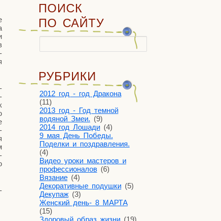
ПОИСК
е
ПО САЙТУ
а
и
Найти:
в
­
я
РУБРИКИ
-
2012 год - год Дракона
­
(11)
к
2013 год - Год темной
ю
водяной Змеи.
(9)
е
2014 год Лошади
(4)
­
9 мая День Победы.
я
Поделки и поздравления.
м
(4)
­
Видео уроки мастеров и
о
профессионалов
(6)
Вязание
(4)
Декоративные подушки
(5)
­
Декупаж
(3)
Женский день- 8 МАРТА
(15)
Здоровый образ жизни
(19)