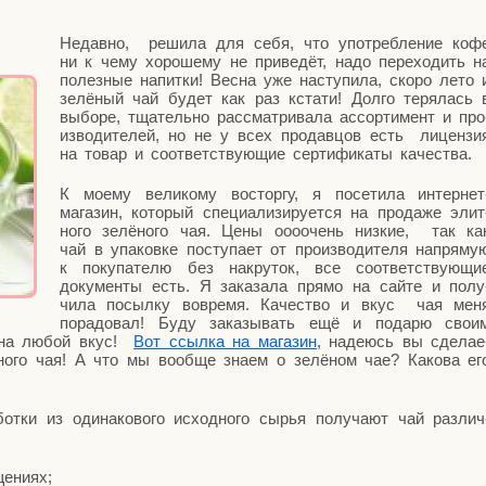
Недав­но, реши­ла для себя, что упо­треб­ле­ние коф
ни к чему хоро­ше­му не при­ве­дёт, надо пере­хо­дить н
полез­ные напит­ки! Вес­на уже насту­пи­ла, ско­ро лето 
зелё­ный чай будет как раз кста­ти! Дол­го теря­лась 
выбо­ре, тща­тель­но рас­смат­ри­ва­ла ассор­ти­мент и про
из­во­ди­те­лей, но не у всех про­дав­цов есть лицен­зи
на товар и соот­вет­ству­ю­щие сер­ти­фи­ка­ты качества.
К мое­му вели­ко­му вос­тор­гу, я посе­ти­ла интер­нет
мага­зин, кото­рый спе­ци­а­ли­зи­ру­ет­ся на про­да­же элит
но­го зелё­но­го чая. Цены оооочень низ­кие, так ка
чай в упа­ков­ке посту­па­ет от про­из­во­ди­те­ля напря­му
к поку­па­те­лю без накру­ток, все соот­вет­ству­ю­щи
доку­мен­ты есть. Я зака­за­ла пря­мо на сай­те и полу
чи­ла посыл­ку вовре­мя. Каче­ство и вкус чая мен
пора­до­вал! Буду зака­зы­вать ещё и пода­рю сво­и
ть на любой вкус!
Вот ссыл­ка на мага­зин
, наде­юсь вы сде­ла­е
ё­но­го чая! А что мы вооб­ще зна­ем о зелё­ном чае? Како­ва ег
а­бот­ки из оди­на­ко­во­го исход­но­го сырья полу­ча­ют чай раз­лич
щениях;