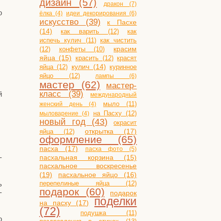
дизайн (57)
дракон (7)
о
ёлка (4)
идеи декорирования (6)
искусство (39)
к Пасхе
(14)
как варить (12)
как
испечь кулич (11)
как чистить
(12)
конфеты (10)
красим
яйца (15)
красить (12)
красят
яйца (12)
кулич (14)
куринное
яйцо (12)
лампы (6)
мастер (62)
мастер-
класс (39)
й
международный
мыло (11)
женский день (4)
на Пасху (12)
мыловарение (4)
новый год (43)
окрасит
открытка (17)
яйца (12)
оформление (65)
пасха (17)
пасха фото (5)
­
пасхальная корзина (15)
пасхальное воскресенье
(19)
пасхальное яйцо (16)
ь
перепелиные яйца (12)
подарок (60)
­
подарок
поделки
на пасху (17)
(72)
подушка (11)
о