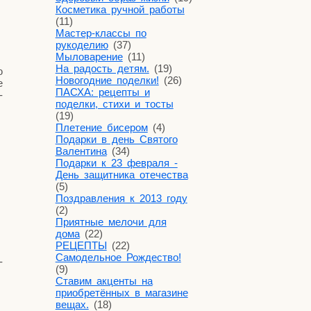
Косметика ручной работы
(11)
Мастер-классы по
рукоделию
(37)
Мыловарение
(11)
На радость детям.
(19)
ю
Новогодние поделки!
(26)
е
ПАСХА: рецепты и
­
поделки, стихи и тосты
(19)
Плетение бисером
(4)
Подарки в день Святого
Валентина
(34)
Подарки к 23 февраля -
День защитника отечества
(5)
Поздравления к 2013 году
(2)
Приятные мелочи для
дома
(22)
РЕЦЕПТЫ
(22)
Самодельное Рождество!
­
(9)
Ставим акценты на
приобретённых в магазине
вещах.
(18)