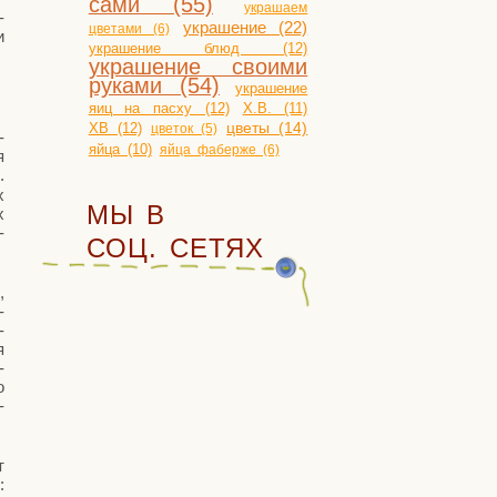
сами (55)
украшаем
­
украшение (22)
цветами (6)
и
украшение блюд (12)
украшение своими
руками (54)
украшение
яиц на пасху (12)
Х.В. (11)
ХВ (12)
цветы (14)
цветок (5)
­
яйца (10)
яйца фаберже (6)
я
.
х
МЫ В
х
­
СОЦ. СЕТЯХ
,
­
­
я
­
о
­
т
: