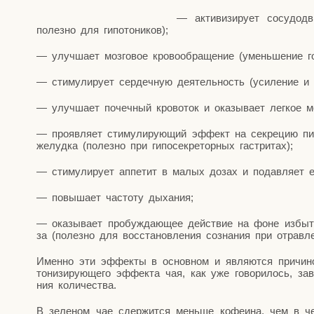
— акти­ви­зи­ру­ет сосу­до­д
полез­но для гипотоников);
— улуч­ша­ет моз­го­вое кро­во­об­ра­ще­ние (умень­ше­ние 
— сти­му­ли­ру­ет сер­деч­ную дея­тель­ность (уси­ле­ние 
— улуч­ша­ет почеч­ный кро­во­ток и ока­зы­ва­ет лег­кое м
— про­яв­ля­ет сти­му­ли­ру­ю­щий эффект на сек­ре­цию пи
желуд­ка (полез­но при гипо­сек­ре­тор­ных гастритах);
— сти­му­ли­ру­ет аппе­тит в малых дозах и подав­ля­ет
— повы­ша­ет часто­ту дыхания;
— ока­зы­ва­ет про­буж­да­ю­щее дей­ствие на фоне избы­т
за (полез­но для вос­ста­нов­ле­ния созна­ния при отрав­л
Имен­но эти эффек­ты в основ­ном и явля­ют­ся при­чи­ной
тони­зи­ру­ю­ще­го эффек­та чая, как уже гово­ри­лось, зав
ния количества.
В зеле­ном чае сдер­жит­ся мень­ше кофе­и­на, чем в 