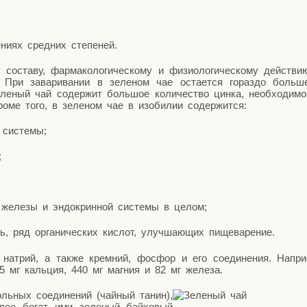
ни­ях сред­них степеней.
соста­ву, фар­ма­ко­ло­ги­че­ско­му и физио­ло­ги­че­ско­му дей­стви
 При зава­ри­ва­нии в зеле­ном чае оста­ет­ся гораз­до боль­ш
е­ный чай содер­жит боль­шое коли­че­ство цин­ка, необ­хо­ди­мо
 Кро­ме того, в зеле­ном чае в изоби­лии содержится:
й системы;
;
й желе­зы и эндо­крин­ной систе­мы в целом;
едь, ряд орга­ни­че­ских кис­лот, улуч­ша­ю­щих пищеварение.
 натрий, а так­же крем­ний, фос­фор и его соеди­не­ния. Напри
95 мг каль­ция, 440 мг маг­ния и 82 мг железа.
ль­ных соеди­не­ний (чай­ный танин),
о­лее богат ими зеле­ный бай­хо­вый