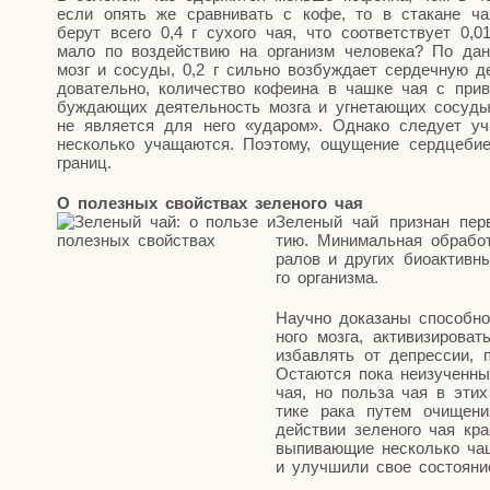
если опять же срав­ни­вать с кофе, то в ста­кане ча
берут все­го 0,4 г сухо­го чая, что соот­вет­ству­ет 0,
мало по воз­дей­ствию на орга­низм чело­ве­ка? По дан­ны
мозг и сосу­ды, 0,2 г силь­но воз­буж­да­ет сер­деч­ную 
до­ва­тель­но, коли­че­ство кофе­и­на в чаш­ке чая с при­
буж­да­ю­щих дея­тель­ность моз­га и угне­та­ю­щих сосу­д
не явля­ет­ся для него «уда­ром». Одна­ко сле­ду­ет учи
несколь­ко уча­ща­ют­ся. Поэто­му, ощу­ще­ние серд­це­б
границ.
О полезных свойствах зеленого чая
Зеле­ный чай при­знан пер­в
тию. Мини­маль­ная обра­бот­
ра­лов и дру­гих био­ак­тив­
го организма.
Науч­но дока­за­ны спо­соб­н
но­го моз­га, акти­ви­зи­ро­
избав­лять от депрес­сии, 
Оста­ют­ся пока неизу­чен­ны­м
чая, но поль­за чая в этих с
ти­ке рака путем очи­ще­ния 
дей­ствии зеле­но­го чая крас
выпи­ва­ю­щие несколь­ко ча
и улуч­ши­ли свое состояни