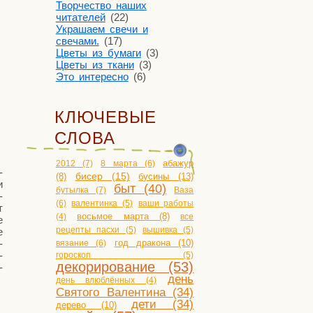
Творчество наших
читателей
(22)
Украшаем свечи и
свечами.
(17)
Цветы из бумаги
(3)
Цветы из ткани
(3)
Это интересно
(6)
КЛЮЧЕВЫЕ
СЛОВА
2012 (7)
8 марта (6)
абажур
­
бисер (15)
бусины (13)
(8)
и
быт (40)
бутылка (7)
Ваза
­
(6)
валентинка (5)
ваши работы
т
(4)
восьмое марта (8)
все
е
рецепты пасхи (5)
вышивка (5)
е
­
год дракона (10)
вязание (6)
­
гороскоп (5)
декорирование (53)
­
день
день влюблённых (4)
Святого Валентина (34)
дети (34)
дерево (10)