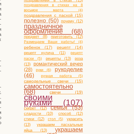
поздравления в стихах (13)
и
поздравления в стихах на 8
и
восьмое марта (4)
а
поздравления с пасхой (15)
­
полезно (50)
почему (12)
­
праздничное
и
оформление (68)
а
приготовить (12)
предмет (8)
х
Размещаем Ваши работы! (4)
ребенок (17)
рецепт (14)
рецепт кулича (11)
рецепт
рецепты (13)
роза
пасхи (5)
­
романтический вечер
(13)
­
рукоделие
(28)
руки (6)
­
(46)
ручная работа (5)
самодельные свечи (15)
самостоятельно
­
(68)
,
свечи (19)
своими
.
руками (107)
я
семья (53)
­
секрет (12)
м
сладости (10)
способ (12)
о
стихи (12)
украсить
стол (5)
о
(13)
украшаем пасхальные
украшаем
яйца (13)