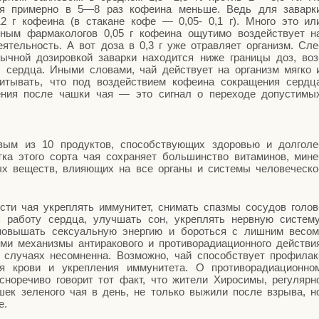
я при­мер­но в 5—8 раз кофе­и­на мень­ше. Ведь для завар­к
012 г кофе­и­на (в ста­кане кофе — 0,05- 0,1 г). Мно­го это ил
м фар­ма­ко­ло­гов 0,05 г кофе­и­на ощу­ти­мо воз­дей­ству­ет н
дея­тель­ность. А вот доза в 0,3 г уже отрав­ля­ет орга­низм. Сле
выч­ной дози­ров­кой завар­ки нахо­дит­ся ниже гра­ни­цы доз, воз
ы серд­ца. Ины­ми сло­ва­ми, чай дей­ству­ет на орга­низм мяг­ко 
­ты­вать, что под воз­дей­стви­ем кофе­и­на сокра­ще­ния серд­ц
и­е­ния после чаш­ки чая — это сиг­нал о пере­хо­де допу­сти­мы
ым из 10 про­дук­тов, спо­соб­ству­ю­щих здо­ро­вью и дол­го­ле
ка это­го сор­та чая сохра­ня­ет боль­шин­ство вита­ми­нов, мине
ных веществ, вли­я­ю­щих на все орга­ны и систе­мы чело­ве­че­ско
о­сти чая укреп­лять имму­ни­тет, сни­мать спаз­мы сосу­дов голов
вать рабо­ту серд­ца, улуч­шать сон, укреп­лять нерв­ную систе­му
повы­шать сек­су­аль­ную энер­гию и бороть­ся с лиш­ним весом
и меха­низ­мы анти­ра­ко­во­го и про­ти­во­ра­ди­а­ци­он­но­го дей­стви
лу­ча­ях несо­мнен­на. Воз­мож­но, чай спо­соб­ству­ет про­фи­лак
кро­ви и укреп­ле­ния имму­ни­те­та. О про­ти­во­ра­ди­а­ци­он­но
­но­ре­чи­во гово­рит тот факт, что жите­ли Хиро­си­мы, регу­ляр­н
шек зеле­но­го чая в день, не толь­ко выжи­ли после взры­ва, н
е.