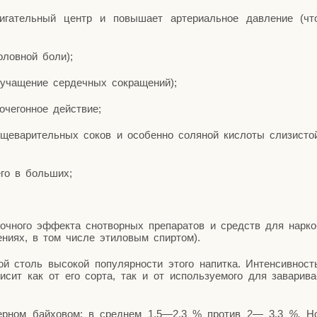
ви­га­тель­ный центр и повы­ша­ет арте­ри­аль­ное дав­ле­ние (чт
голов­ной боли);
и уча­ще­ние сер­деч­ных сокращений);
оче­гон­ное действие;
ще­ва­ри­тель­ных соков и осо­бен­но соля­ной кис­ло­ты сли­зи­сто
 его в больших;
оч­но­го эффек­та сно­твор­ных пре­па­ра­тов и средств для нар­ко
е­ни­ях, в том чис­ле эти­ло­вым спиртом).
 столь высо­кой попу­ляр­но­сти это­го напит­ка. Интен­сив­ност
и­сит как от его сор­та, так и от исполь­зу­е­мо­го для зава­ри­ва
чер­ном бай­хо­вом: в сред­нем 1,5—2,3 % про­тив 2— 3,3
%.
Н