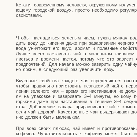
Кста­ти, совре­мен­но­му чело­ве­ку, окру­жен­но­му излу­че­
ю­ще­му город­ской воз­дух, про­сто необ­хо­ди­мо регу­ляр
свойствами.
Что­бы насла­дить­ся зеле­ным чаем, нуж­на мяг­кая во
дить воду до кипе­ния даже при зава­ри­ва­нии чер­но­го 
вода уни­что­жит его вкус, аро­мат и полез­ные свой­ст
Луч­ше все­го наста­и­вать чай в малень­ком гли­ня­ном 
листьев и вре­ме­ни настоя, пото­му что это зави­сит о
пред­по­чте­ний. Для нача­ла мож­но зава­рить одну чай­
но ярким, в сле­ду­ю­щий раз уве­ли­чить дозу.
Вку­со­вые свой­ства каж­до­го чая опре­де­ля­ют­ся опыт
что­бы пра­виль­но при­го­то­вить незна­ко­мый чай с пер­в
ле­нии зеле­но­го чая – вре­мя его наста­и­ва­ния не долж
ям на упа­ков­ке и зава­ри­вать 3–4 мину­ты, но кому пон
горь­ки­ми даже при наста­и­ва­нии в тече­ние 3–4 секу
ства. Добав­ле­ние саха­ра при­рав­ни­ва­ет чай к ком­п
если чай доро­гой. Каче­ствен­ные чаи выдер­жи­ва­ют до 
ник дол­жен быть маленьким.
При всех сво­их плю­сах, чай име­ет и про­ти­во­по­ка­за­н
кофе­и­на. Чув­стви­тель­ность к кофе­и­ну может быть инд