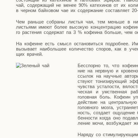
чай, содер­жа­щий не менее 90% кате­хи­нов от их коли
в чер­ном бай­хо­вом чае их содер­жа­ние состав­ля­ет 2
Чем рань­ше собра­ны листья чая, тем мень­ше в них 
листья­ми име­ют более высо­кую кон­цен­тра­цию кофе­и­
го рас­те­ния содер­жат па 3 % кофе­и­на боль­ше, чем 
На кофе­ине есть смысл оста­но­вить­ся подроб­нее. Име
вызы­ва­ет наи­боль­шее коли­че­ство спо­ров, как в уче­
щих врачей.
Бес­спор­но то, что кофе­ин 
ние на нерв­ную и кро­ве­н
ссы­лок на науч­ные авто­ри­
ству­ют тони­зи­ру­ю­щий эфф
чув­ства уста­ло­сти, вяло­ст
че­ская и умствен­ная рабо­
голов­ная боль. Кофе­ин упо­
дей­ствие на цен­траль­ную 
голов­но­го моз­га, устра­ня­
ность, созда­ет ощу­ще­ние б
бен­но­сти когда оно подав­ле
ле­ние мочи, воз­буж­да­ет 
Наря­ду со сти­му­ли­ру­ю­щи