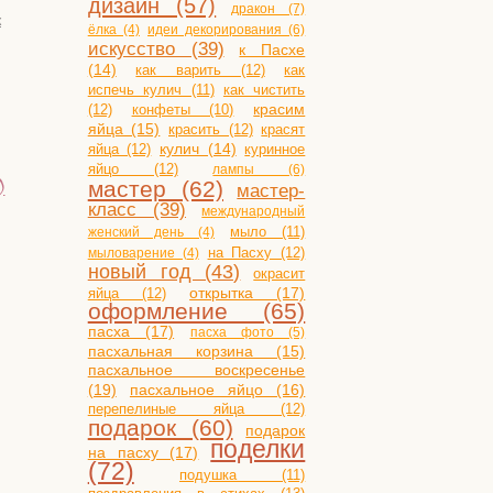
дизайн (57)
дракон (7)
к
ёлка (4)
идеи декорирования (6)
искусство (39)
к Пасхе
(14)
как варить (12)
как
испечь кулич (11)
как чистить
(12)
конфеты (10)
красим
яйца (15)
красить (12)
красят
яйца (12)
кулич (14)
куринное
яйцо (12)
лампы (6)
)
мастер (62)
мастер-
класс (39)
международный
мыло (11)
женский день (4)
на Пасху (12)
мыловарение (4)
новый год (43)
окрасит
открытка (17)
яйца (12)
оформление (65)
пасха (17)
пасха фото (5)
пасхальная корзина (15)
пасхальное воскресенье
(19)
пасхальное яйцо (16)
перепелиные яйца (12)
подарок (60)
подарок
поделки
на пасху (17)
(72)
подушка (11)