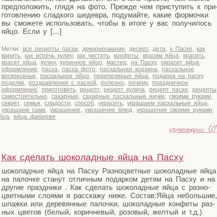
пред­по­ло­жить, гля­дя на фото. Преж­де чем при­сту­пить к при
го­тов­ле­нию слад­ко­го шедев­ра, поду­май­те, какие фор­моч­ки
вы смо­же­те исполь­зо­вать, что­бы в ито­ге у вас полу­чи­лось
яйцо. Если у […]
Метки:
все рецепты пасхи
,
декорирование
,
десерт
,
дети
,
к Пасхе
,
как
варить
,
как испечь кулич
,
как чистить
,
конфеты
,
красим яйца
,
красить
,
красят яйца
,
кулич
,
куринное яйцо
,
мастер
,
на Пасху
,
окрасит яйца
,
оформление
,
пасха
,
пасха фото
,
пасхальная корзина
,
пасхальное
воскресенье
,
пасхальное яйцо
,
перепелиные яйца
,
подарок на пасху
,
поделки
,
поздравления с пасхой
,
полезно
,
почему
,
праздничное
оформление
,
приготовить
,
рецепт
,
рецепт кулича
,
рецепт пасхи
,
рецепты
самостоятельно
,
сахарные
,
сахарные пасхальные яички
,
своими руками
,
секрет
,
семья
,
сладости
,
способ
,
украсить
,
украшаем пасхальные яйца
,
украшаем сами
,
украшение
,
украшение блюд
,
украшение своими руками
,
йца
,
яйца фаберже
коментарии (0
Как сделать шоколадные яйца на Пасху
шоко­лад­ные яйца на Пас­ху Раз­но­цвет­ные шоко­лад­ные яйца
на палоч­ке ста­нут отлич­ным подар­ком детям на Пас­ху и на
дру­гие празд­ни­ки . Как сде­лать шоко­лад­ные яйца с раз­но­
цвет­ны­ми сло­я­ми я рас­ска­жу ниже. Состав:Яйца неболь­шие,
шпаж­ки или дере­вян­ные палоч­ки, шоко­лад­ные кон­фе­ты раз­
ных цве­тов (белый, корич­не­вый, розо­вый, жел­тый и т.д.)