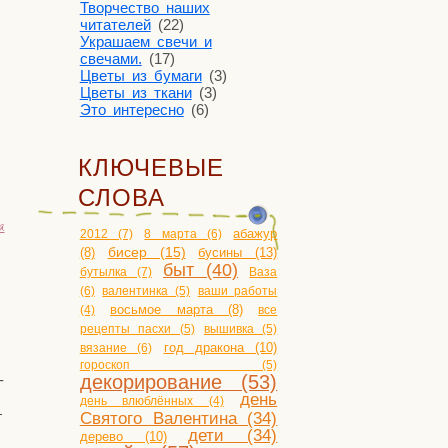
Творчество наших
читателей
(22)
Украшаем свечи и
свечами.
(17)
Цветы из бумаги
(3)
Цветы из ткани
(3)
Это интересно
(6)
КЛЮЧЕВЫЕ
СЛОВА
я
2012 (7)
8 марта (6)
абажур
бисер (15)
бусины (13)
(8)
быт (40)
бутылка (7)
Ваза
(6)
валентинка (5)
ваши работы
(4)
восьмое марта (8)
все
рецепты пасхи (5)
вышивка (5)
год дракона (10)
вязание (6)
гороскоп (5)
­
декорирование (53)
день
день влюблённых (4)
—
Святого Валентина (34)
дети (34)
дерево (10)