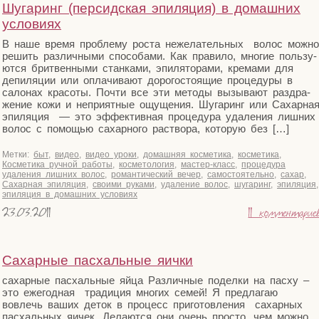
Шугаринг (персидская эпиляция) в домашних
условиях
В наше вре­мя про­бле­му роста неже­ла­тель­ных волос мож­но
решить раз­лич­ны­ми спо­со­ба­ми. Как пра­ви­ло, мно­гие поль­зу­
ют­ся брит­вен­ны­ми стан­ка­ми, эпи­ля­то­ра­ми, кре­ма­ми для
депи­ля­ции или опла­чи­ва­ют доро­го­сто­я­щие про­це­ду­ры в
сало­нах кра­со­ты. Почти все эти мето­ды вызы­ва­ют раз­дра­
же­ние кожи и непри­ят­ные ощу­ще­ния. Шуга­ринг или Сахар­на
эпи­ля­ция — это эффек­тив­ная про­це­ду­ра уда­ле­ния лиш­них
волос с помо­щью сахар­но­го рас­тво­ра, кото­рую без […]
Метки:
быт
,
видео
,
видео уроки
,
домашняя косметика
,
косметика
,
Косметика ручной работы
,
косметология
,
мастер-класс
,
процедура
удаления лишних волос
,
романтический вечер
,
самостоятельно
,
сахар
,
Сахарная эпиляция
,
своими руками
,
удаление волос
,
шугаринг
,
эпиляция
,
эпиляция в домашних условиях
23.03.2011
11 комментарие
Сахарные пасхальные яички
сахар­ные пас­халь­ные яйца Раз­лич­ные подел­ки на пас­ху –
это еже­год­ная тра­ди­ция мно­гих семей! Я пред­ла­гаю
вовлечь ваших деток в про­цесс при­го­тов­ле­ния сахар­ных
пас­халь­ных яичек. Дела­ют­ся они очень про­сто, чем мож­но