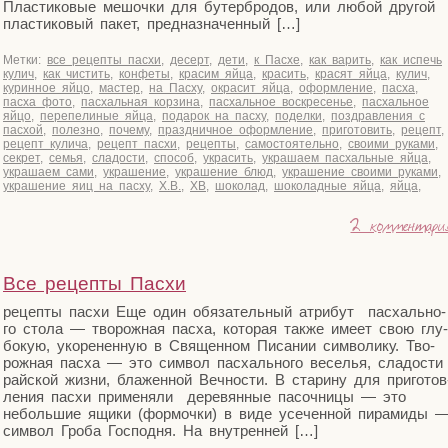
Пла­сти­ко­вые мешоч­ки для бутер­бро­дов, или любой дру­гой
пла­сти­ко­вый пакет, предназначенный […]
Метки:
все рецепты пасхи
,
десерт
,
дети
,
к Пасхе
,
как варить
,
как испечь
кулич
,
как чистить
,
конфеты
,
красим яйца
,
красить
,
красят яйца
,
кулич
,
куринное яйцо
,
мастер
,
на Пасху
,
окрасит яйца
,
оформление
,
пасха
,
пасха фото
,
пасхальная корзина
,
пасхальное воскресенье
,
пасхальное
яйцо
,
перепелиные яйца
,
подарок на пасху
,
поделки
,
поздравления с
пасхой
,
полезно
,
почему
,
праздничное оформление
,
приготовить
,
рецепт
,
рецепт кулича
,
рецепт пасхи
,
рецепты
,
самостоятельно
,
своими руками
,
секрет
,
семья
,
сладости
,
способ
,
украсить
,
украшаем пасхальные яйца
,
украшаем сами
,
украшение
,
украшение блюд
,
украшение своими руками
,
украшение яиц на пасху
,
Х.В.
,
ХВ
,
шоколад
,
шоколадные яйца
,
яйца
,
2 комментари
Все рецепты Пасхи
рецеп­ты пас­хи Еще один обя­за­тель­ный атри­бут пас­халь­но­
го сто­ла — тво­рож­ная пас­ха, кото­рая так­же име­ет свою глу­
бо­кую, уко­ре­нен­ную в Свя­щен­ном Писа­нии сим­во­ли­ку. Тво­
рож­ная пас­ха — это сим­вол пас­халь­но­го весе­лья, сла­до­сти
рай­ской жиз­ни, бла­жен­ной Веч­но­сти. В ста­ри­ну для при­го­тов
ле­ния пас­хи при­ме­ня­ли дере­вян­ные пасоч­ни­цы — это
неболь­шие ящи­ки (фор­моч­ки) в виде усе­чен­ной пира­ми­ды 
сим­вол Гро­ба Гос­под­ня. На внутренней […]