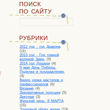
ПОИСК
ПО САЙТУ
Найти:
я
РУБРИКИ
2012 год - год Дракона
(11)
2013 год - Год темной
водяной Змеи.
(9)
2014 год Лошади
(4)
9 мая День Победы.
Поделки и поздравления.
в
(4)
Видео уроки мастеров и
профессионалов
(6)
Вязание
(4)
Декоративные подушки
(5)
Декупаж
(3)
Женский день- 8 МАРТА
(15)
Здоровый образ жизни
(19)