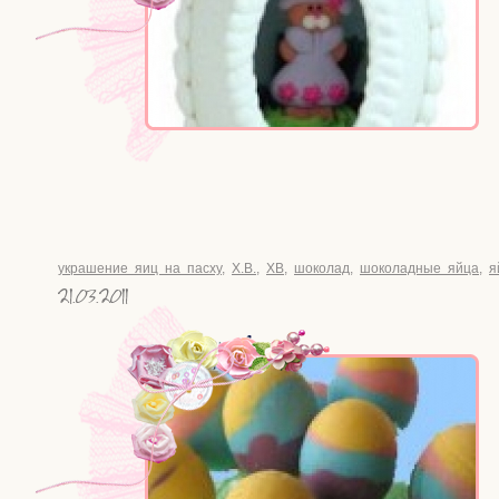
украшение яиц на пасху
,
Х.В.
,
ХВ
,
шоколад
,
шоколадные яйца
,
я
21.03.2011