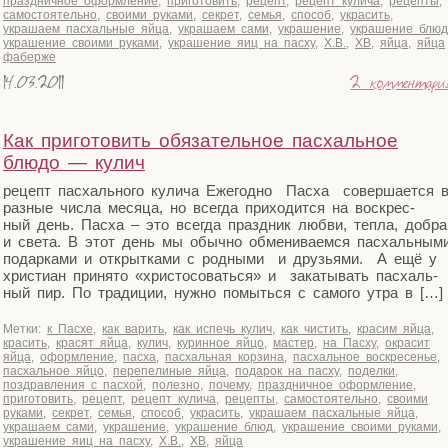
праздничное оформление
,
приготовить
,
рецепт
,
рецепт кулича
,
рецепты
,
самостоятельно
,
своими руками
,
секрет
,
семья
,
способ
,
украсить
,
украшаем пасхальные яйца
,
украшаем сами
,
украшение
,
украшение блюд
украшение своими руками
,
украшение яиц на пасху
,
Х.В.
,
ХВ
,
яйца
,
яйца
фаберже
14.03.2011
2 комментари
Как приготовить обязательное пасхальное
блюдо — кулич
рецепт пас­халь­но­го кули­ча Еже­год­но Пас­ха совер­ша­ет­ся 
раз­ные чис­ла меся­ца, но все­гда при­хо­дит­ся на вос­крес­
ный день. Пас­ха – это все­гда празд­ник люб­ви, теп­ла, добра
и све­та. В этот день мы обыч­но обме­ни­ва­ем­ся пас­халь­ны­м
подар­ка­ми и открыт­ка­ми с род­ны­ми и дру­зья­ми. А ещё у
хри­сти­ан при­ня­то «хри­сто­со­вать­ся» и зака­ты­вать пас­халь­
ный пир. По тра­ди­ции, нуж­но помыть­ся с само­го утра в […]
Метки:
к Пасхе
,
как варить
,
как испечь кулич
,
как чистить
,
красим яйца
,
красить
,
красят яйца
,
кулич
,
куринное яйцо
,
мастер
,
на Пасху
,
окрасит
яйца
,
оформление
,
пасха
,
пасхальная корзина
,
пасхальное воскресенье
,
пасхальное яйцо
,
перепелиные яйца
,
подарок на пасху
,
поделки
,
поздравления с пасхой
,
полезно
,
почему
,
праздничное оформление
,
приготовить
,
рецепт
,
рецепт кулича
,
рецепты
,
самостоятельно
,
своими
руками
,
секрет
,
семья
,
способ
,
украсить
,
украшаем пасхальные яйца
,
украшаем сами
,
украшение
,
украшение блюд
,
украшение своими руками
,
украшение яиц на пасху
,
Х.В.
,
ХВ
,
яйца