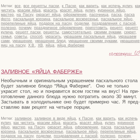
Метки:
все
,
все рецепты пасхи
,
к Пасхе
,
как варить
,
как испечь кулич
,
ка
чистить
,
красим яйца
,
красить
,
красят яйца
,
кулич
,
куринное яйцо
,
мастер
,
на Пасху
,
окрасит яйца
,
оформление
,
пасочница
,
пасха
,
пасха
фото
,
пасхальная корзина
,
пасхальное воскресенье
,
пасхальное яйцо
,
перепелиные яйца
,
подарок на пасху
,
поделки
,
поздравления с пасхой
,
полезно
,
почему
,
праздничное оформление
,
приготовить
,
рецепт
,
рецепт
кулича
,
рецепт пасхи
,
рецепты
,
самостоятельно
,
своими руками
,
секрет
,
семья
,
советы
,
способ
,
украсить
,
украшаем пасхальные яйца
,
украшаем
сами
,
украшение
,
украшение блюд
,
украшение своими руками
,
украшение
яиц на пасху
,
Х.В.
,
ХВ
,
яйца
,
яйца фаберже
коментарии (0
«
»
ЗАЛИВНОЕ
ЯЙЦА
ФАБЕРЖЕ
Необыч­ным и ори­ги­наль­ным укра­ше­ни­ем пас­халь­но­го сто­ла
будет залив­ное блю­до “Яйца Фаб­ер­же”. Оно не толь­ко
укра­сит стол, но и понра­вит­ся всем гостям на вкус! На при­
го­тов­ле­ние дан­но­го блю­да нуж­но потра­тить око­ло 30 минут.
Засты­вать в холо­диль­ни­ке оно будет при­мер­но час. Я пред­
став­ляю вам рецепт на четы­ре порции.
Метки:
заливное
,
заливное в виде яйца
,
к Пасхе
,
как варить
,
как испечь
кулич
,
как чистить
,
красим яйца
,
красить
,
красят яйца
,
кулич
,
куринное
яйцо
,
мастер
,
на Пасху
,
окрасит яйца
,
оформление
,
пасха
,
пасхальная
корзина
,
пасхальное воскресенье
,
пасхальное яйцо
,
перепелиные яйца
,
подарок на пасху
,
поделки
,
поздравления с пасхой
,
полезно
,
почему
,