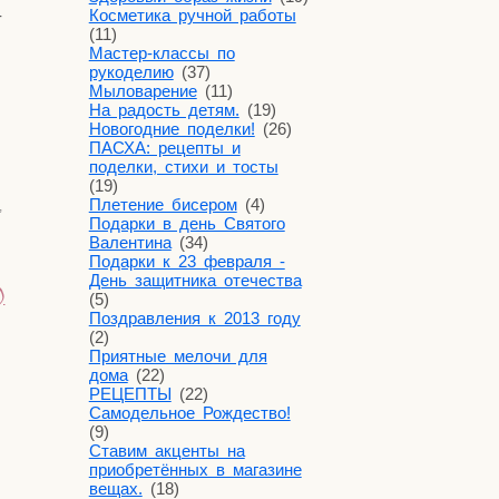
­
Косметика ручной работы
(11)
Мастер-классы по
рукоделию
(37)
Мыловарение
(11)
На радость детям.
(19)
Новогодние поделки!
(26)
ПАСХА: рецепты и
поделки, стихи и тосты
(19)
Плетение бисером
(4)
,
Подарки в день Святого
Валентина
(34)
Подарки к 23 февраля -
День защитника отечества
)
(5)
Поздравления к 2013 году
(2)
Приятные мелочи для
дома
(22)
РЕЦЕПТЫ
(22)
Самодельное Рождество!
(9)
Ставим акценты на
приобретённых в магазине
вещах.
(18)