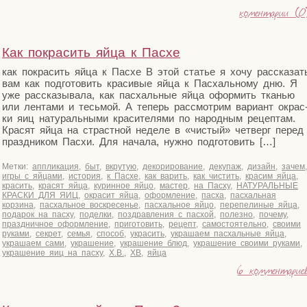
коментарии (0
Как покрасить яйца к Пасхе
как покра­сить яйца к Пасхе В этой ста­тье я хочу рас­ска­зат
вам как под­го­то­вить кра­си­вые яйца к Пас­халь­но­му дню. Я
уже рас­ска­зы­ва­ла, как пас­халь­ные яйца офор­мить тка­нью
или лен­та­ми и тесь­мой. А теперь рас­смот­рим вари­ант окрас
ки яиц нату­раль­ны­ми кра­си­те­ля­ми по народ­ным рецеп­там.
Кра­сят яйца на страст­ной неде­ле в «чистый» чет­верг перед
празд­ни­ком Пас­хи. Для нача­ла, нуж­но подготовить […]
Метки:
аппликация
,
быт
,
вкрутую
,
декорирование
,
декупаж
,
дизайн
,
зачем
,
игры с яйцами
,
история
,
к Пасхе
,
как варить
,
как чистить
,
красим яйца
,
красить
,
красят яйца
,
куринное яйцо
,
мастер
,
на Пасху
,
НАТУРАЛЬНЫЕ
КРАСКИ ДЛЯ ЯИЦ
,
окрасит яйца
,
оформление
,
пасха
,
пасхальная
корзина
,
пасхальное воскресенье
,
пасхальное яйцо
,
перепелиные яйца
,
подарок на пасху
,
поделки
,
поздравления с пасхой
,
полезно
,
почему
,
праздничное оформление
,
приготовить
,
рецепт
,
самостоятельно
,
своими
руками
,
секрет
,
семья
,
способ
,
украсить
,
украшаем пасхальные яйца
,
украшаем сами
,
украшение
,
украшение блюд
,
украшение своими руками
,
украшение яиц на пасху
,
Х.В.
,
ХВ
,
яйца
6 комментарие