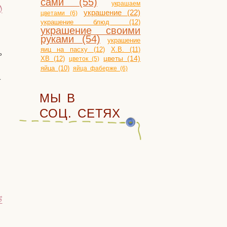
сами (55)
украшаем
)
украшение (22)
цветами (6)
украшение блюд (12)
украшение своими
руками (54)
украшение
яиц на пасху (12)
Х.В. (11)
ь
ХВ (12)
цветы (14)
цветок (5)
яйца (10)
яйца фаберже (6)
­
МЫ В
СОЦ. СЕТЯХ
в