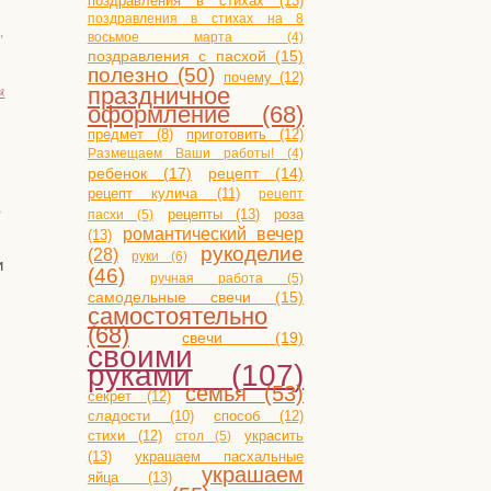
поздравления в стихах (13)
поздравления в стихах на 8
,
восьмое марта (4)
поздравления с пасхой (15)
полезно (50)
почему (12)
я
праздничное
оформление (68)
приготовить (12)
предмет (8)
Размещаем Ваши работы! (4)
ребенок (17)
рецепт (14)
рецепт кулича (11)
рецепт
в
рецепты (13)
роза
пасхи (5)
романтический вечер
(13)
рукоделие
(28)
руки (6)
и
(46)
ручная работа (5)
самодельные свечи (15)
самостоятельно
(68)
свечи (19)
своими
руками (107)
семья (53)
секрет (12)
сладости (10)
способ (12)
стихи (12)
украсить
стол (5)
(13)
украшаем пасхальные
украшаем
яйца (13)